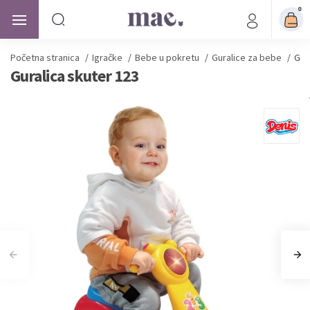
0
Početna stranica
/
Igračke
/
Bebe u pokretu
/
Guralice za bebe
/
Gur
Guralica skuter 123