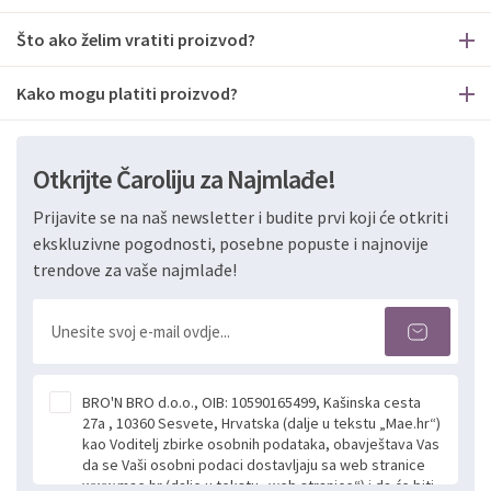
Što ako želim vratiti proizvod?
Kako mogu platiti proizvod?
Otkrijte Čaroliju za Najmlađe!
Prijavite se na naš newsletter i budite prvi koji će otkriti
ekskluzivne pogodnosti, posebne popuste i najnovije
trendove za vaše najmlađe!
BRO'N BRO d.o.o., OIB: 10590165499, Kašinska cesta
27a , 10360 Sesvete, Hrvatska (dalje u tekstu „Mae.hr“)
kao Voditelj zbirke osobnih podataka, obavještava Vas
da se Vaši osobni podaci dostavljaju sa web stranice
www.mae.hr (dalje u tekstu „web stranice“) i da će biti