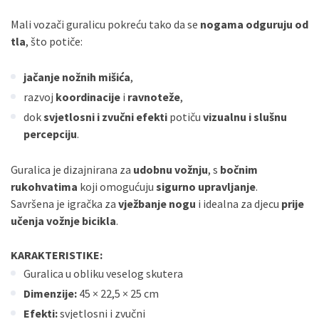
Mali vozači guralicu pokreću tako da se
nogama odguruju od
tla
, što potiče:
jačanje nožnih mišića
,
razvoj
koordinacije
i
ravnoteže
,
dok
svjetlosni i zvučni efekti
potiču
vizualnu i slušnu
percepciju
.
Guralica je dizajnirana za
udobnu vožnju
, s
bočnim
rukohvatima
koji omogućuju
sigurno upravljanje
.
Savršena je igračka za
vježbanje nogu
i idealna za djecu
prije
učenja vožnje bicikla
.
KARAKTERISTIKE:
Guralica u obliku veselog skutera
Dimenzije:
45 × 22,5 × 25 cm
Efekti:
svjetlosni i zvučni