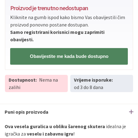
Proizvod je trenutno nedostupan
Kliknite na gumb ispod kako bismo Vas obavijestili čim
proizvod ponovno postane dostupan.
Samo registrirani korisnici mogu zaprimiti
obavijesti.
Obavijestite me kada bude dostupno
Dostupnost:
Nema na
Vrijeme isporuke:
zalihi
od 3 do 8 dana
Puni opis proizvoda
Ova vesela guralica u obliku šarenog skutera
idealna je
igračka za
veselu i zabavnu igru
!