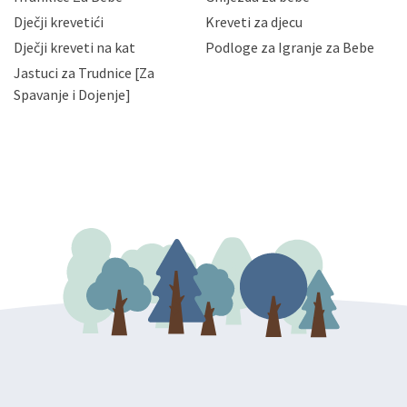
slučajevima koji su dozvoljeni zakonima. Napominjemo
da možete u svako doba, u potpunosti ili djelomice,
Dječji krevetići
Kreveti za djecu
bez naknade i objašnjenja odustati od dane privole i
Dječji kreveti na kat
Podloge za Igranje za Bebe
zatražiti prestanak aktivnosti obrade Vaših osobnih
Jastuci za Trudnice [Za
podataka. Opoziv privole možete podnijeti poštom na
gore navedenu adresu ili e-mailom na adresu:
Spavanje i Dojenje]