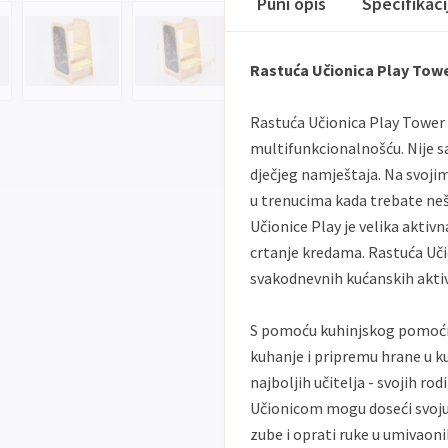
Puni opis
Specifikac
Rastuća Učionica Play Tow
Rastuća Učionica Play Tower
multifunkcionalnošću. Nije s
dječjeg namještaja. Na svoji
u trenucima kada trebate ne
Učionice Play je velika aktiv
crtanje kredama. Rastuća Uči
svakodnevnih kućanskih aktiv
S pomoću kuhinjskog pomoćnik
kuhanje i pripremu hrane u kuh
najboljih učitelja - svojih ro
Učionicom mogu doseći svoju o
zube i oprati ruke u umivaoni