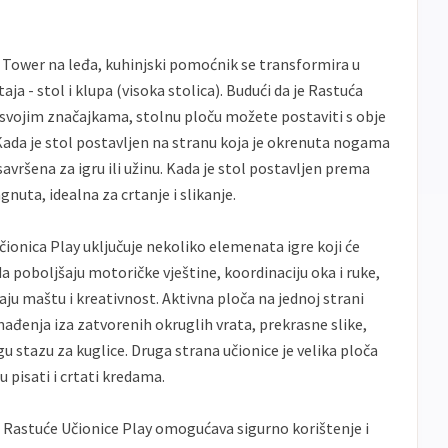
Tower na leđa, kuhinjski pomoćnik se transformira u
aja - stol i klupa (visoka stolica). Budući da je Rastuća
 svojim značajkama, stolnu ploču možete postaviti s obje
Kada je stol postavljen na stranu koja je okrenuta nogama
 savršena za igru ili užinu. Kada je stol postavljen prema
gnuta, idealna za crtanje i slikanje.
ionica Play uključuje nekoliko elemenata igre koji će
da poboljšaju motoričke vještine, koordinaciju oka i ruke,
jaju maštu i kreativnost. Aktivna ploča na jednoj strani
nađenja iza zatvorenih okruglih vrata, prekrasne slike,
u stazu za kuglice. Druga strana učionice je velika ploča
u pisati i crtati kredama.
ja Rastuće Učionice Play omogućava sigurno korištenje i