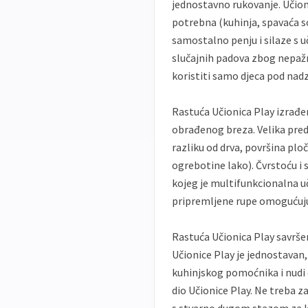
jednostavno rukovanje. Učioni
potrebna (kuhinja, spavaća so
samostalno penju i silaze s uč
slučajnih padova zbog nepaž
koristiti samo djeca pod nad
Rastuća Učionica Play izrađe
obrađenog breza. Velika predn
razliku od drva, površina plo
ogrebotine lako). Čvrstoću i 
kojeg je multifunkcionalna uč
pripremljene rupe omogućuju 
Rastuća Učionica Play savrše
Učionice Play je jednostavan,
kuhinjskog pomoćnika i nudi 
dio Učionice Play. Ne treba z