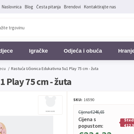
Naslovnica
Blog
Česta pitanja
Brendovi
Kontaktirajte nas
djece
Igračke
Odjeća i obuća
Hranj
jecu
/
Rastuća Učionica Edukativna 5u1 Play 75 cm - žuta
 Play 75 cm - žuta
SKU:
16590
Cijena:
€246,65
Cijena s
Šted
popustom:
€12,