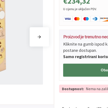
€234,32
U cijenu je uključen PDV.
Proizvod je trenutno n
Kliknite na gumb ispod k
postane dostupan.
Samo registrirani koris
Obav
Dostupnost:
Nema na zali