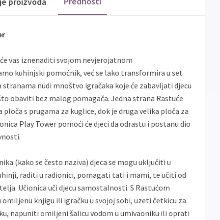
Prednosti
ije proizvoda
er
 će vas iznenaditi svojom nevjerojatnom
amo kuhinjski pomoćnik, već se lako transformira u set
m stranama nudi mnoštvo igračaka koje će zabavljati djecu
što obaviti bez malog pomagača. Jedna strana Rastuće
na ploča s prugama za kuglice, dok je druga velika ploča za
onica Play Tower pomoći će djeci da odrastu i postanu dio
nosti.
a (kako se često naziva) djeca se mogu uključiti u
inji, raditi u radionici, pomagati tati i mami, te učiti od
ditelja. Učionica uči djecu samostalnosti. S Rastućom
miljenu knjigu ili igračku u svojoj sobi, uzeti četkicu za
ku, napuniti omiljeni šalicu vodom u umivaoniku ili oprati