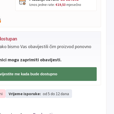
Iznos jedne rate:
€19,53
mjesečno
PBZ
Visa
do
12
rata
Visa
PBZ
do
12
rata
Premium
edostupan
Erste
Diners
do
12
rata
ako bismo Vas obavijestili čim proizvod ponovno
Erste
Maestro
do
12
rata
Erste
Master
do
12
rata
nici mogu zaprimiti obavijesti.
Erste
Visa
do
12
rata
ijestite me kada bude dostupno
Sve
Visa
Jednokratno
banke
Sve
Master
Jednokratno
hi
Vrijeme isporuke:
od 5 do 12 dana
banke
Sve
Maestro
Jednokratno
banke
ECC
Discover
Jednokratno