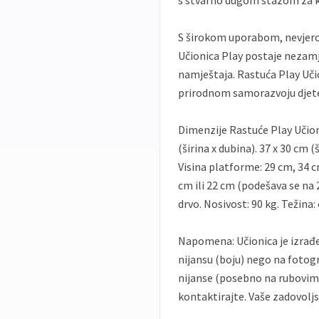
s stvarno dugom stazom za kug
S širokom uporabom, nevjero
Učionica Play postaje nezamj
namještaja. Rastuća Play Uči
prirodnom samorazvoju djete
Dimenzije Rastuće Play Učionic
(širina x dubina). 37 x 30 cm (
Visina platforme: 29 cm, 34 cm
cm ili 22 cm (podešava se na 
drvo. Nosivost: 90 kg. Težina:
Napomena: Učionica je izrađe
nijansu (boju) nego na fotogr
nijanse (posebno na rubovim
kontaktirajte. Vaše zadovoljs