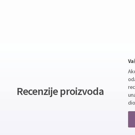
Va
Ako
oda
re
Recenzije proizvoda
un
dio