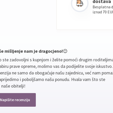
dostava
Besplatna 
iznad 70 EU
še mišljenje nam je dragocjeno!
😊
 ste zadovoljni s kupnjom i želite pomoći drugim roditeljim
biru prave opreme, molimo vas da podijelite svoje iskustvo
cenzija ne samo da obogaćuje našu zajednicu, već nam poma
aprijedimo i poboljšamo našu ponudu. Hvala vam što ste
 naše obitelji!
Napišite recenziju