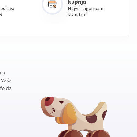
kupnja
dostava
Najviši sigurnosni
R
standard
a u
. Vaša
že da