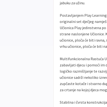
jabuku za užinu.
Postavljanjem Play Learning 
originalni set dječjeg namješt
Učionica Play jedinstvena po
strane naslonjene Učionice. 
učionice, ploča će biti ravna,
vrhu učionice, ploča će biti na
Multifunkcionalna Rastuća Uč
zabavljati djecu i pomoći im 
logičko razmišljanje te razvi
učionice sadrži nekoliko izne
zupčaste kotače i stvarno dug
za crtanje na kojoj djeca mog
Stabilna i čvrsta konstrukci