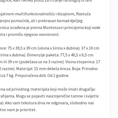
lice, kao i veliku ploču za crtanje na drugoj strani.
jatnom multifunkcionalnošću i dizajnom, Rastuća
enjivi pomoćnik, ali i prekrasan komad dječjeg
onica izrađena je prema Montessori principima koji vode
ta i promiču njegovu neovisnost.
e: 75 x 39,5 x 39 cm (visina x širina x dubina). 37 x 10 cm
širina x dubina). Dimenzije paketa: 77,5 x 40,5 x 6,5 cm.
 ili 39 cm (podešava se na 3 razine). Visina stepenica: 17
2 razine). Materijal: 15 mm debela breza. Boja: Prirodno
 cca 7 kg. Preporučena dob: Od 1 godine.
na od prirodnog materijala koji može imati drugačiju
afijama. Mogu se pojaviti naizmjenične tamne i svijetle
a). Ako vam tekstura drva ne odgovara, slobodno nas
tvo nam je prioritet.