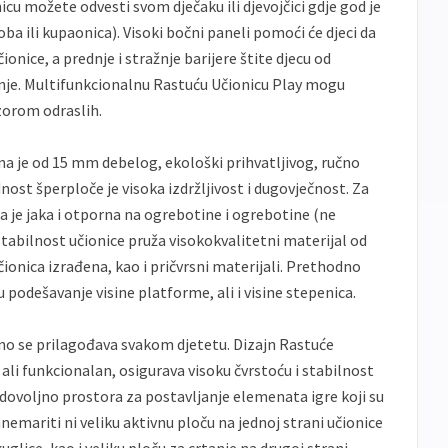
cu možete odvesti svom dječaku ili djevojčici gdje god je
ba ili kupaonica). Visoki bočni paneli pomoći će djeci da
ionice, a prednje i stražnje barijere štite djecu od
nje. Multifunkcionalnu Rastuću Učionicu Play mogu
zorom odraslih.
na je od 15 mm debelog, ekološki prihvatljivog, ručno
ost šperploče je visoka izdržljivost i dugovječnost. Za
ča je jaka i otporna na ogrebotine i ogrebotine (ne
stabilnost učionice pruža visokokvalitetni materijal od
ionica izrađena, kao i pričvrsni materijali. Prethodno
podešavanje visine platforme, ali i visine stepenica.
no se prilagođava svakom djetetu. Dizajn Rastuće
 ali funkcionalan, osigurava visoku čvrstoću i stabilnost
dovoljno prostora za postavljanje elemenata igre koji su
anemariti ni veliku aktivnu ploču na jednoj strani učionice