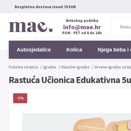
Besplatna dostava iznad 70 EUR
Webshop podrška
info@mae.hr
PON - PET od 8 do 16h
Autosjedalice
Kolica
Njega beba i 
Početna stranica
/
Igračke
/
Klasične igračke
/
Drvene Igračke za D
Rastuća Učionica Edukativna 5u1
-5%