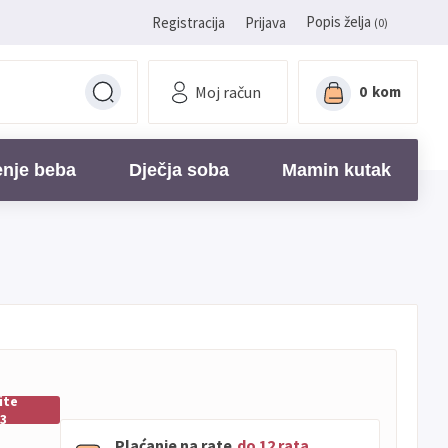
Popis želja
Registracija
Prijava
(0)
Moj račun
0
kom
enje beba
Dječja soba
Mamin kutak
ite
33
Plaćanje na rate
do 12 rata