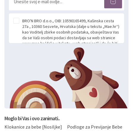
BRO'N BRO d.o.o., OIB: 10590165499, Kašinska cesta
27a , 10360 Sesvete, Hrvatska (dalje u tekstu „Mae.hr“)
kao Voditelj zbirke osobnih podataka, obavještava Vas
da se Vaši osobni podaci dostavljaju sa web stranice
www.mae.hr (dalje u tekstu „web stranice“) i da će biti
obrađeni. Prihvaćanjem ove Izjave smatra se da
slobodno i izričito dajete privolu za prikupljanje i daljnju
obradu Vaših osobnih podataka koje ustupate Mae.hr
putem ovih web stranica u svrhu odgovora i daljnje
komunikacije na Vaš upit poslan kroz kontakt obrazac.
Radi se o dobrovoljnom davanju podataka te ovu
Izjavu niste dužni prihvatiti odnosno niste dužni unositi
svoje osobne podatke u jednu od prijavnih
formi/obrazaca dostupnih na ovim web stranicama.
BRO'N BRO d.o.o. će s Vašim osobnim podacima
postupati sukladno Općoj uredbi o zaštiti podataka
koju možete pročitati ovdje, sukladno Politici
privatnosti i kolačića koju možete pročitati ovdje i
Moglo bi Vas i ovo zanimati..
sukladno drugim primjenjivim propisima Republike
Klokanice za bebe [Nosiljke]
Podloge za Previjanje Bebe
Hrvatske, a uvijek uz primjenu odgovarajućih tehničkih i