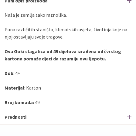
Puni opis proizvoda
Naša je zemlja tako raznolika.
Puna različitih staništa, klimatskih uvjeta, životinja koje na
njoj ostavljaju svoje tragove.
Ova Goki slagalica od 49 dijelova izrađena od čvrstog
kartona pomaže djeci da razumiju ovu ljepotu.
Dob
: 4+
Materijal
: Karton
Broj komada:
49
Prednosti