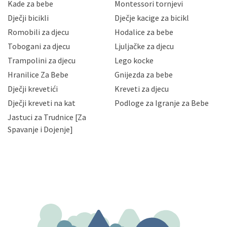
sigurnosnih mjera zaštite osobnih podataka od
Kade za bebe
Montessori tornjevi
neovlaštenog pristupa, zlouporabe, otkrivanja,
Dječji bicikli
Dječje kacige za bicikl
gubitka ili uništenja. Mae.hr štiti privatnost svojih
korisnika i posjetitelja web stranica, čuva povjerljivost
Romobili za djecu
Hodalice za bebe
Vaših osobnih podataka te omogućava pristup i
Tobogani za djecu
Ljuljačke za djecu
priopćavanje osobnih podataka samo onim svojim
zaposlenicima kojima su isti potrebni radi provedbe
Trampolini za djecu
Lego kocke
njihovih poslovnih aktivnosti, a trećim osobama samo u
Hranilice Za Bebe
Gnijezda za bebe
slučajevima koji su dozvoljeni zakonima. Napominjemo
da možete u svako doba, u potpunosti ili djelomice,
Dječji krevetići
Kreveti za djecu
bez naknade i objašnjenja odustati od dane privole i
Dječji kreveti na kat
Podloge za Igranje za Bebe
zatražiti prestanak aktivnosti obrade Vaših osobnih
Jastuci za Trudnice [Za
podataka. Opoziv privole možete podnijeti poštom na
gore navedenu adresu ili e-mailom na adresu:
Spavanje i Dojenje]