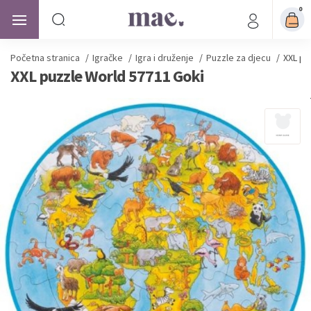
0
Početna stranica
/
Igračke
/
Igra i druženje
/
Puzzle za djecu
/
XXL pu
XXL puzzle World 57711 Goki