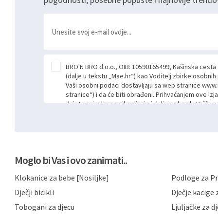
BRO'N BRO d.o.o., OIB: 10590165499, Kašinska cesta
(dalje u tekstu „Mae.hr“) kao Voditelj zbirke osobni
Vaši osobni podaci dostavljaju sa web stranice www.
stranice“) i da će biti obrađeni. Prihvaćanjem ove Izj
dajete privolu za prikupljanje i daljnju obradu Vaših
Mae.hr putem ovih web stranica u svrhu odgovora i da
poslan kroz kontakt obrazac. Radi se o dobrovoljno
niste dužni prihvatiti odnosno niste dužni unositi s
prijavnih formi/obrazaca dostupnih na ovim web str
Vašim osobnim podacima postupati sukladno Općoj ur
Moglo bi Vas i ovo zanimati..
možete pročitati ovdje, sukladno Politici privatnosti 
ovdje i sukladno drugim primjenjivim propisima Repub
Klokanice za bebe [Nosiljke]
Podloge za Pr
primjenu odgovarajućih tehničkih i sigurnosnih mjer
neovlaštenog pristupa, zlouporabe, otkrivanja, gubitka
Dječji bicikli
Dječje kacige z
privatnost svojih korisnika i posjetitelja web stranic
podataka te omogućava pristup i priopćavanje osob
Tobogani za djecu
Ljuljačke za d
zaposlenicima kojima su isti potrebni radi provedbe n