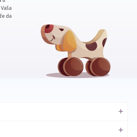
. Vaša
že da