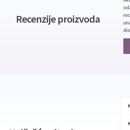
oda
re
Recenzije proizvoda
un
dio