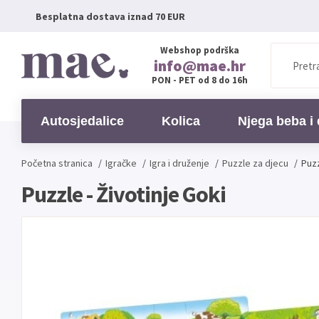
Besplatna dostava iznad 70 EUR
Webshop podrška
info@mae.hr
PON - PET od 8 do 16h
Autosjedalice
Kolica
Njega beba i 
Početna stranica
/
Igračke
/
Igra i druženje
/
Puzzle za djecu
/
Puzz
Puzzle - Životinje Goki