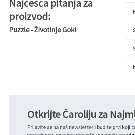
Najčešća pitanja za
proizvod:
Puzzle - Životinje Goki
Otkrijte Čaroliju za Najm
Prijavite se na naš newsletter i budite prvi koji ć
pogodnosti, posebne popuste i najnovije trendo