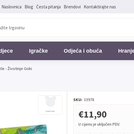
Naslovnica
Blog
Česta pitanja
Brendovi
Kontaktirajte nas
djece
Igračke
Odjeća i obuća
Hranj
le - Životinje Goki
SKU:
33978
€11,90
U cijenu je uključen PDV.