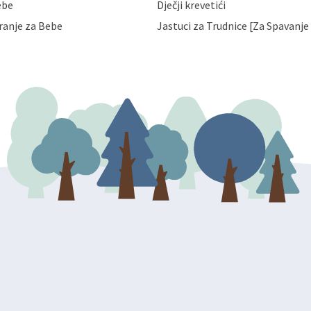
ebe
Dječji krevetići
eni zakonima. Napominjemo da
z naknade i objašnjenja odustati od
ranje za Bebe
Jastuci za Trudnice [Za Spavanje 
 Vaših osobnih podataka. Opoziv
dresu ili e-mailom na adresu: