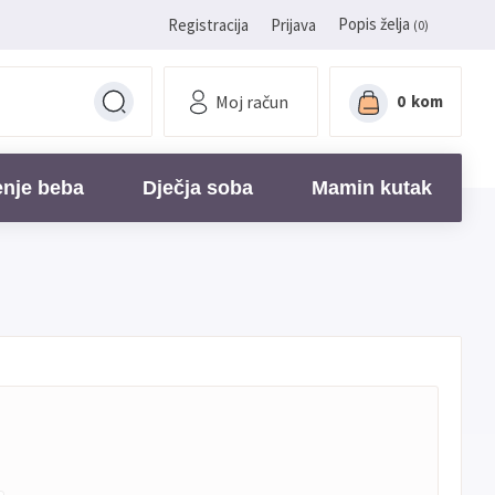
Popis želja
Registracija
Prijava
(0)
Moj račun
0
kom
enje beba
Dječja soba
Mamin kutak