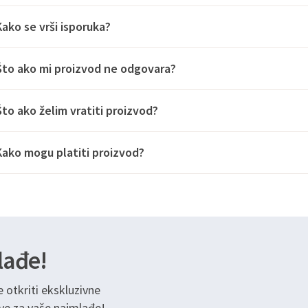
Kako se vrši isporuka?
Što ako mi proizvod ne odgovara?
Što ako želim vratiti proizvod?
Kako mogu platiti proizvod?
lađe!
e otkriti ekskluzivne
ve za vaše najmlađe!