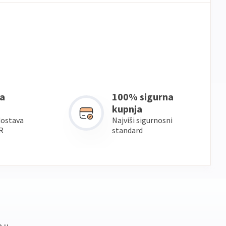
a
100% sigurna
kupnja
dostava
Najviši sigurnosni
R
standard
a u