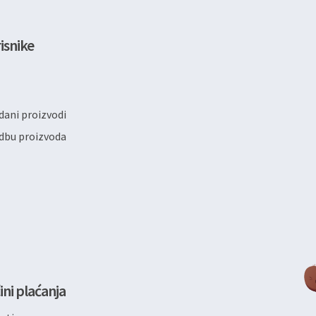
isnike
ani proizvodi
dbu proizvoda
ini plaćanja