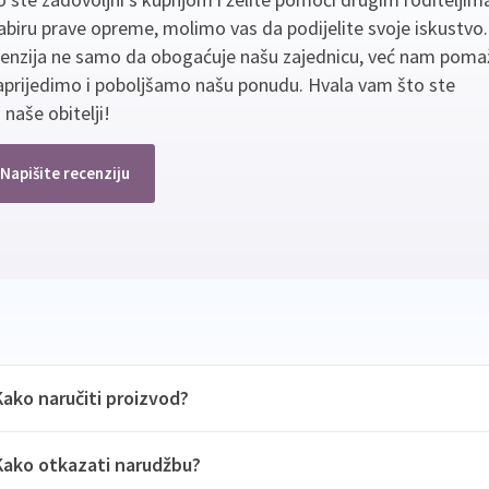
biru prave opreme, molimo vas da podijelite svoje iskustvo
cenzija ne samo da obogaćuje našu zajednicu, već nam poma
aprijedimo i poboljšamo našu ponudu. Hvala vam što ste
 naše obitelji!
Napišite recenziju
Kako naručiti proizvod?
Kako otkazati narudžbu?