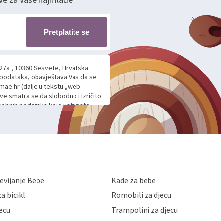
Pretplatite se
 27a , 10360 Sesvete, Hrvatska
h podataka, obavještava Vas da se
mae.hr (dalje u tekstu „web
ave smatra se da slobodno i izričito
 osobnih podataka koje ustupate
ljnje komunikacije na Vaš upit
m davanju podataka te ovu Izjavu
voje osobne podatke u jednu od
anicama. BRO'N BRO d.o.o. će s
edbi o zaštiti podataka koju
i kolačića koju možete pročitati
like Hrvatske, a uvijek uz
evijanje Bebe
Kade za bebe
a zaštite osobnih podataka od
 ili uništenja. Mae.hr štiti
a bicikl
Romobili za djecu
a, čuva povjerljivost Vaših osobnih
nih podataka samo onim svojim
jecu
Trampolini za djecu
jihovih poslovnih aktivnosti, a