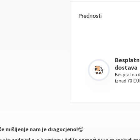
Prednosti
Besplatn
dostava
Besplatna 
iznad 70 EU
še mišljenje nam je dragocjeno!
😊
 ste zadovoljni s kupnjom i želite pomoći drugim roditeljim