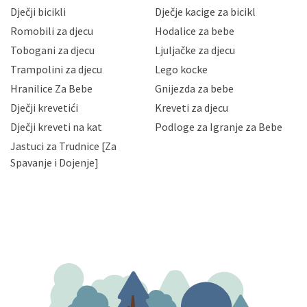
neovlaštenog pristupa, zlouporabe, otkrivanja,
Dječji bicikli
Dječje kacige za bicikl
gubitka ili uništenja. Mae.hr štiti privatnost svojih
korisnika i posjetitelja web stranica, čuva povjerljivost
Romobili za djecu
Hodalice za bebe
Vaših osobnih podataka te omogućava pristup i
Tobogani za djecu
Ljuljačke za djecu
priopćavanje osobnih podataka samo onim svojim
zaposlenicima kojima su isti potrebni radi provedbe
Trampolini za djecu
Lego kocke
njihovih poslovnih aktivnosti, a trećim osobama samo u
Hranilice Za Bebe
Gnijezda za bebe
slučajevima koji su dozvoljeni zakonima. Napominjemo
da možete u svako doba, u potpunosti ili djelomice,
Dječji krevetići
Kreveti za djecu
bez naknade i objašnjenja odustati od dane privole i
Dječji kreveti na kat
Podloge za Igranje za Bebe
zatražiti prestanak aktivnosti obrade Vaših osobnih
Jastuci za Trudnice [Za
podataka. Opoziv privole možete podnijeti poštom na
gore navedenu adresu ili e-mailom na adresu:
Spavanje i Dojenje]