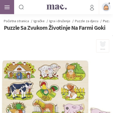
0
Početna stranica
/
Igračke
/
Igra i druženje
/
Puzzle za djecu
/
Puzzle
Puzzle Sa Zvukom Životinje Na Farmi Goki