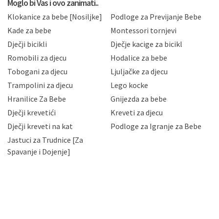
privatnosti i kolačića koju možete pročitati ovdje i
Moglo bi Vas i ovo zanimati..
sukladno drugim primjenjivim propisima Republike
Klokanice za bebe [Nosiljke]
Podloge za Previjanje Bebe
Hrvatske, a uvijek uz primjenu odgovarajućih tehničkih i
sigurnosnih mjera zaštite osobnih podataka od
Kade za bebe
Montessori tornjevi
neovlaštenog pristupa, zlouporabe, otkrivanja,
Dječji bicikli
Dječje kacige za bicikl
gubitka ili uništenja. Mae.hr štiti privatnost svojih
korisnika i posjetitelja web stranica, čuva povjerljivost
Romobili za djecu
Hodalice za bebe
Vaših osobnih podataka te omogućava pristup i
Tobogani za djecu
Ljuljačke za djecu
priopćavanje osobnih podataka samo onim svojim
zaposlenicima kojima su isti potrebni radi provedbe
Trampolini za djecu
Lego kocke
njihovih poslovnih aktivnosti, a trećim osobama samo u
Hranilice Za Bebe
Gnijezda za bebe
slučajevima koji su dozvoljeni zakonima. Napominjemo
da možete u svako doba, u potpunosti ili djelomice,
Dječji krevetići
Kreveti za djecu
bez naknade i objašnjenja odustati od dane privole i
Dječji kreveti na kat
Podloge za Igranje za Bebe
zatražiti prestanak aktivnosti obrade Vaših osobnih
Jastuci za Trudnice [Za
podataka. Opoziv privole možete podnijeti poštom na
gore navedenu adresu ili e-mailom na adresu:
Spavanje i Dojenje]