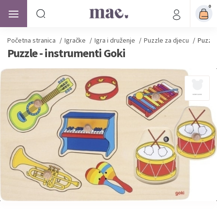
0
Početna stranica
/
Igračke
/
Igra i druženje
/
Puzzle za djecu
/
Puzzle
Puzzle - instrumenti Goki