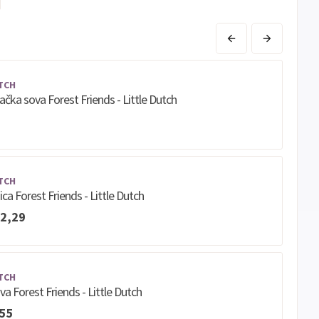
Sve
Maestro
Jednokratno
banke
ECC
Discover
Jednokratno
TCH
račka sova Forest Friends - Little Dutch
TCH
isica Forest Friends - Little Dutch
2,29
TCH
iva Forest Friends - Little Dutch
,55