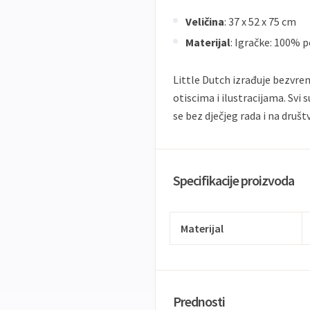
Veličina
: 37 x 52 x 75 cm
Materijal
: Igračke: 100% po
Little Dutch izrađuje bezvre
otiscima i ilustracijama. Svi
se bez dječjeg rada i na druš
Specifikacije proizvoda
Materijal
Prednosti