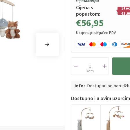
Cijena:
€59,95
Cijena s
Šted
popustom:
€3,0
€56,95
U cijenu je uključen PDV.
kom
Info:
Dostupan po narudžb
Dostupno i u ovim uzorci