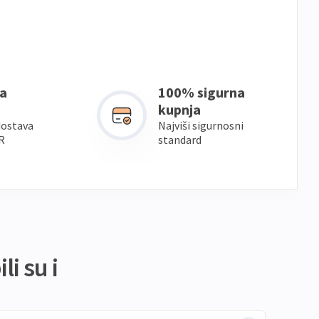
a
100% sigurna
kupnja
dostava
Najviši sigurnosni
R
standard
li su i