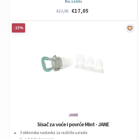
Na zalihi
€17,05
€17,95
-15%
JANE
Sisač za voće i povrće Mint - JANE
3 silikonska nastavka za različite uzraste