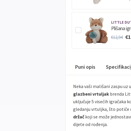
LITTLE DU
Plišana igr
€1
€12,94
Puni opis
Specifikac
Neka vaši mališani zaspu uz u
glazbeni vrtuljak
brenda Litt
uključuje 5 visećih igračaka k
gledanju vrtuljka, što potiče 
držač
koji se može jednostavno
dijete od rođenja.