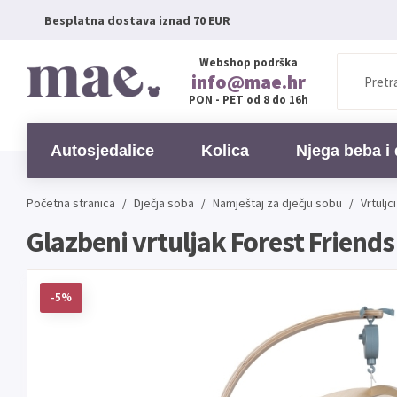
Besplatna dostava iznad 70 EUR
Webshop podrška
info@mae.hr
PON - PET od 8 do 16h
Autosjedalice
Kolica
Njega beba i 
Početna stranica
/
Dječja soba
/
Namještaj za dječju sobu
/
Vrtuljc
Glazbeni vrtuljak Forest Friends 
-5%