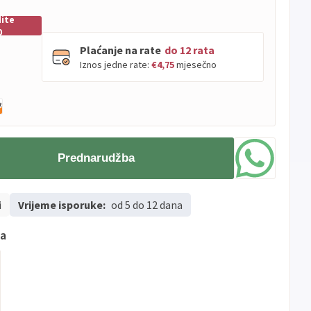
ite
0
Plaćanje na rate
do 12 rata
Iznos jedne rate:
€4,75
mjesečno
PBZ
Visa
do
12
rata
Visa
PBZ
do
12
rata
Premium
Prednarudžba
Erste
Diners
do
12
rata
Erste
Maestro
do
12
rata
i
Vrijeme isporuke:
Erste
od 5 do 12 dana
Master
do
12
rata
Erste
Visa
do
12
rata
ma
Sve
Visa
Jednokratno
banke
Sve
Master
Jednokratno
banke