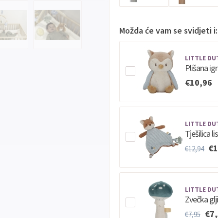
Možda će vam se svidjeti i:
LITTLE DU
Plišana ig
€10,96
LITTLE DU
Tješilica l
€1
€12,94
LITTLE DU
Zvečka glj
€7
€7,95