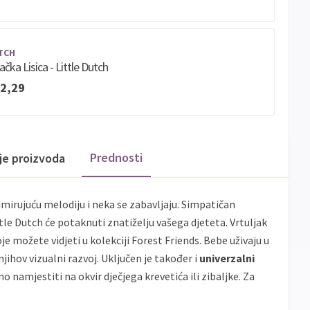
TCH
ačka Lisica - Little Dutch
2,29
Prednosti
ije proizvoda
mirujuću melodiju i neka se zabavljaju. Simpatičan
le Dutch će potaknuti znatiželju vašega djeteta. Vrtuljak
oje možete vidjeti u kolekciji Forest Friends. Bebe uživaju u
njihov vizualni razvoj. Uključen je također i
univerzalni
 namjestiti na okvir dječjega krevetića ili zibaljke. Za