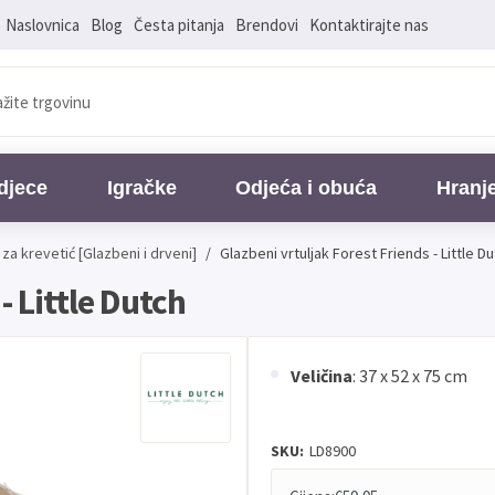
Naslovnica
Blog
Česta pitanja
Brendovi
Kontaktirajte nas
djece
Igračke
Odjeća i obuća
Hranj
i za krevetić [Glazbeni i drveni]
/
Glazbeni vrtuljak Forest Friends - Little D
- Little Dutch
Veličina
: 37 x 52 x 75 cm
SKU:
LD8900