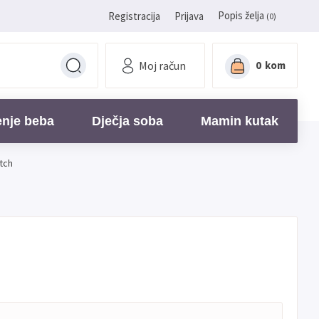
Popis želja
Registracija
Prijava
(0)
Moj račun
0
kom
enje beba
Dječja soba
Mamin kutak
utch