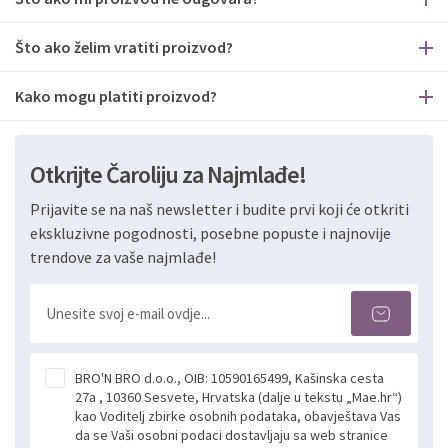
Što ako želim vratiti proizvod?
Kako mogu platiti proizvod?
Otkrijte Čaroliju za Najmlađe!
Prijavite se na naš newsletter i budite prvi koji će otkriti
ekskluzivne pogodnosti, posebne popuste i najnovije
trendove za vaše najmlađe!
BRO'N BRO d.o.o., OIB: 10590165499, Kašinska cesta
27a , 10360 Sesvete, Hrvatska (dalje u tekstu „Mae.hr“)
kao Voditelj zbirke osobnih podataka, obavještava Vas
da se Vaši osobni podaci dostavljaju sa web stranice