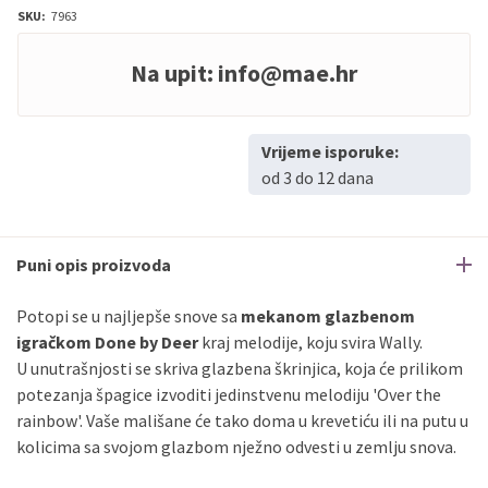
SKU:
7963
Na upit:
info@mae.hr
Vrijeme isporuke:
od 3 do 12 dana
Puni opis proizvoda
Potopi se u najljepše snove sa
mekanom glazbenom
igračkom Done by Deer
kraj melodije, koju svira Wally.
U unutrašnjosti se skriva glazbena škrinjica, koja će prilikom
potezanja špagice izvoditi jedinstvenu melodiju 'Over the
rainbow'. Vaše mališane će tako doma u krevetiću ili na putu u
kolicima sa svojom glazbom nježno odvesti u zemlju snova.