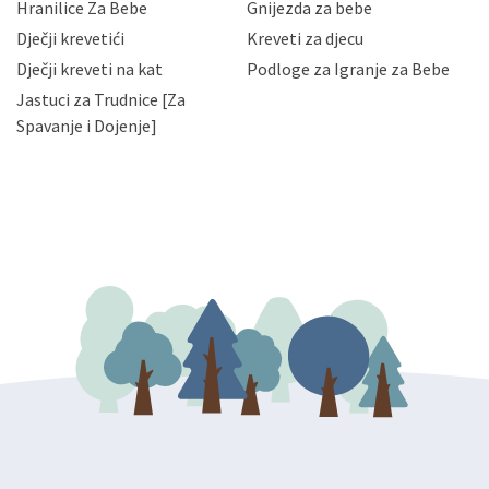
Hranilice Za Bebe
Gnijezda za bebe
slučajevima koji su dozvoljeni zakonima. Napominjemo
da možete u svako doba, u potpunosti ili djelomice,
Dječji krevetići
Kreveti za djecu
bez naknade i objašnjenja odustati od dane privole i
Dječji kreveti na kat
Podloge za Igranje za Bebe
zatražiti prestanak aktivnosti obrade Vaših osobnih
Jastuci za Trudnice [Za
podataka. Opoziv privole možete podnijeti poštom na
gore navedenu adresu ili e-mailom na adresu:
Spavanje i Dojenje]