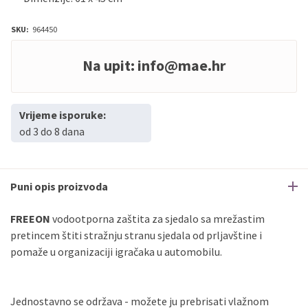
SKU:
964450
Na upit:
info@mae.hr
Vrijeme isporuke:
od 3 do 8 dana
Puni opis proizvoda
FREEON
vodootporna zaštita za sjedalo sa mrežastim
pretincem štiti stražnju stranu sjedala od prljavštine i
pomaže u organizaciji igračaka u automobilu.
Jednostavno se održava - možete ju prebrisati vlažnom