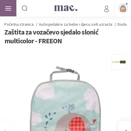
0
Početna stranica
/
Autosjedalice
za bebe i djecu svih uzrasta
/
Dodatna
Zaštita za vozačevo sjedalo slonić
multicolor - FREEON