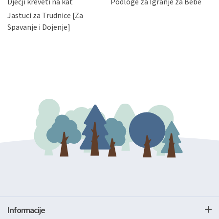
Dječji kreveti na kat
Podloge za Igranje za Bebe
zatražiti prestanak aktivnosti obrade Vaših osobnih
Jastuci za Trudnice [Za
podataka. Opoziv privole možete podnijeti poštom na
gore navedenu adresu ili e-mailom na adresu:
Spavanje i Dojenje]
Informacije