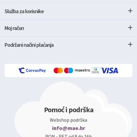
Služba za korisnike
Moj račun
Podržani načini plaćanja
Pomoć i podrška
Webshop podrška
info@mae.hr
PON - PET od 8 do 16h