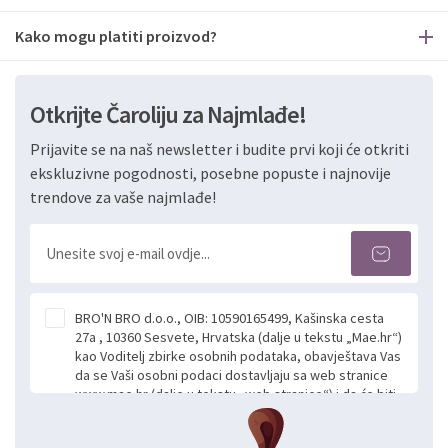
Kako mogu platiti proizvod?
Otkrijte Čaroliju za Najmlađe!
Prijavite se na naš newsletter i budite prvi koji će otkriti
ekskluzivne pogodnosti, posebne popuste i najnovije
trendove za vaše najmlađe!
BRO'N BRO d.o.o., OIB: 10590165499, Kašinska cesta
27a , 10360 Sesvete, Hrvatska (dalje u tekstu „Mae.hr“)
kao Voditelj zbirke osobnih podataka, obavještava Vas
da se Vaši osobni podaci dostavljaju sa web stranice
www.mae.hr (dalje u tekstu „web stranice“) i da će biti
obrađeni. Prihvaćanjem ove Izjave smatra se da
slobodno i izričito dajete privolu za prikupljanje i daljnju