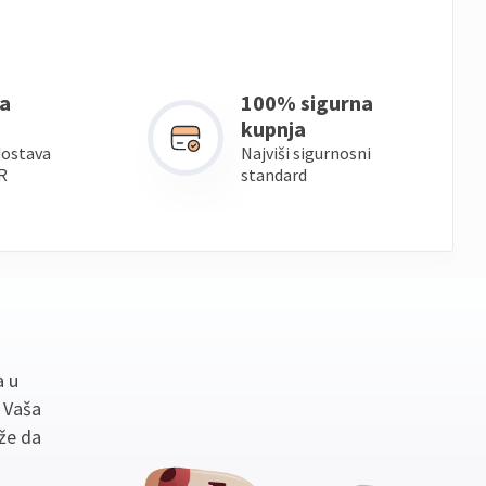
a
100% sigurna
kupnja
dostava
Najviši sigurnosni
R
standard
a u
. Vaša
že da