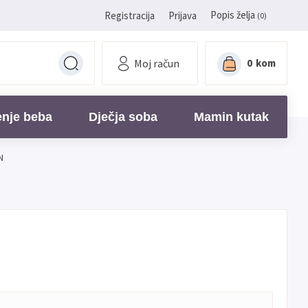
Popis želja
Registracija
Prijava
(0)
Moj račun
0
kom
enje beba
Dječja soba
Mamin kutak
N