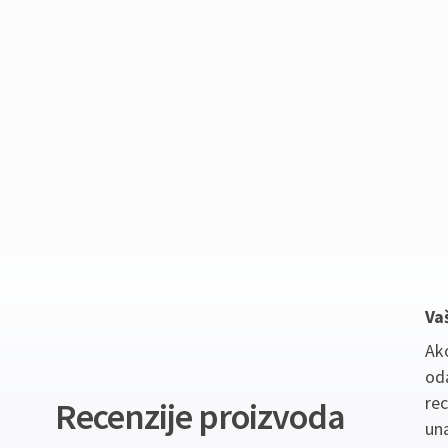
Va
Ako
oda
re
Recenzije proizvoda
un