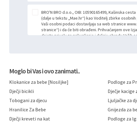
BRO'N BRO d.o.o., OIB: 10590165499, Kašinska cesta
(dalje u tekstu „Mae.hr“) kao Voditelj zbirke osobni
Vaši osobni podaci dostavljaju sa web stranice www.
stranice“) i da će biti obrađeni. Prihvaćanjem ove Izj
dajete privolu za prikupljanje i daljnju obradu Vaših
Mae.hr putem ovih web stranica u svrhu odgovora i da
poslan kroz kontakt obrazac. Radi se o dobrovoljno
niste dužni prihvatiti odnosno niste dužni unositi s
prijavnih formi/obrazaca dostupnih na ovim web str
Vašim osobnim podacima postupati sukladno Općoj ur
Moglo bi Vas i ovo zanimati..
možete pročitati ovdje, sukladno Politici privatnosti 
ovdje i sukladno drugim primjenjivim propisima Repub
Klokanice za bebe [Nosiljke]
Podloge za Pr
primjenu odgovarajućih tehničkih i sigurnosnih mjer
neovlaštenog pristupa, zlouporabe, otkrivanja, gubitka
Dječji bicikli
Dječje kacige z
privatnost svojih korisnika i posjetitelja web stranic
podataka te omogućava pristup i priopćavanje osob
Tobogani za djecu
Ljuljačke za d
zaposlenicima kojima su isti potrebni radi provedbe n
Hranilice Za Bebe
Gnijezda za b
trećim osobama samo u slučajevima koji su dozvolj
možete u svako doba, u potpunosti ili djelomice, be
Dječji kreveti na kat
Podloge za Ig
dane privole i zatražiti prestanak aktivnosti obrade
privole možete podnijeti poštom na gore navedenu a