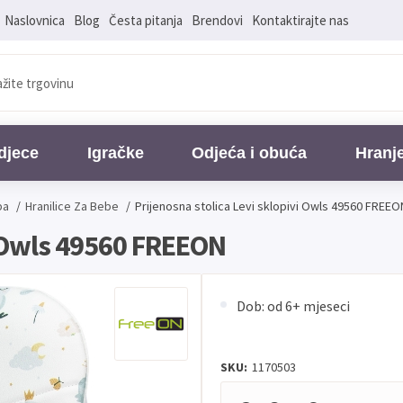
Naslovnica
Blog
Česta pitanja
Brendovi
Kontaktirajte nas
djece
Igračke
Odjeća i obuća
Hranj
ba
/
Hranilice Za Bebe
/
Prijenosna stolica Levi sklopivi Owls 49560 FREEO
i Owls 49560 FREEON
Dob: od 6+ mjeseci
SKU:
1170503