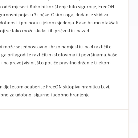
u od 6 mjeseci. Kako bi korištenje bilo sigurnije, FreeON
igurnosni pojas u 3 točke. Osim toga, dodan je skidiva
dobnost i potporu tijekom sjedenja. Kako bismo olakšali
oji se lako može skidati ili pričvrstiti nazad.
i može se jednostavno i brzo namjestiti na 4 različite
ga prilagodite različitim stolovima ili površinama. Vaše
o i na pravoj visini, što potiče pravilno držanje tijekom
im djetetom odaberite FreeON sklopivu hranilicu Levi.
rebno za udobno, sigurno i udobno hranjenje.