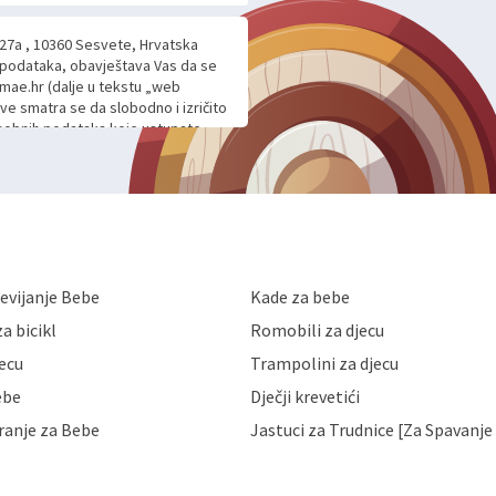
 27a , 10360 Sesvete, Hrvatska
h podataka, obavještava Vas da se
mae.hr (dalje u tekstu „web
ave smatra se da slobodno i izričito
 osobnih podataka koje ustupate
ljnje komunikacije na Vaš upit
m davanju podataka te ovu Izjavu
voje osobne podatke u jednu od
anicama. BRO'N BRO d.o.o. će s
edbi o zaštiti podataka koju
i kolačića koju možete pročitati
like Hrvatske, a uvijek uz
evijanje Bebe
Kade za bebe
a zaštite osobnih podataka od
 ili uništenja. Mae.hr štiti
a bicikl
Romobili za djecu
a, čuva povjerljivost Vaših osobnih
nih podataka samo onim svojim
jecu
Trampolini za djecu
jihovih poslovnih aktivnosti, a
ebe
Dječji krevetići
eni zakonima. Napominjemo da
z naknade i objašnjenja odustati od
ranje za Bebe
Jastuci za Trudnice [Za Spavanje 
 Vaših osobnih podataka. Opoziv
dresu ili e-mailom na adresu: