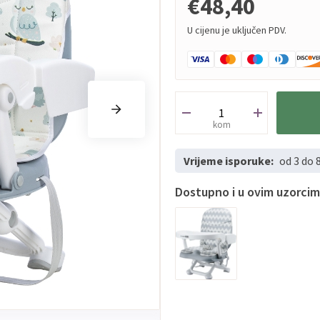
€48,40
U cijenu je uključen PDV.
kom
Vrijeme isporuke:
od 3 do 
Dostupno i u ovim uzorci