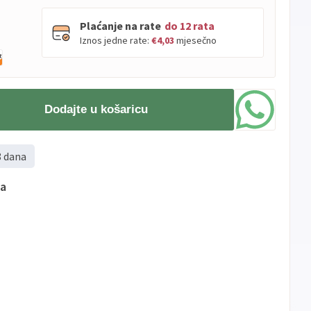
Plaćanje na rate
do 12 rata
Iznos jedne rate:
€4,03
mjesečno
PBZ
Visa
do
12
rata
Dodajte u košaricu
Visa
PBZ
do
12
rata
Premium
Erste
Diners
do
12
rata
8 dana
Erste
Maestro
do
12
rata
Erste
Master
do
12
rata
ma
Erste
Visa
do
12
rata
Sve
Visa
Jednokratno
banke
Sve
Master
Jednokratno
banke
Sve
Maestro
Jednokratno