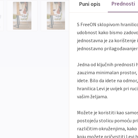
Prednosti
Puni opis
S FreeON sklopivom hranilico
udobnost kako bismo zadovolj
jednostavna je za korištenje
jednostavno prilagođavanjera
Jedna od ključnih prednosti h
zauzima minimalan prostor,
idete. Bilo da idete na odmor,
hranilica Levi je uvijek pri r
vašim željama.
Možete je koristiti kao samos
postojeću stolicu pomoću pril
različitim okruženjima, kako 
koju možete pričvrstiti Levi h