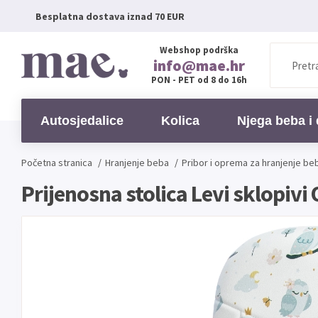
Besplatna dostava iznad 70 EUR
Webshop podrška
info@mae.hr
PON - PET od 8 do 16h
Autosjedalice
Kolica
Njega beba i 
Početna stranica
/
Hranjenje beba
/
Pribor i oprema za hranjenje be
Prijenosna stolica Levi sklopiv