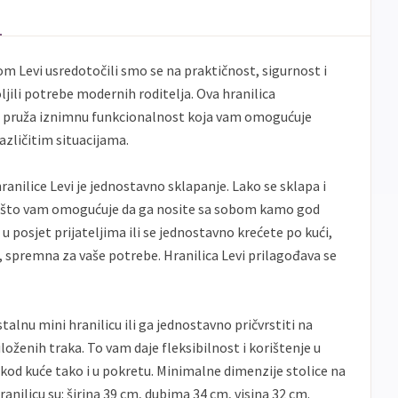
banke
ECC
Discover
Jednokratno
m Levi usredotočili smo se na praktičnost, sigurnost i
ili potrebe modernih roditelja. Ova hranilica
 i pruža iznimnu funkcionalnost koja vam omogućuje
zličitim situacijama.
ranilice Levi je jednostavno sklapanje. Lako se sklapa i
 što vam omogućuje da ga nosite sa sobom kamo god
 u posjet prijateljima ili se jednostavno krećete po kući,
uci, spremna za vaše potrebe. Hranilica Levi prilagođava se
talnu mini hranilicu ili ga jednostavno pričvrstiti na
oženih traka. To vam daje fleksibilnost i korištenje u
kod kuće tako i u pokretu. Minimalne dimenzije stolice na
ranilicu su: širina 39 cm, dubima 34 cm, visina 32 cm.