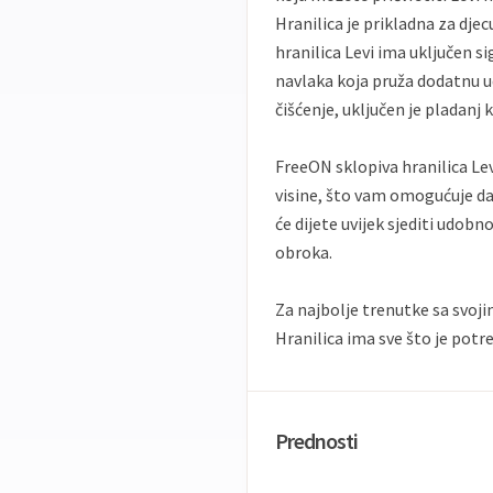
Hranilica je prikladna za djec
hranilica Levi ima uključen s
navlaka koja pruža dodatnu u
čišćenje, uključen je pladanj k
FreeON sklopiva hranilica Lev
visine, što vam omogućuje da 
će dijete uvijek sjediti udobn
obroka.
Za najbolje trenutke sa svoj
Hranilica ima sve što je pot
Prednosti