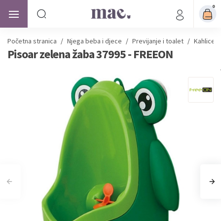
0
Početna stranica
/
Njega beba i djece
/
Previjanje i toalet
/
Kahlice Z
Pisoar zelena žaba 37995 - FREEON