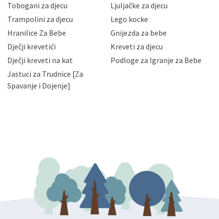
Tobogani za djecu
Ljuljačke za djecu
priopćavanje osobnih podataka samo onim svojim
zaposlenicima kojima su isti potrebni radi provedbe
Trampolini za djecu
Lego kocke
njihovih poslovnih aktivnosti, a trećim osobama samo u
Hranilice Za Bebe
Gnijezda za bebe
slučajevima koji su dozvoljeni zakonima. Napominjemo
da možete u svako doba, u potpunosti ili djelomice,
Dječji krevetići
Kreveti za djecu
bez naknade i objašnjenja odustati od dane privole i
Dječji kreveti na kat
Podloge za Igranje za Bebe
zatražiti prestanak aktivnosti obrade Vaših osobnih
Jastuci za Trudnice [Za
podataka. Opoziv privole možete podnijeti poštom na
gore navedenu adresu ili e-mailom na adresu:
Spavanje i Dojenje]