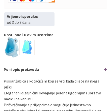
Vrijeme isporuke:
od 3 do 8 dana
Dostupno i u ovim uzorcima
Puni opis proizvoda
Pisoar žabica s kotačićem koji se vrti kada dijete na njega
piški.
Elegantni dizajn čini odvajanje pelena ugodnijim i ubrzava
naviku na kahlicu.
Pričvršćivanje s priljepcima omogućuje jednostavno
podešavanje visine i dugotrajnu upotrebu. Unutarnji dio se