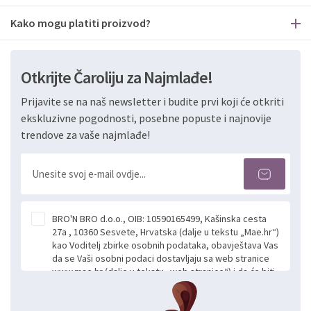
Kako mogu platiti proizvod?
Otkrijte Čaroliju za Najmlađe!
Prijavite se na naš newsletter i budite prvi koji će otkriti
ekskluzivne pogodnosti, posebne popuste i najnovije
trendove za vaše najmlađe!
BRO'N BRO d.o.o., OIB: 10590165499, Kašinska cesta
27a , 10360 Sesvete, Hrvatska (dalje u tekstu „Mae.hr“)
kao Voditelj zbirke osobnih podataka, obavještava Vas
da se Vaši osobni podaci dostavljaju sa web stranice
www.mae.hr (dalje u tekstu „web stranice“) i da će biti
obrađeni. Prihvaćanjem ove Izjave smatra se da
slobodno i izričito dajete privolu za prikupljanje i daljnju