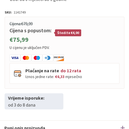
SKU:
1141749
Cijena:
€79,99
Cijena s popustom:
Štedite €4,00
€75,99
U cijenu je uključen PDV.
Plaćanje na rate
do 12 rata
Iznos jedne rate:
€6,33
mjesečno
Vrijeme isporuke:
PBZ
Visa
do
12
rata
od 3 do 8 dana
PBZ
Visa Premium
do
12
rata
Erste
Diners
do
12
rata
Erste
Maestro
do
12
rata
Puni opis proizvoda