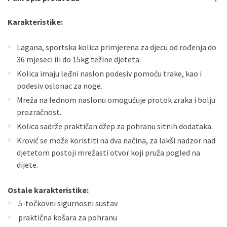
Erste
Master
do
12
rata
Erste
Visa
do
12
rata
Karakteristike:
Lagana, sportska kolica primjerena za djecu od rođenja do
Sve banke
Visa
Jednokratno
36 mjeseci ili do 15kg težine djeteta.
Sve banke
Master
Jednokratno
Kolica imaju leđni naslon podesiv pomoću trake, kao i
Sve banke
Maestro
Jednokratno
podesiv oslonac za noge.
ECC
Discover
Jednokratno
Mreža na leđnom naslonu omogućuje protok zraka i bolju
prozračnost.
Kolica sadrže praktičan džep za pohranu sitnih dodataka.
Krović se može koristiti na dva načina, za lakši nadzor nad
djetetom postoji mrežasti otvor koji pruža pogled na
dijete.
Ostale karakteristike:
5-točkovni sigurnosni sustav
praktična košara za pohranu