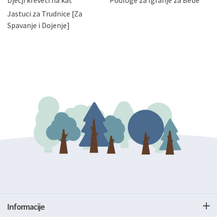
Dječji kreveti na kat
Podloge za Igranje za Bebe
zatražiti prestanak aktivnosti obrade Vaših osobnih
Jastuci za Trudnice [Za
podataka. Opoziv privole možete podnijeti poštom na
gore navedenu adresu ili e-mailom na adresu:
Spavanje i Dojenje]
Informacije