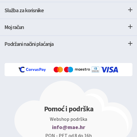
Služba za korisnike
Moj račun
Podržani načini plaćanja
Pomoć i podrška
Webshop podrška
info@mae.hr
PON - PET od 8 do 16h