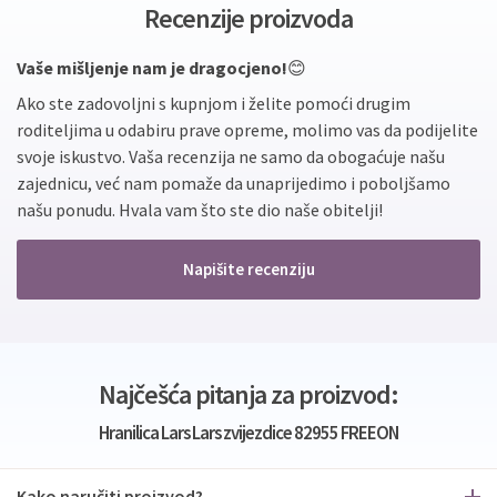
Recenzije proizvoda
Vaše mišljenje nam je dragocjeno!
😊
Ako ste zadovoljni s kupnjom i želite pomoći drugim
roditeljima u odabiru prave opreme, molimo vas da podijelite
svoje iskustvo. Vaša recenzija ne samo da obogaćuje našu
zajednicu, već nam pomaže da unaprijedimo i poboljšamo
našu ponudu. Hvala vam što ste dio naše obitelji!
Napišite recenziju
Najčešća pitanja za proizvod:
Hranilica Lars Lars zvijezdice 82955 FREEON
Kako naručiti proizvod?