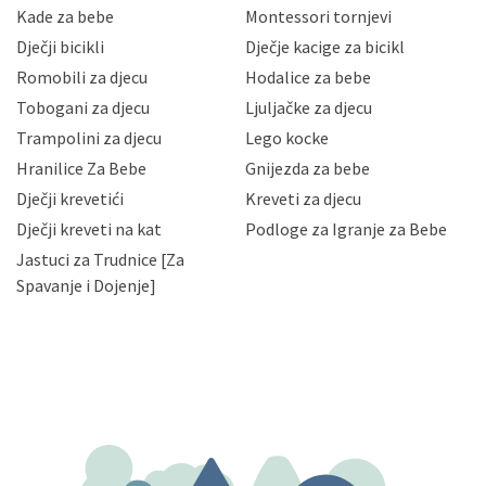
sigurnosnih mjera zaštite osobnih podataka od
Kade za bebe
Montessori tornjevi
neovlaštenog pristupa, zlouporabe, otkrivanja,
Dječji bicikli
Dječje kacige za bicikl
gubitka ili uništenja. Mae.hr štiti privatnost svojih
korisnika i posjetitelja web stranica, čuva povjerljivost
Romobili za djecu
Hodalice za bebe
Vaših osobnih podataka te omogućava pristup i
Tobogani za djecu
Ljuljačke za djecu
priopćavanje osobnih podataka samo onim svojim
zaposlenicima kojima su isti potrebni radi provedbe
Trampolini za djecu
Lego kocke
njihovih poslovnih aktivnosti, a trećim osobama samo u
Hranilice Za Bebe
Gnijezda za bebe
slučajevima koji su dozvoljeni zakonima. Napominjemo
da možete u svako doba, u potpunosti ili djelomice,
Dječji krevetići
Kreveti za djecu
bez naknade i objašnjenja odustati od dane privole i
Dječji kreveti na kat
Podloge za Igranje za Bebe
zatražiti prestanak aktivnosti obrade Vaših osobnih
Jastuci za Trudnice [Za
podataka. Opoziv privole možete podnijeti poštom na
gore navedenu adresu ili e-mailom na adresu:
Spavanje i Dojenje]