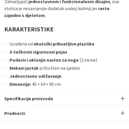
Zahvaljujući
jednostavnom i funkcionalnom dizajnu
, ova
stolica je nezamjenjiv dodatak svakoj kuhinji jer
raste
zajedno s djetetom
.
KARAKTERISTIKE
Izrađena od
ekološki prihvatljive plastike
3-točkovni sigurnosni pojas
Podesiv i uklonjiv naslon za noge
(2 visine)
Mekani jastuk
pričvršćen na sjedalo
Jednostavno održavanje
Dimenzije:
45 × 54 × 90 cm
Specifikacije proizvoda
Prednosti