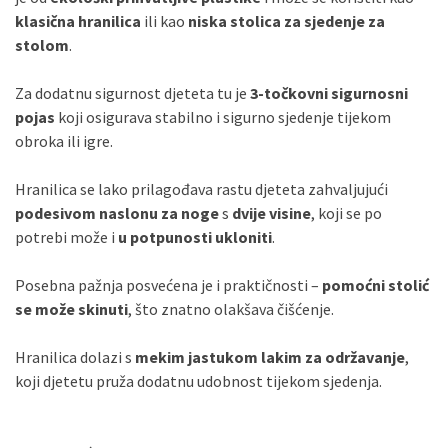
klasična hranilica
ili kao
niska stolica za sjedenje za
Sve banke
Visa
Jednokratno
stolom
.
Sve banke
Master
Jednokratno
Sve banke
Maestro
Jednokratno
Za dodatnu sigurnost djeteta tu je
3-točkovni sigurnosni
ECC
Discover
Jednokratno
pojas
koji osigurava stabilno i sigurno sjedenje tijekom
obroka ili igre.
Hranilica se lako prilagođava rastu djeteta zahvaljujući
podesivom naslonu za noge
s
dvije visine
, koji se po
potrebi može i
u potpunosti ukloniti
.
Posebna pažnja posvećena je i praktičnosti –
pomoćni stolić
se može skinuti
, što znatno olakšava čišćenje.
Hranilica dolazi s
mekim jastukom lakim za održavanje
,
koji djetetu pruža dodatnu udobnost tijekom sjedenja.