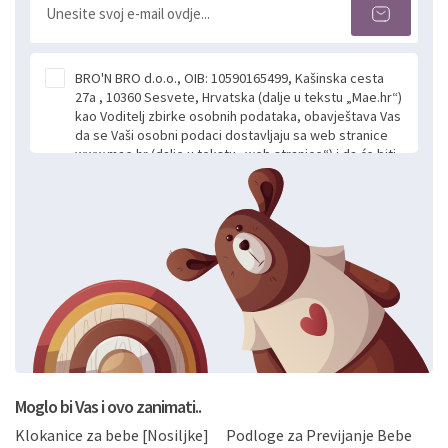
BRO'N BRO d.o.o., OIB: 10590165499, Kašinska cesta
27a , 10360 Sesvete, Hrvatska (dalje u tekstu „Mae.hr“)
kao Voditelj zbirke osobnih podataka, obavještava Vas
da se Vaši osobni podaci dostavljaju sa web stranice
www.mae.hr (dalje u tekstu „web stranice“) i da će biti
obrađeni. Prihvaćanjem ove Izjave smatra se da
slobodno i izričito dajete privolu za prikupljanje i daljnju
obradu Vaših osobnih podataka koje ustupate Mae.hr
putem ovih web stranica u svrhu odgovora i daljnje
komunikacije na Vaš upit poslan kroz kontakt obrazac.
Radi se o dobrovoljnom davanju podataka te ovu
Izjavu niste dužni prihvatiti odnosno niste dužni unositi
svoje osobne podatke u jednu od prijavnih
formi/obrazaca dostupnih na ovim web stranicama.
BRO'N BRO d.o.o. će s Vašim osobnim podacima
postupati sukladno Općoj uredbi o zaštiti podataka
koju možete pročitati ovdje, sukladno Politici
privatnosti i kolačića koju možete pročitati ovdje i
Moglo bi Vas i ovo zanimati..
sukladno drugim primjenjivim propisima Republike
Klokanice za bebe [Nosiljke]
Podloge za Previjanje Bebe
Hrvatske, a uvijek uz primjenu odgovarajućih tehničkih i