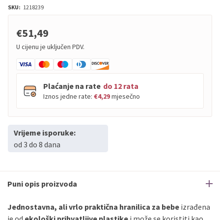
SKU:
1218239
€51,49
U cijenu je uključen PDV.
Plaćanje na rate
do 12 rata
Iznos jedne rate:
€4,29
mjesečno
Vrijeme isporuke:
PBZ
Visa
do
12
rata
od 3 do 8 dana
PBZ
Visa Premium
do
12
rata
Erste
Diners
do
12
rata
Erste
Maestro
do
12
rata
Puni opis proizvoda
Erste
Master
do
12
rata
Erste
Visa
do
12
rata
Jednostavna, ali vrlo praktična hranilica za bebe
izrađena
je od
ekološki prihvatljive plastike
i može se koristiti kao