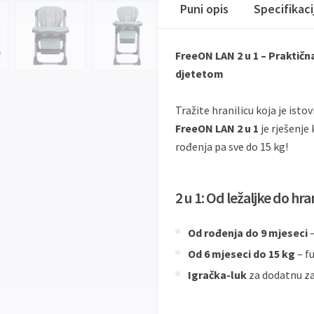
Puni opis
Specifikac
FreeON LAN 2 u 1 – Praktična
djetetom
Tražite hranilicu koja je ist
FreeON LAN 2 u 1
je rješenje 
rođenja pa sve do 15 kg!
2 u 1: Od ležaljke do hran
Od rođenja do 9 mjeseci
–
Od 6 mjeseci do 15 kg
– f
Igračka-luk
za dodatnu za