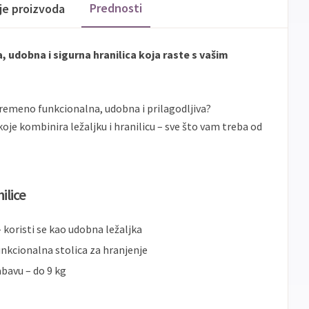
banke
Prednosti
ije proizvoda
ECC
Discover
Jednokratno
, udobna i sigurna hranilica koja raste s vašim
ovremeno funkcionalna, udobna i prilagodljiva?
koje kombinira ležaljku i hranilicu – sve što vam treba od
ilice
 koristi se kao udobna ležaljka
unkcionalna stolica za hranjenje
bavu – do 9 kg