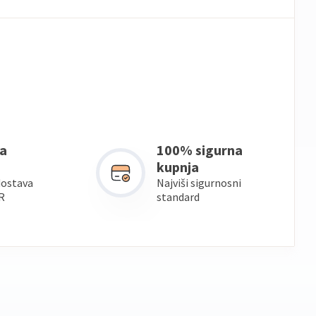
a
100% sigurna
kupnja
dostava
Najviši sigurnosni
R
standard