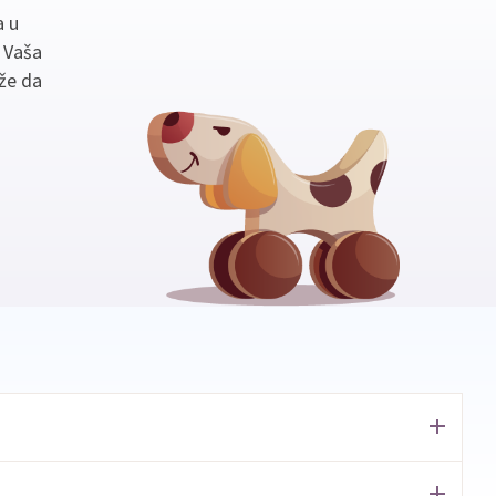
a u
. Vaša
že da