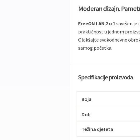
Moderan dizajn. Pametn
FreeON LAN 2 u 1
savršen je i
praktičnost u jednom proizv
Olakšajte svakodnevne obroke
samog početka.
Specifikacije proizvoda
Boja
Dob
Težina djeteta