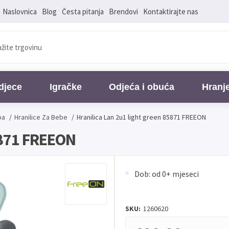
Naslovnica
Blog
Česta pitanja
Brendovi
Kontaktirajte nas
djece
Igračke
Odjeća i obuća
Hranj
ba
/
Hranilice Za Bebe
/
Hranilica Lan 2u1 light green 85871 FREEON
5871 FREEON
Dob: od 0+ mjeseci
SKU:
1260620