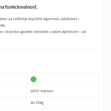
a funkcionalnost.
zbor za roditelje koji žele sigurnost, udobnost i
odu.
 i stvorite ugodne trenutke s vašim djetetom – od
od 0+ mjeseci
do 15kg