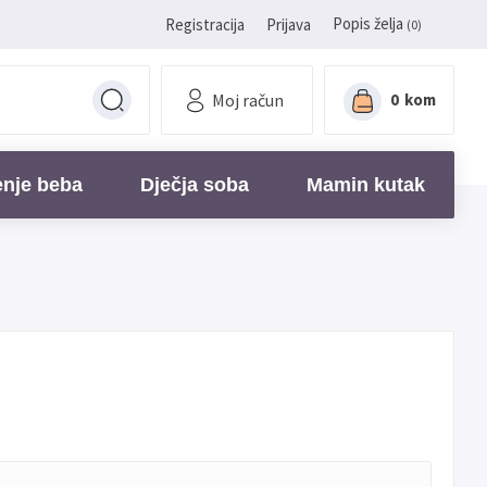
Popis želja
Registracija
Prijava
(0)
Moj račun
0
kom
enje beba
Dječja soba
Mamin kutak