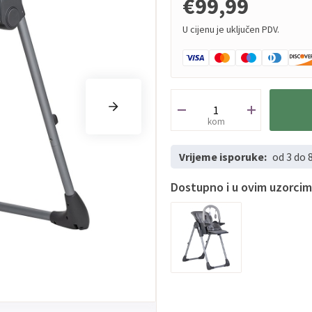
€99,99
U cijenu je uključen PDV.
kom
Vrijeme isporuke:
od 3 do 
Dostupno i u ovim uzorci