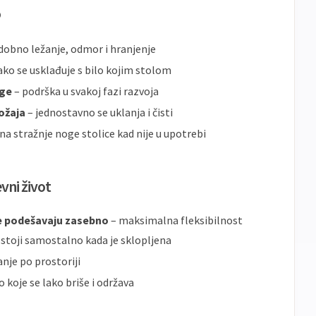
o
dobno ležanje, odmor i hranjenje
ako se usklađuje s bilo kojim stolom
oge
– podrška u svakoj fazi razvoja
ožaja
– jednostavno se uklanja i čisti
na stražnje noge stolice kad nije u upotrebi
vni život
se podešavaju zasebno
– maksimalna fleksibilnost
 stoji samostalno kada je sklopljena
nje po prostoriji
o koje se lako briše i održava