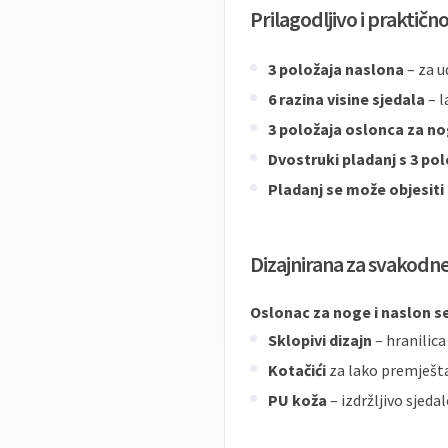
Prilagodljivo i praktičn
3 položaja naslona
– za u
6 razina visine sjedala
– l
3 položaja oslonca za n
Dvostruki pladanj s 3 pol
Pladanj se može objesiti
Dizajnirana za svakodne
Oslonac za noge i naslon 
Sklopivi dizajn
– hranilica
Kotačići
za lako premješta
PU koža
– izdržljivo sjedal