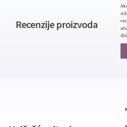
Ako
oda
re
Recenzije proizvoda
un
dio