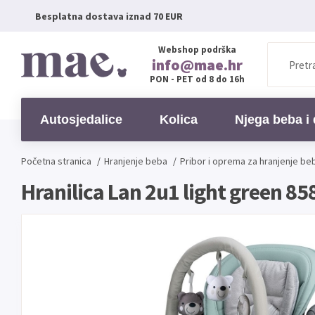
Besplatna dostava iznad 70 EUR
Webshop podrška
info@mae.hr
PON - PET od 8 do 16h
Autosjedalice
Kolica
Njega beba i 
Početna stranica
/
Hranjenje beba
/
Pribor i oprema za hranjenje be
Hranilica Lan 2u1 light green 8