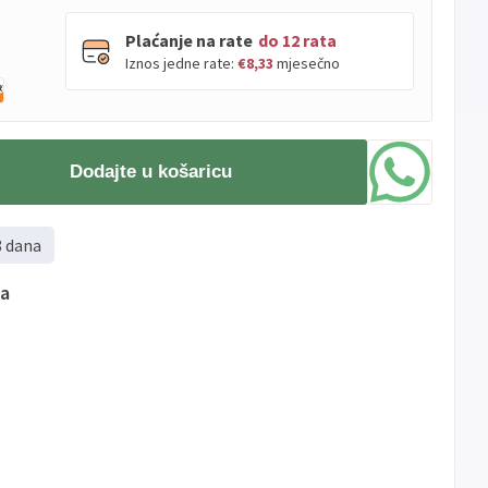
Plaćanje na rate
do 12 rata
Iznos jedne rate:
€8,33
mjesečno
PBZ
Visa
do
12
rata
Dodajte u košaricu
Visa
PBZ
do
12
rata
Premium
Erste
Diners
do
12
rata
8 dana
Erste
Maestro
do
12
rata
Erste
Master
do
12
rata
ma
Erste
Visa
do
12
rata
Sve
Visa
Jednokratno
banke
Sve
Master
Jednokratno
banke
Sve
Maestro
Jednokratno