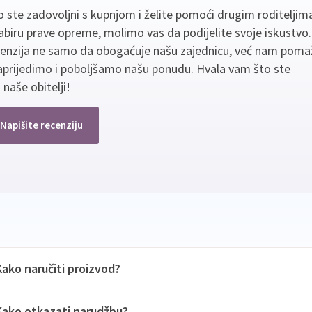
 ste zadovoljni s kupnjom i želite pomoći drugim roditeljim
biru prave opreme, molimo vas da podijelite svoje iskustvo
cenzija ne samo da obogaćuje našu zajednicu, već nam poma
aprijedimo i poboljšamo našu ponudu. Hvala vam što ste
 naše obitelji!
Napišite recenziju
Kako naručiti proizvod?
Kako otkazati narudžbu?