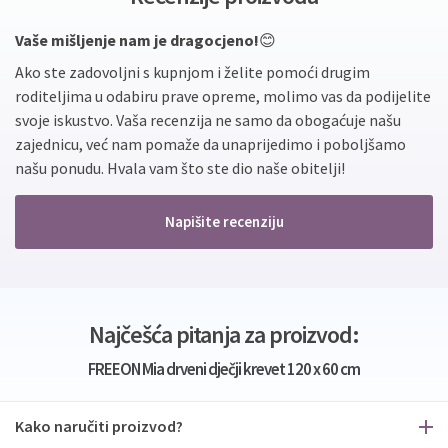
Vaše mišljenje nam je dragocjeno!
😊
Ako ste zadovoljni s kupnjom i želite pomoći drugim
roditeljima u odabiru prave opreme, molimo vas da podijelite
svoje iskustvo. Vaša recenzija ne samo da obogaćuje našu
zajednicu, već nam pomaže da unaprijedimo i poboljšamo
našu ponudu. Hvala vam što ste dio naše obitelji!
Napišite recenziju
Najčešća pitanja za proizvod:
FREEON Mia drveni dječji krevet 120 x 60 cm
Kako naručiti proizvod?