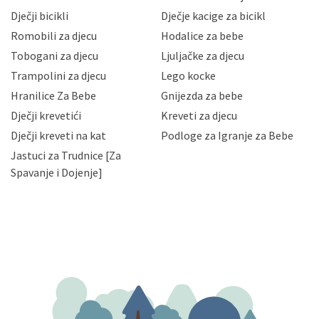
neovlaštenog pristupa, zlouporabe, otkrivanja,
Dječji bicikli
Dječje kacige za bicikl
gubitka ili uništenja. Mae.hr štiti privatnost svojih
korisnika i posjetitelja web stranica, čuva povjerljivost
Romobili za djecu
Hodalice za bebe
Vaših osobnih podataka te omogućava pristup i
Tobogani za djecu
Ljuljačke za djecu
priopćavanje osobnih podataka samo onim svojim
zaposlenicima kojima su isti potrebni radi provedbe
Trampolini za djecu
Lego kocke
njihovih poslovnih aktivnosti, a trećim osobama samo u
Hranilice Za Bebe
Gnijezda za bebe
slučajevima koji su dozvoljeni zakonima. Napominjemo
da možete u svako doba, u potpunosti ili djelomice,
Dječji krevetići
Kreveti za djecu
bez naknade i objašnjenja odustati od dane privole i
Dječji kreveti na kat
Podloge za Igranje za Bebe
zatražiti prestanak aktivnosti obrade Vaših osobnih
Jastuci za Trudnice [Za
podataka. Opoziv privole možete podnijeti poštom na
gore navedenu adresu ili e-mailom na adresu:
Spavanje i Dojenje]