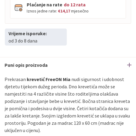
Plaćanje na rate
do 12 rata
Iznos jedne rate:
€14,17
mjesečno
Vrijeme isporuke:
PBZ
Visa
do
12
rata
od 3 do 8 dana
PBZ
Visa Premium
do
12
rata
Erste
Diners
do
12
rata
Erste
Maestro
do
12
rata
Puni opis proizvoda
Erste
Master
do
12
rata
Erste
Visa
do
12
rata
Prekrasan
krevetić FreeON Mia
nudi sigurnost i udobnost
djetetu tijekom dužeg perioda. Dno krevetića može se
namjestiti na 4 različite visine što roditeljima olakšava
Sve banke
Visa
Jednokratno
podizanje i stavljanje bebe u krevetić. Bočna stranica kreveta
Sve banke
Master
Jednokratno
je pomična i podesiva u dvije visine. Četiri kotačića dodana su
Sve banke
Maestro
Jednokratno
za lakše kretanje. Svojim izgledom krevetić se uklapa u svaku
ECC
Discover
Jednokratno
prostoriju. Pogodan je za madrac 120 x 60 cm (madrac nije
uključen u cijenu).