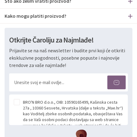
Što ako želim vratiti proizvod?
Kako mogu platiti proizvod?
Otkrijte Čaroliju za Najmlađe!
Prijavite se na naš newsletter i budite prvi koji će otkriti
ekskluzivne pogodnosti, posebne popuste i najnovije
trendove za vaše najmlađe!
BRO'N BRO d.o.o., OIB: 10590165499, Kašinska cesta
27a , 10360 Sesvete, Hrvatska (dalje u tekstu „Mae.hr“)
kao Voditelj zbirke osobnih podataka, obavještava Vas
da se Vaši osobni podaci dostavljaju sa web stranice
www.mae.hr (dalje u tekstu „web stranice“) i da će biti
obrađeni. Prihvaćanjem ove Izjave smatra se da