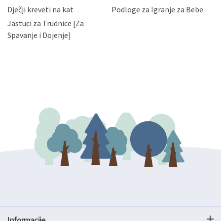
bez naknade i objašnjenja odustati od dane privole i
Dječji kreveti na kat
Podloge za Igranje za Bebe
zatražiti prestanak aktivnosti obrade Vaših osobnih
Jastuci za Trudnice [Za
podataka. Opoziv privole možete podnijeti poštom na
gore navedenu adresu ili e-mailom na adresu:
Spavanje i Dojenje]
Informacije