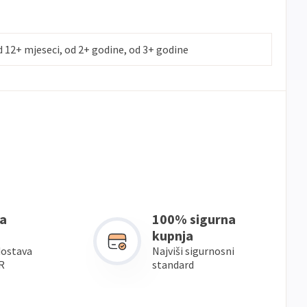
d 12+ mjeseci, od 2+ godine, od 3+ godine
a
100% sigurna
kupnja
dostava
Najviši sigurnosni
R
standard