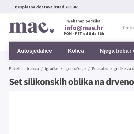
Besplatna dostava iznad 70 EUR
Webshop podrška
info@mae.hr
PON - PET od 8 do 16h
Autosjedalice
Kolica
Njega beba i 
Početna stranica
/
Igračke
/
Igra i učenje
/
Edukativne igračke za 
Set silikonskih oblika na drven