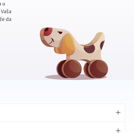
a u
. Vaša
že da