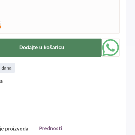
Dodajte u košaricu
8 dana
ma
Prednosti
ije proizvoda