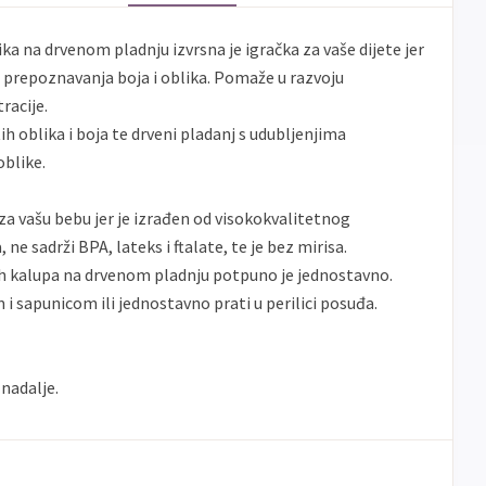
ika na drvenom pladnju izvrsna je igračka za vaše dijete jer
g prepoznavanja boja i oblika. Pomaže u razvoju
racije.
ih oblika i boja te drveni pladanj s udubljenjima
blike.
za vašu bebu jer je izrađen od visokokvalitetnog
ne sadrži BPA, lateks i ftalate, te je bez mirisa.
ih kalupa na drvenom pladnju potpuno je jednostavno.
i sapunicom ili jednostavno prati u perilici posuđa.
nadalje.