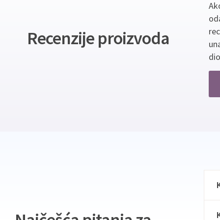
Ako
oda
re
Recenzije proizvoda
un
dio
Najčešća pitanja za