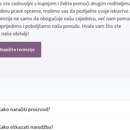
 ste zadovoljni s kupnjom i želite pomoći drugim roditeljim
biru prave opreme, molimo vas da podijelite svoje iskustvo
cenzija ne samo da obogaćuje našu zajednicu, već nam poma
aprijedimo i poboljšamo našu ponudu. Hvala vam što ste
 naše obitelji!
Napišite recenziju
Kako naručiti proizvod?
Kako otkazati narudžbu?