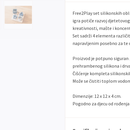
Free2Play set silikonskih obl
igra potiče razvoj djetetovo
kreativnosti, mašte i koncent
Set sadrži 4 elementa različit
napravljenim posebno za te o
Proizvod je potpuno siguran 
prehrambenog silikona i drva, 
Čišćenje kompleta silikonsk
Može se čistiti toplom vodom 
Dimenzije: 12 x 12 x 4 cm.
Pogodno za djecu od rođenja 