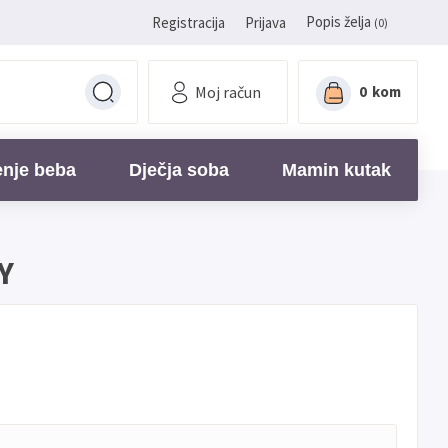
Popis želja
Registracija
Prijava
(0)
Moj račun
0
kom
enje beba
Dječja soba
Mamin kutak
Y