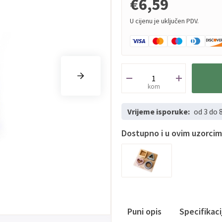
€6,59
U cijenu je uključen PDV.
kom
Vrijeme isporuke:
od 3 do 
Dostupno i u ovim uzorci
Puni opis
Specifikac