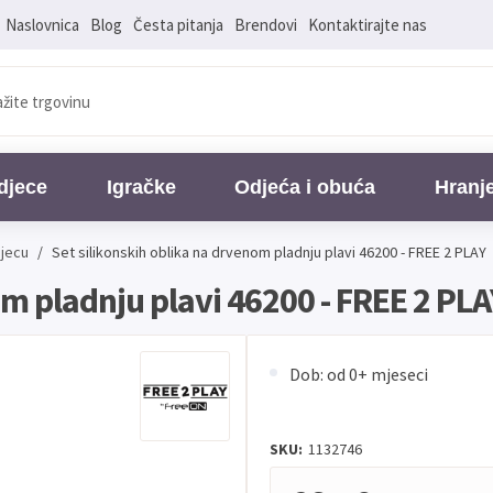
Naslovnica
Blog
Česta pitanja
Brendovi
Kontaktirajte nas
djece
Igračke
Odjeća i obuća
Hranj
djecu
/
Set silikonskih oblika na drvenom pladnju plavi 46200 - FREE 2 PLAY
om pladnju plavi 46200 - FREE 2 PLA
Dob: od 0+ mjeseci
SKU:
1132746