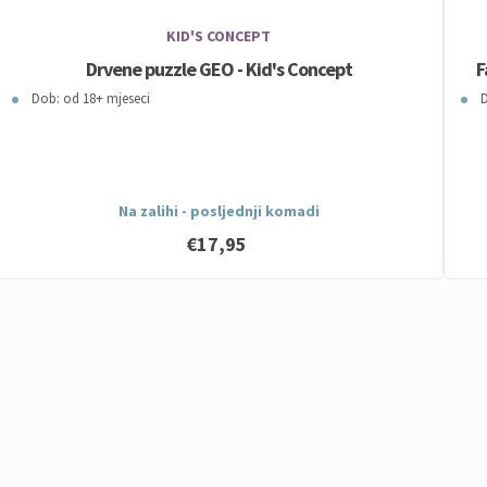
KID'S CONCEPT
Drvene puzzle GEO - Kid's Concept
F
Dob: od 18+ mjeseci
D
Na zalihi - posljednji komadi
€17,95