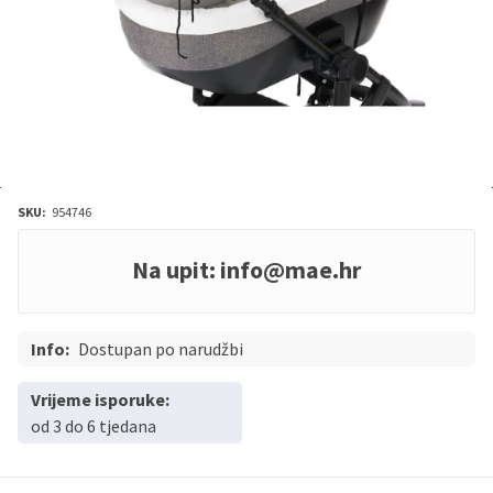
SKU:
954746
Na upit:
info@mae.hr
Info:
Dostupan po narudžbi
Vrijeme isporuke:
od 3 do 6 tjedana