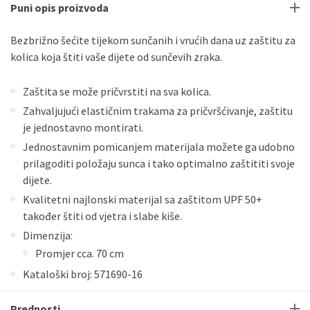
Puni opis proizvoda
Bezbrižno šećite tijekom sunčanih i vrućih dana uz zaštitu za
kolica koja štiti vaše dijete od sunčevih zraka.
Zaštita se može pričvrstiti na sva kolica.
Zahvaljujući elastičnim trakama za pričvršćivanje, zaštitu
je jednostavno montirati.
Jednostavnim pomicanjem materijala možete ga udobno
prilagoditi položaju sunca i tako optimalno zaštititi svoje
dijete.
Kvalitetni najlonski materijal sa zaštitom UPF 50+
također štiti od vjetra i slabe kiše.
Dimenzija:
Promjer cca. 70 cm
Kataloški broj: 571690-16
Prednosti