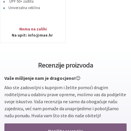
UPF 50+ zaštita
Univerzalna veličina
Nema na zalihi
Na upit:
info@mae.hr
Recenzije proizvoda
Vaše mišljenje nam je dragocjeno!
😊
Ako ste zadovoljni s kupnjom i želite pomoći drugim
roditeljima u odabiru prave opreme, molimo vas da podijelite
svoje iskustvo. Vaša recenzija ne samo da obogaćuje našu
zajednicu, već nam pomaže da unaprijedimo i poboljšamo
našu ponudu. Hvala vam što ste dio naše obitelji!