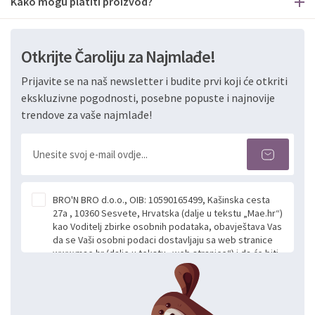
Kako mogu platiti proizvod?
Otkrijte Čaroliju za Najmlađe!
Prijavite se na naš newsletter i budite prvi koji će otkriti
ekskluzivne pogodnosti, posebne popuste i najnovije
trendove za vaše najmlađe!
BRO'N BRO d.o.o., OIB: 10590165499, Kašinska cesta
27a , 10360 Sesvete, Hrvatska (dalje u tekstu „Mae.hr“)
kao Voditelj zbirke osobnih podataka, obavještava Vas
da se Vaši osobni podaci dostavljaju sa web stranice
www.mae.hr (dalje u tekstu „web stranice“) i da će biti
obrađeni. Prihvaćanjem ove Izjave smatra se da
slobodno i izričito dajete privolu za prikupljanje i daljnju
obradu Vaših osobnih podataka koje ustupate Mae.hr
putem ovih web stranica u svrhu odgovora i daljnje