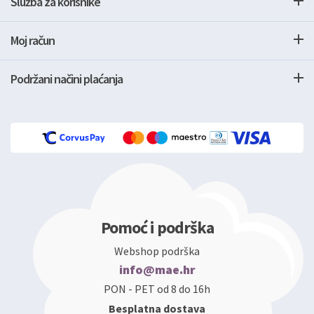
Služba za korisnike
Moj račun
Podržani načini plaćanja
Pomoć i podrška
Webshop podrška
info@mae.hr
PON - PET od 8 do 16h
Besplatna dostava