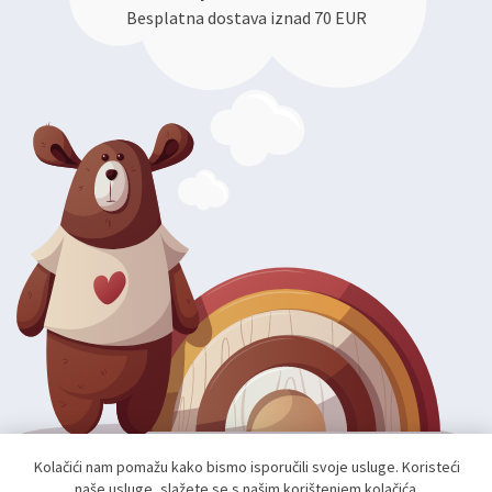
Besplatna dostava iznad 70 EUR
Kolačići nam pomažu kako bismo isporučili svoje usluge. Koristeći
naše usluge, slažete se s našim korištenjem kolačića.
Autorska prava; 2026 mae.hr. Sva prava pridržana.