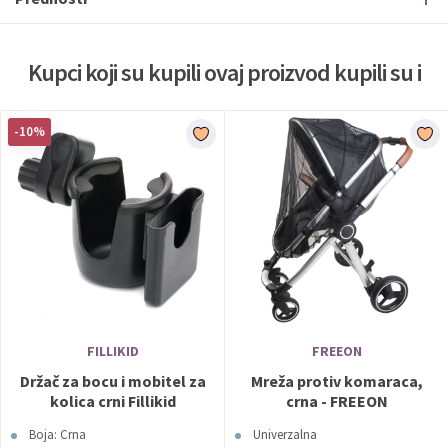
Kupci koji su kupili ovaj proizvod kupili su i
-10%
FILLIKID
FREEON
Držač za bocu i mobitel za
Mreža protiv komaraca,
kolica crni Fillikid
crna - FREEON
Boja: Crna
Univerzalna