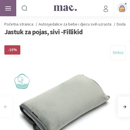
0
Početna stranica
/
Autosjedalice
za bebe i djecu svih uzrasta
/
Dodatna
Jastuk za pojas, sivi -Fillikid
-10%