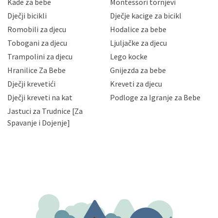
Kade za bebe
Montessori tornjevi
neovlaštenog pristupa, zlouporabe, otkrivanja,
Dječji bicikli
Dječje kacige za bicikl
gubitka ili uništenja. Mae.hr štiti privatnost svojih
korisnika i posjetitelja web stranica, čuva povjerljivost
Romobili za djecu
Hodalice za bebe
Vaših osobnih podataka te omogućava pristup i
Tobogani za djecu
Ljuljačke za djecu
priopćavanje osobnih podataka samo onim svojim
zaposlenicima kojima su isti potrebni radi provedbe
Trampolini za djecu
Lego kocke
njihovih poslovnih aktivnosti, a trećim osobama samo u
Hranilice Za Bebe
Gnijezda za bebe
slučajevima koji su dozvoljeni zakonima. Napominjemo
da možete u svako doba, u potpunosti ili djelomice,
Dječji krevetići
Kreveti za djecu
bez naknade i objašnjenja odustati od dane privole i
Dječji kreveti na kat
Podloge za Igranje za Bebe
zatražiti prestanak aktivnosti obrade Vaših osobnih
Jastuci za Trudnice [Za
podataka. Opoziv privole možete podnijeti poštom na
gore navedenu adresu ili e-mailom na adresu:
Spavanje i Dojenje]