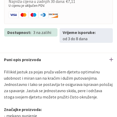
Najniža cijena u zadnjih 30 dana:
€7,11
U cijenu je uključen PDV.
Dostupnost:
3 na zalihi
Vrijeme isporuke:
od 3 do 8 dana
Puni opis proizvoda
Fillikid jastuk za pojas pruža vašem djetetu optimalnu
udobnost i miran san na kraćim i dužim putovanjima.
Jednostavno i lako se postavlja te osigurava ispravan položaj
za spavanje. Jastuk se jednostavno skida, pere i održava
stoga svojem djetetu možete pružiti čisto okruženje.
Značajke proizvoda:
- mekano punjenje