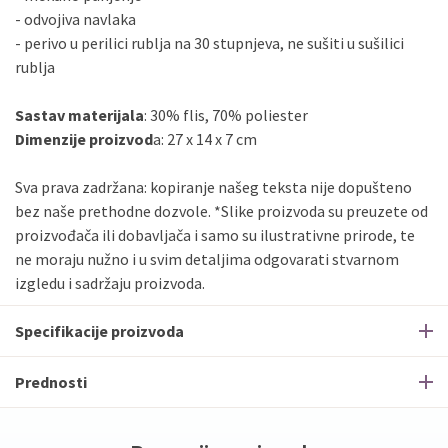
- odvojiva navlaka
- perivo u perilici rublja na 30 stupnjeva, ne sušiti u sušilici
rublja
Sastav materijala
: 30% flis, 70% poliester
Dimenzije proizvod
a: 27 x 14 x 7 cm
Sva prava zadržana: kopiranje našeg teksta nije dopušteno
bez naše prethodne dozvole. *Slike proizvoda su preuzete od
proizvođača ili dobavljača i samo su ilustrativne prirode, te
ne moraju nužno i u svim detaljima odgovarati stvarnom
izgledu i sadržaju proizvoda.
Specifikacije proizvoda
Prednosti