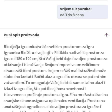
Vrijeme isporuke:
od 3 do 8 dana
Puni opis proizvoda
Rio dječja igraonica/vrtić s velikim prostorom za igru
Igraonica Rio XL u sivoj boji iz Fillikida nudi veliki prostor za
igru od 180 x 120 cm, što Vašoj bebi daje dovoljno prostora za
otkrivanje i istraživanje. Svojom impresivnom veličinom
stvara zaštićeni prostor u kojem se Vaš mali istraživač može
slobodno kretati. Bočni ulaz u ogradicu otvara se patentnim
zatvaračem. To omogućuje Vašoj bebi da samostalno ulazi i
izlazi iz ogradice, što potiče njihovu neovisnost i
istovremeno proširuje prostor za igru. Fina mrežasta tkanina
s vanjske strane osigurava optimalnu ventilaciju. Prostrana
unutrašnjost ogradice nudi dovoljno prostora za igračke i