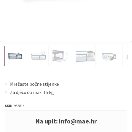
Mrežaste bočne stijenke
Za djecu do max. 15 kg
SKU:
955814
Na upit:
info@mae.hr