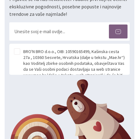
ekskluzivne pogodnosti, posebne popuste i najnovije
trendove za vaše najmlađe!
BRO'N BRO d.o.o., OIB: 10590165499, Kašinska cesta
27a , 10360 Sesvete, Hrvatska (dalje u tekstu „Mae.hr“)
kao Voditelj zbirke osobnih podataka, obavještava Vas
da se Vaši osobni podaci dostavljaju sa web stranice
www.mae.hr (dalje u tekstu „web stranice“) i da će biti
obrađeni. Prihvaćanjem ove Izjave smatra se da
slobodno i izričito dajete privolu za prikupljanje i daljnju
obradu Vaših osobnih podataka koje ustupate Mae.hr
putem ovih web stranica u svrhu odgovora i daljnje
komunikacije na Vaš upit poslan kroz kontakt obrazac.
Radi se o dobrovoljnom davanju podataka te ovu
Izjavu niste dužni prihvatiti odnosno niste dužni unositi
svoje osobne podatke u jednu od prijavnih
formi/obrazaca dostupnih na ovim web stranicama.
BRO'N BRO d.o.o. će s Vašim osobnim podacima