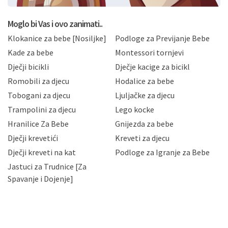
postupati sukladno Općoj uredbi o zaštiti podataka
koju možete pročitati ovdje, sukladno Politici
privatnosti i kolačića koju možete pročitati ovdje i
Moglo bi Vas i ovo zanimati..
sukladno drugim primjenjivim propisima Republike
Klokanice za bebe [Nosiljke]
Podloge za Previjanje Bebe
Hrvatske, a uvijek uz primjenu odgovarajućih tehničkih i
sigurnosnih mjera zaštite osobnih podataka od
Kade za bebe
Montessori tornjevi
neovlaštenog pristupa, zlouporabe, otkrivanja,
Dječji bicikli
Dječje kacige za bicikl
gubitka ili uništenja. Mae.hr štiti privatnost svojih
korisnika i posjetitelja web stranica, čuva povjerljivost
Romobili za djecu
Hodalice za bebe
Vaših osobnih podataka te omogućava pristup i
Tobogani za djecu
Ljuljačke za djecu
priopćavanje osobnih podataka samo onim svojim
zaposlenicima kojima su isti potrebni radi provedbe
Trampolini za djecu
Lego kocke
njihovih poslovnih aktivnosti, a trećim osobama samo u
Hranilice Za Bebe
Gnijezda za bebe
slučajevima koji su dozvoljeni zakonima. Napominjemo
da možete u svako doba, u potpunosti ili djelomice,
Dječji krevetići
Kreveti za djecu
bez naknade i objašnjenja odustati od dane privole i
Dječji kreveti na kat
Podloge za Igranje za Bebe
zatražiti prestanak aktivnosti obrade Vaših osobnih
Jastuci za Trudnice [Za
podataka. Opoziv privole možete podnijeti poštom na
gore navedenu adresu ili e-mailom na adresu:
Spavanje i Dojenje]