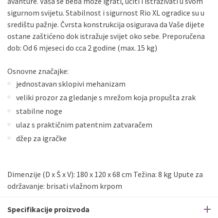
avanture. Vaša se beba može igrati, učiti i istraživati u svom
sigurnom svijetu. Stabilnost i sigurnost Rio XL ogradice su u
središtu pažnje. Čvrsta konstrukcija osigurava da Vaše dijete
ostane zaštićeno dok istražuje svijet oko sebe. Preporučena
dob: Od 6 mjeseci do cca 2 godine (max. 15 kg)
Osnovne značajke:
jednostavan sklopivi mehanizam
veliki prozor za gledanje s mrežom koja propušta zrak
stabilne noge
ulaz s praktičnim patentnim zatvaračem
džep za igračke
Dimenzije (D x Š x V): 180 x 120 x 68 cm Težina: 8 kg Upute za
održavanje: brisati vlažnom krpom
Specifikacije proizvoda