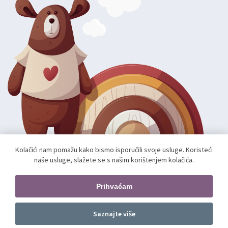
Kolačići nam pomažu kako bismo isporučili svoje usluge. Koristeći
naše usluge, slažete se s našim korištenjem kolačića.
Autorska prava; 2026 mae.hr. Sva prava pridržana.
Web shop izradio:
unamente.agency
Prihvaćam
Pratite nas
Saznajte više
Dodajte u košaricu
kom