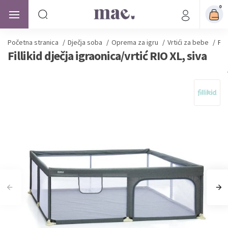
0
Početna stranica
/
Dječja soba
/
Oprema za igru
/
Vrtići za bebe
/
Fil
Fillikid dječja igraonica/vrtić RIO XL, siva