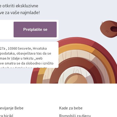
e otkriti ekskluzivne
ve za vaše najmlađe!
Pretplatite se
 27a , 10360 Sesvete, Hrvatska
h podataka, obavještava Vas da se
mae.hr (dalje u tekstu „web
ave smatra se da slobodno i izričito
 osobnih podataka koje ustupate
ljnje komunikacije na Vaš upit
m davanju podataka te ovu Izjavu
voje osobne podatke u jednu od
anicama. BRO'N BRO d.o.o. će s
edbi o zaštiti podataka koju
i kolačića koju možete pročitati
like Hrvatske, a uvijek uz
evijanje Bebe
Kade za bebe
a zaštite osobnih podataka od
 ili uništenja. Mae.hr štiti
a bicikl
Romobili za djecu