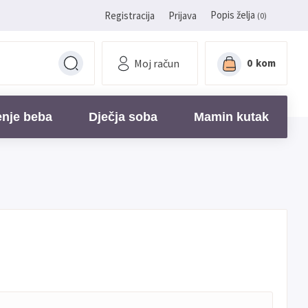
Popis želja
Registracija
Prijava
(0)
Moj račun
0
kom
enje beba
Dječja soba
Mamin kutak