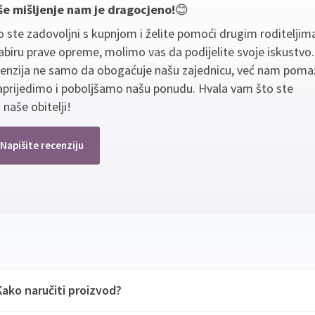
še mišljenje nam je dragocjeno!
😊
 ste zadovoljni s kupnjom i želite pomoći drugim roditeljim
biru prave opreme, molimo vas da podijelite svoje iskustvo
cenzija ne samo da obogaćuje našu zajednicu, već nam poma
aprijedimo i poboljšamo našu ponudu. Hvala vam što ste
 naše obitelji!
Napišite recenziju
Kako naručiti proizvod?