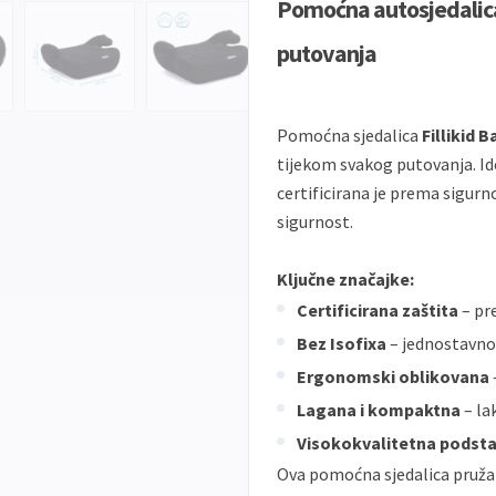
Pomoćna autosjedalica F
putovanja
Pomoćna sjedalica
Fillikid B
tijekom svakog putovanja. Ide
certificirana je prema sigu
sigurnost.
Ključne značajke:
Certificirana zaštita
– pr
Bez Isofixa
– jednostavno
Ergonomski oblikovana
Lagana i kompaktna
– la
Visokokvalitetna podst
Ova pomoćna sjedalica pruža