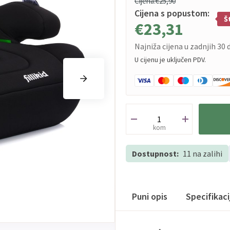
Cijena:
€25,90
Cijena s popustom:
Š
€23,31
Najniža cijena u zadnjih 30 
U cijenu je uključen PDV.
kom
Dostupnost:
11 na zalihi
Puni opis
Specifikac