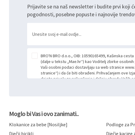
Prijavite se na naš newsletter i budite prvi koji ć
pogodnosti, posebne popuste i najnovije trendo
BRO'N BRO d.o.o., OIB: 10590165499, Kašinska cesta
(dalje u tekstu „Mae.hr“) kao Voditelj zbirke osobni
Vaši osobni podaci dostavljaju sa web stranice www.
stranice“) i da će biti obrađeni. Prihvaćanjem ove Izj
dajete privolu za prikupljanje i daljnju obradu Vaših
Mae.hr putem ovih web stranica u svrhu odgovora i da
poslan kroz kontakt obrazac. Radi se o dobrovoljno
niste dužni prihvatiti odnosno niste dužni unositi s
prijavnih formi/obrazaca dostupnih na ovim web str
Vašim osobnim podacima postupati sukladno Općoj ur
Moglo bi Vas i ovo zanimati..
možete pročitati ovdje, sukladno Politici privatnosti 
ovdje i sukladno drugim primjenjivim propisima Repub
Klokanice za bebe [Nosiljke]
Podloge za Pr
primjenu odgovarajućih tehničkih i sigurnosnih mjer
neovlaštenog pristupa, zlouporabe, otkrivanja, gubitka
Dječji bicikli
Dječje kacige z