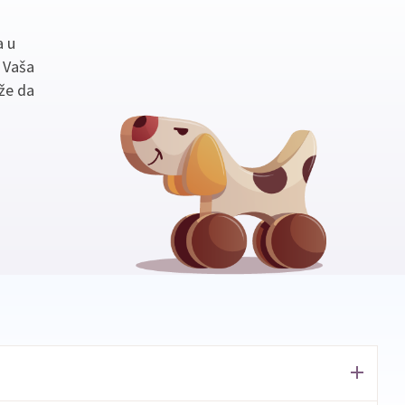
a u
. Vaša
že da