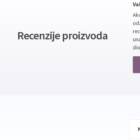
Va
Ako
oda
re
Recenzije proizvoda
un
dio