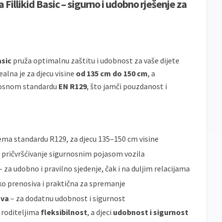
illikid Basic – sigurno i udobno rješenje za
asic
pruža optimalnu zaštitu i udobnost za vaše dijete
alna je za djecu visine
od 135 cm do 150 cm
, a
rnosnom standardu
EN R129
, što jamči pouzdanost i
ema standardu R129, za djecu 135–150 cm visine
 pričvršćivanje sigurnosnim pojasom vozila
– za udobno i pravilno sjedenje, čak i na duljim relacijama
ko prenosiva i praktična za spremanje
ava
– za dodatnu udobnost i sigurnost
 roditeljima
fleksibilnost
, a djeci
udobnost i sigurnost