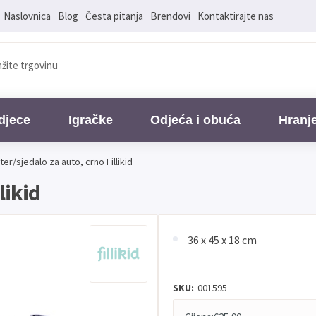
Naslovnica
Blog
Česta pitanja
Brendovi
Kontaktirajte nas
djece
Igračke
Odjeća i obuća
Hranj
er/sjedalo za auto, crno Fillikid
likid
36 x 45 x 18 cm
SKU:
001595