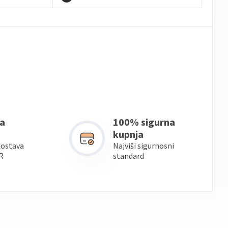
a
100% sigurna
kupnja
dostava
Najviši sigurnosni
R
standard