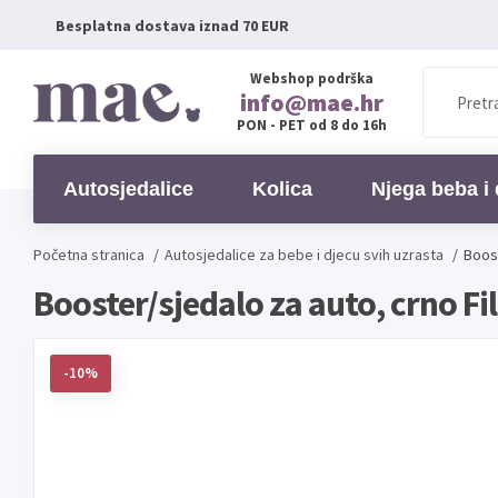
Besplatna dostava iznad 70 EUR
Webshop podrška
info@mae.hr
PON - PET od 8 do 16h
Autosjedalice
Kolica
Njega beba i 
Početna stranica
/
Autosjedalice
za bebe i djecu svih uzrasta
/
Boost
Booster/sjedalo za auto, crno Fil
-10%