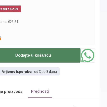
tedite €2,59
dana:
€23,31
Dodajte u košaricu
Vrijeme isporuke:
od 3 do 8 dana
Prednosti
ije proizvoda