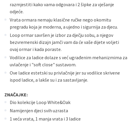
razmjestiti kako vama odgovara i 2 šipke za vješanje
odjeće.
Vrata ormara nemaju klasične ručke nego okomitu
pregradu koja je moderna, a ujedno i sigurnija za djecu.
Loop ormar savršen je izbor za dječju sobu, a njegov
bezvremenski dizajn jamči vam da će vaše dijete voljeti
ovaj ormar i kada poraste.
Vodilice za ladice dolaze s već ugrađenim mehanizmima za
uvlačenje i "soft close" sustavom.
Ove ladice estetski su privlačnije jer su vodilice skrivene
ispod ladice, a lakše su i za sastavljanje.
ZNAČAJKE:
Dio kolekcije Loop White&Oak
Namijenjen djeci svih uzrasta
1 veća vrata, 1 manja vrata i 3 ladice