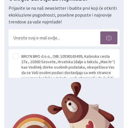
Prijavite se na naš newsletter i budite prvi koji će otkriti
ekskluzivne pogodnosti, posebne popuste i najnovije
trendove za vaše najmlađe!
BRO'N BRO d.o.o., OIB: 10590165499, Kašinska cesta
27a , 10360 Sesvete, Hrvatska (dalje u tekstu „Mae.hr“)
kao Voditelj zbirke osobnih podataka, obavještava Vas
da se Vaši osobni podaci dostavljaju sa web stranice
www.mae.hr (dalje u tekstu „web stranice“) i da će biti
obrađeni. Prihvaćanjem ove Izjave smatra se da
slobodno i izričito dajete privolu za prikupljanje i daljnju
obradu Vaših osobnih podataka koje ustupate Mae.hr
putem ovih web stranica u svrhu odgovora i daljnje
komunikacije na Vaš upit poslan kroz kontakt obrazac.
Radi se o dobrovoljnom davanju podataka te ovu
Izjavu niste dužni prihvatiti odnosno niste dužni unositi
svoje osobne podatke u jednu od prijavnih
formi/obrazaca dostupnih na ovim web stranicama.