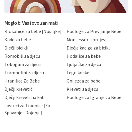
BRO'N BRO d.o.o. će s Vašim osobnim podacima
postupati sukladno Općoj uredbi o zaštiti podataka
koju možete pročitati ovdje, sukladno Politici
privatnosti i kolačića koju možete pročitati ovdje i
Moglo bi Vas i ovo zanimati..
sukladno drugim primjenjivim propisima Republike
Klokanice za bebe [Nosiljke]
Podloge za Previjanje Bebe
Hrvatske, a uvijek uz primjenu odgovarajućih tehničkih i
sigurnosnih mjera zaštite osobnih podataka od
Kade za bebe
Montessori tornjevi
neovlaštenog pristupa, zlouporabe, otkrivanja,
Dječji bicikli
Dječje kacige za bicikl
gubitka ili uništenja. Mae.hr štiti privatnost svojih
korisnika i posjetitelja web stranica, čuva povjerljivost
Romobili za djecu
Hodalice za bebe
Vaših osobnih podataka te omogućava pristup i
Tobogani za djecu
Ljuljačke za djecu
priopćavanje osobnih podataka samo onim svojim
zaposlenicima kojima su isti potrebni radi provedbe
Trampolini za djecu
Lego kocke
njihovih poslovnih aktivnosti, a trećim osobama samo u
Hranilice Za Bebe
Gnijezda za bebe
slučajevima koji su dozvoljeni zakonima. Napominjemo
da možete u svako doba, u potpunosti ili djelomice,
Dječji krevetići
Kreveti za djecu
bez naknade i objašnjenja odustati od dane privole i
Dječji kreveti na kat
Podloge za Igranje za Bebe
zatražiti prestanak aktivnosti obrade Vaših osobnih
Jastuci za Trudnice [Za
podataka. Opoziv privole možete podnijeti poštom na
gore navedenu adresu ili e-mailom na adresu:
Spavanje i Dojenje]