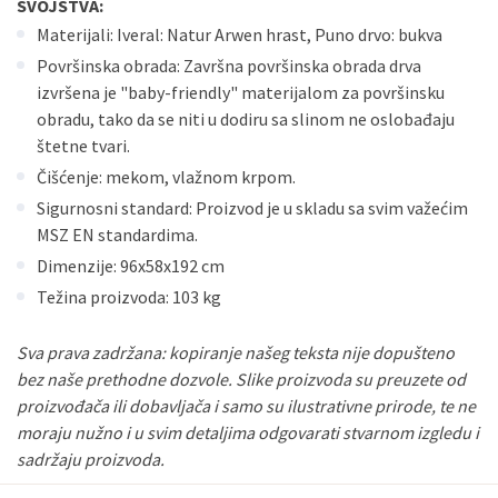
SVOJSTVA:
Materijali: Iveral: Natur Arwen hrast, Puno drvo: bukva
Površinska obrada: Završna površinska obrada drva
izvršena je "baby-friendly" materijalom za površinsku
obradu, tako da se niti u dodiru sa slinom ne oslobađaju
štetne tvari.
Čišćenje: mekom, vlažnom krpom.
Sigurnosni standard: Proizvod je u skladu sa svim važećim
MSZ EN standardima.
Dimenzije: 96x58x192 cm
Težina proizvoda: 103 kg
Sva prava zadržana: kopiranje našeg teksta nije dopušteno
bez naše prethodne dozvole. Slike proizvoda su preuzete od
proizvođača ili dobavljača i samo su ilustrativne prirode, te ne
moraju nužno i u svim detaljima odgovarati stvarnom izgledu i
sadržaju proizvoda.