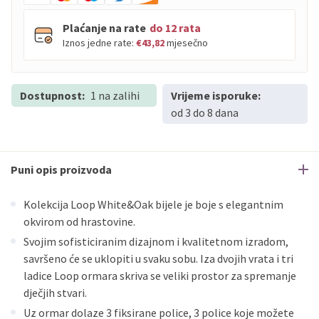
Plaćanje na rate
do 12 rata
Iznos jedne rate:
€43,82
mjesečno
Dostupnost:
PBZ
1 na zalihi
Visa
Vrijeme isporuke:
do
12
rata
od 3 do 8 dana
PBZ
Visa Premium
do
12
rata
Erste
Diners
do
12
rata
Erste
Maestro
do
12
rata
Puni opis proizvoda
Erste
Master
do
12
rata
Erste
Visa
do
12
rata
Kolekcija Loop White&Oak bijele je boje s elegantnim
okvirom od hrastovine.
Sve banke
Visa
Jednokratno
Svojim sofisticiranim dizajnom i kvalitetnom izradom,
savršeno će se uklopiti u svaku sobu. Iza dvojih vrata i tri
Sve banke
Master
Jednokratno
ladice Loop ormara skriva se veliki prostor za spremanje
Sve banke
Maestro
Jednokratno
dječjih stvari.
ECC
Discover
Jednokratno
Uz ormar dolaze 3 fiksirane police, 3 police koje možete