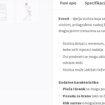
Puni opis
Specifikac
Evosit
– dječja stolica koja se
stolom, prilagođeno svakoj živ
dragocjenim trenucima sa svo
Stolica dolazi s remenom,
bebe od 6 mjeseci nadalje.
Ovi predmeti se mogu uklo
odrasle dobi.
Stolica može izdržati težin
Dodatne karakteristike
:
Ploča i branik
se mogu post
Posuda za hranu
lako se č
Klik sustav
omogućava jed