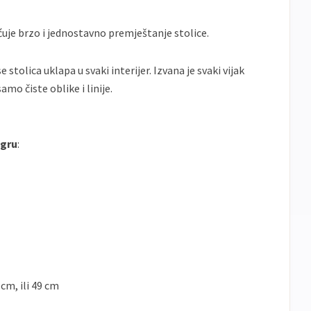
je brzo i jednostavno premještanje stolice.
stolica uklapa u svaki interijer. Izvana je svaki vijak
samo čiste oblike i linije.
igru
:
 cm, ili 49 cm