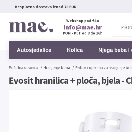
Besplatna dostava iznad 70 EUR
Webshop podrška
info@mae.hr
PON - PET od 8 do 16h
Autosjedalice
Kolica
Njega beba i 
Početna stranica
/
Hranjenje beba
/
Pribor i oprema za hranjenje be
Evosit hranilica + ploča, bjela -