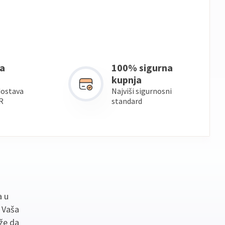
a
100% sigurna
kupnja
dostava
Najviši sigurnosni
R
standard
a u
. Vaša
že da