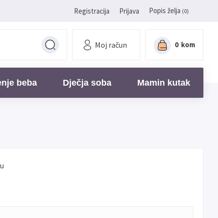
Popis želja
Registracija
Prijava
(0)
Moj račun
0
kom
enje beba
Dječja soba
Mamin kutak
ru