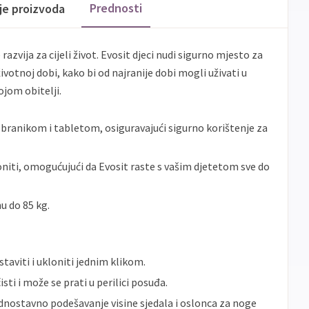
banke
Prednosti
ije proizvoda
ECC
Discover
Jednokratno
 razvija za cijeli život. Evosit djeci nudi sigurno mjesto za
otnoj dobi, kako bi od najranije dobi mogli uživati ​​u
jom obitelji.
 branikom i tabletom, osiguravajući sigurno korištenje za
niti, omogućujući da Evosit raste s vašim djetetom sve do
u do 85 kg.
aviti i ukloniti jednim klikom.
isti i može se prati u perilici posuđa.
nostavno podešavanje visine sjedala i oslonca za noge