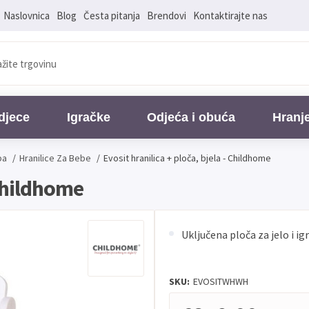
Naslovnica
Blog
Česta pitanja
Brendovi
Kontaktirajte nas
djece
Igračke
Odjeća i obuća
Hranj
ba
/
Hranilice Za Bebe
/
Evosit hranilica + ploča, bjela - Childhome
 Childhome
Uključena ploča za jelo i ig
SKU:
EVOSITWHWH