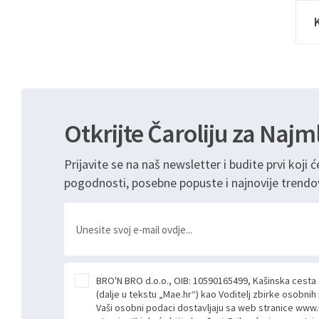
Otkrijte Čaroliju za Najm
Prijavite se na naš newsletter i budite prvi koji ć
pogodnosti, posebne popuste i najnovije trendo
BRO'N BRO d.o.o., OIB: 10590165499, Kašinska cesta
(dalje u tekstu „Mae.hr“) kao Voditelj zbirke osobni
Vaši osobni podaci dostavljaju sa web stranice www.