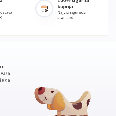
a
100% sigurna
kupnja
dostava
Najviši sigurnosni
R
standard
a u
. Vaša
že da