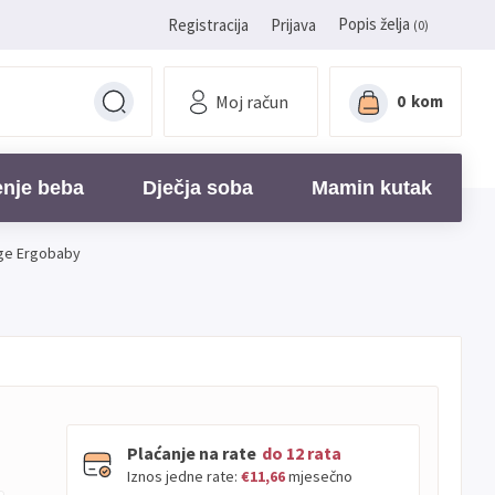
Popis želja
Registracija
Prijava
(0)
Moj račun
0
kom
enje beba
Dječja soba
Mamin kutak
ige Ergobaby
Plaćanje na rate
do 12 rata
Iznos jedne rate:
€11,66
mjesečno