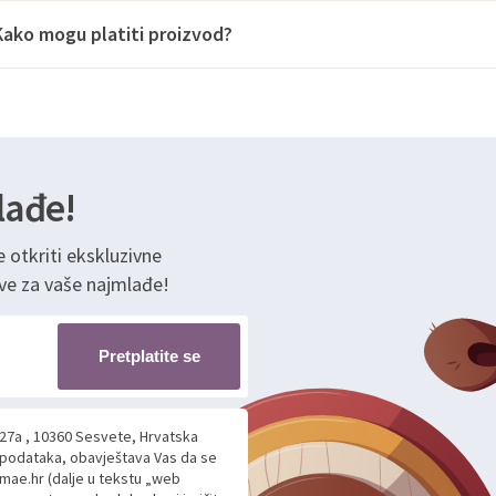
Kako mogu platiti proizvod?
lađe!
e otkriti ekskluzivne
ve za vaše najmlađe!
Pretplatite se
 27a , 10360 Sesvete, Hrvatska
h podataka, obavještava Vas da se
mae.hr (dalje u tekstu „web