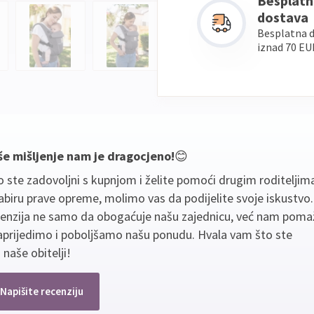
Besplatn
dostava
Besplatna 
iznad 70 EU
še mišljenje nam je dragocjeno!
😊
 ste zadovoljni s kupnjom i želite pomoći drugim roditeljim
biru prave opreme, molimo vas da podijelite svoje iskustvo
cenzija ne samo da obogaćuje našu zajednicu, već nam poma
aprijedimo i poboljšamo našu ponudu. Hvala vam što ste
 naše obitelji!
Napišite recenziju