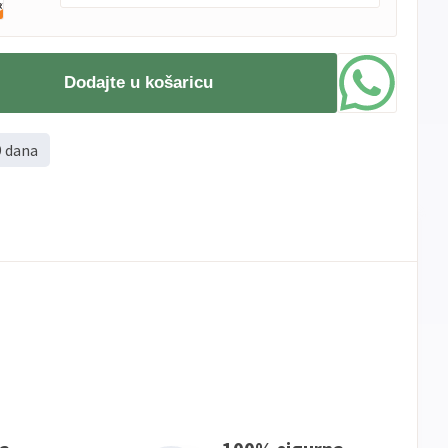
PBZ
Visa
do
12
rata
Dodajte u košaricu
Visa
PBZ
do
12
rata
Premium
Erste
Diners
do
12
rata
9 dana
Erste
Maestro
do
12
rata
Erste
Master
do
12
rata
Erste
Visa
do
12
rata
Sve
Visa
Jednokratno
banke
Sve
Master
Jednokratno
banke
Sve
Maestro
Jednokratno
banke
ECC
Discover
Jednokratno