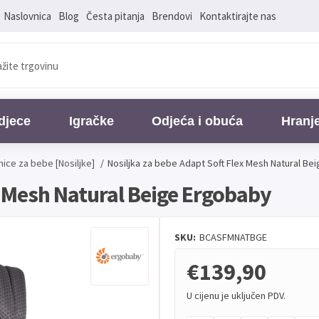
Naslovnica
Blog
Česta pitanja
Brendovi
Kontaktirajte nas
djece
Igračke
Odjeća i obuća
Hranj
nice za bebe [Nosiljke]
/
Nosiljka za bebe Adapt Soft Flex Mesh Natural Be
x Mesh Natural Beige Ergobaby
SKU:
BCASFMNATBGE
€139,90
U cijenu je uključen PDV.