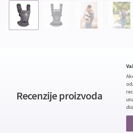
Va
Ako
oda
re
Recenzije proizvoda
un
dio