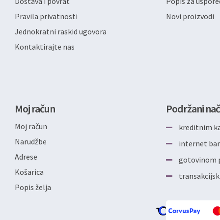
Dostava i povrat
Popis za uspore
Pravila privatnosti
Novi proizvodi
Jednokratni raskid ugovora
Kontaktirajte nas
Moj račun
Podržani nač
Moj račun
kreditnim k
Narudžbe
internet b
Adrese
gotovinom p
Košarica
transakcijsk
Popis želja