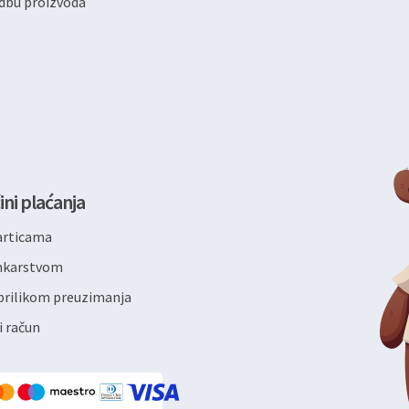
dbu proizvoda
ini plaćanja
articama
ankarstvom
rilikom preuzimanja
i račun