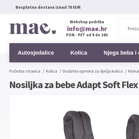
Besplatna dostava iznad 70 EUR
Webshop podrška
info@mae.hr
PON - PET od 8 do 16h
Autosjedalice
Kolica
Njega beba i 
Početna stranica
/
Kolica
/
Dodatna oprema za dječja kolica
/
Kloka
Nosiljka za bebe Adapt Soft Fle