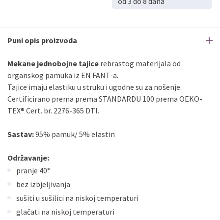
od 3 do 8 dana
Puni opis proizvoda
Mekane jednobojne tajice
rebrastog materijala od
organskog pamuka iz EN FANT-a.
Tajice imaju elastiku u struku i ugodne su za nošenje.
Certificirano prema prema STANDARDU 100 prema OEKO-
TEX® Cert. br. 2276-365 DTI.
Sastav:
95% pamuk/ 5% elastin
Održavanje:
pranje 40°
bez izbjeljivanja
sušiti u sušilici na niskoj temperaturi
glačati na niskoj temperaturi