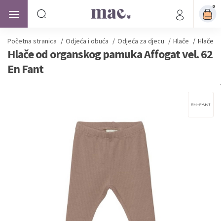
0
Početna stranica
/
Odjeća i obuća
/
Odjeća za djecu
/
Hlače
/
Hlače o
Hlače od organskog pamuka Affogat vel. 62
En Fant