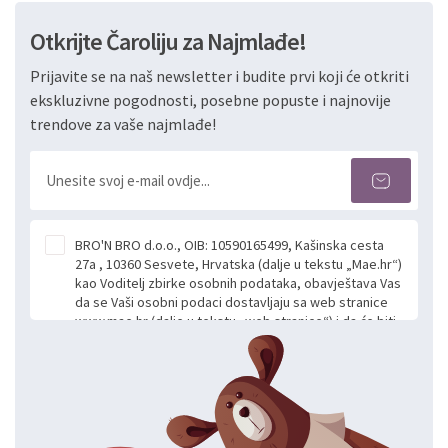
Otkrijte Čaroliju za Najmlađe!
Prijavite se na naš newsletter i budite prvi koji će otkriti
ekskluzivne pogodnosti, posebne popuste i najnovije
trendove za vaše najmlađe!
BRO'N BRO d.o.o., OIB: 10590165499, Kašinska cesta
27a , 10360 Sesvete, Hrvatska (dalje u tekstu „Mae.hr“)
kao Voditelj zbirke osobnih podataka, obavještava Vas
da se Vaši osobni podaci dostavljaju sa web stranice
www.mae.hr (dalje u tekstu „web stranice“) i da će biti
obrađeni. Prihvaćanjem ove Izjave smatra se da
slobodno i izričito dajete privolu za prikupljanje i daljnju
obradu Vaših osobnih podataka koje ustupate Mae.hr
putem ovih web stranica u svrhu odgovora i daljnje
komunikacije na Vaš upit poslan kroz kontakt obrazac.
Radi se o dobrovoljnom davanju podataka te ovu