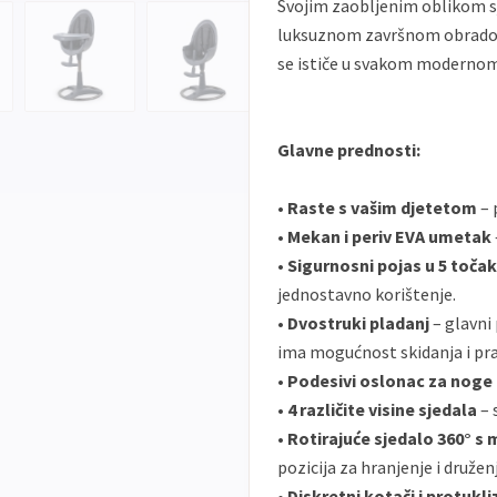
Svojim zaobljenim oblikom sj
luksuznom završnom obradom, 
se ističe u svakom moderno
Glavne prednosti:
•
Raste s vašim djetetom
– 
•
Mekan i periv EVA umetak
•
Sigurnosni pojas u 5 to
jednostavno korištenje.
•
Dvostruki pladanj
– glavni 
ima mogućnost skidanja i pran
•
Podesivi oslonac za noge 
•
4 različite visine sjedala
– 
•
Rotirajuće sjedalo 360° s
pozicija za hranjenje i družen
•
Diskretni kotači i protukl