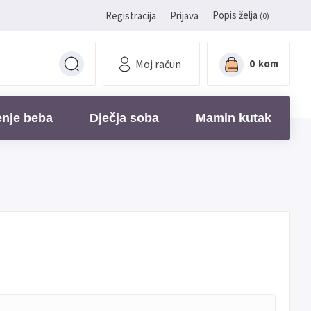
Popis želja
Registracija
Prijava
(0)
Moj račun
0
kom
enje beba
Dječja soba
Mamin kutak