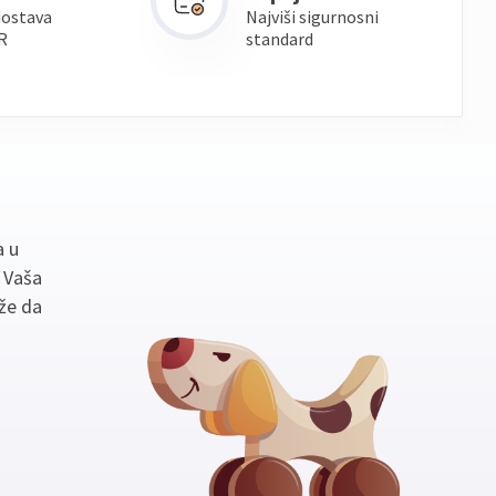
dostava
Najviši sigurnosni
R
standard
a u
. Vaša
že da