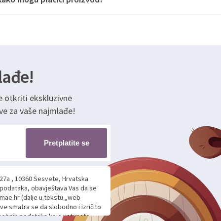
lađe!
e otkriti ekskluzivne
ve za vaše najmlađe!
Pretplatite se
 27a , 10360 Sesvete, Hrvatska
h podataka, obavještava Vas da se
mae.hr (dalje u tekstu „web
ave smatra se da slobodno i izričito
 osobnih podataka koje ustupate