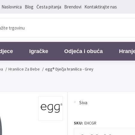
Naslovnica
Blog
Česta pitanja
Brendovi
Kontaktirajte nas
djece
Igračke
Odjeća i obuća
Hranj
ba
/
Hranilice Za Bebe
/
egg® Dječja hranilica - Grey
Siva
SKU:
EHCGR