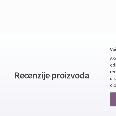
Va
Ako
oda
re
Recenzije proizvoda
un
dio