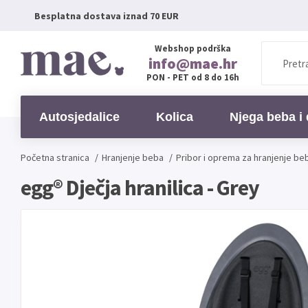
Besplatna dostava iznad 70 EUR
Webshop podrška
info@mae.hr
PON - PET od 8 do 16h
Autosjedalice
Kolica
Njega beba i 
Početna stranica
/
Hranjenje beba
/
Pribor i oprema za hranjenje be
egg® Dječja hranilica - Grey