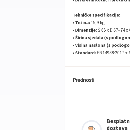
Tehničke specifikacije:
•
Težina:
15,9 kg
•
Dimenzije:
Š 65 x D 67–74 x
•
Širina sjedala (s podlogo
•
Visina naslona (s podlog
•
Standard:
EN14988:2017 + 
Prednosti
Besplatn
dostava