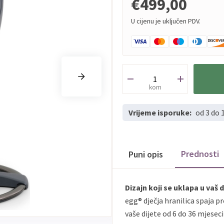
€499,00
U cijenu je uključen PDV.
kom
Vrijeme isporuke:
od 3 do 
Prednosti
Puni opis
Dizajn koji se uklapa u vaš
egg® dječja hranilica spaja p
vaše dijete od 6 do 36 mjeseci