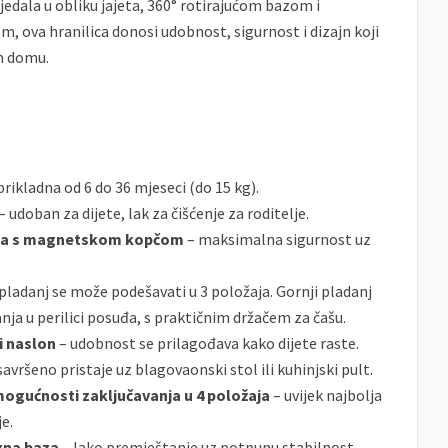
edala u obliku jajeta, 360° rotirajućom bazom i
banke
ova hranilica donosi udobnost, sigurnost i dizajn koji
ECC
Discover
Jednokratno
m domu.
prikladna od 6 do 36 mjeseci (do 15 kg).
– udoban za dijete, lak za čišćenje za roditelje.
čaka s magnetskom kopčom
– maksimalna sigurnost uz
pladanj se može podešavati u 3 položaja. Gornji pladanj
ja u perilici posuđa, s praktičnim držačem za čašu.
i naslon
– udobnost se prilagođava kako dijete raste.
savršeno pristaje uz blagovaonski stol ili kuhinjski pult.
 mogućnosti zaključavanja u 4 položaja
– uvijek najbolja
je.
izna baza
– lako premještanje uz potpunu stabilnost.