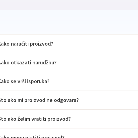
Kako naručiti proizvod?
Kako otkazati narudžbu?
Kako se vrši isporuka?
Što ako mi proizvod ne odgovara?
Što ako želim vratiti proizvod?
Kako mogu platiti proizvod?