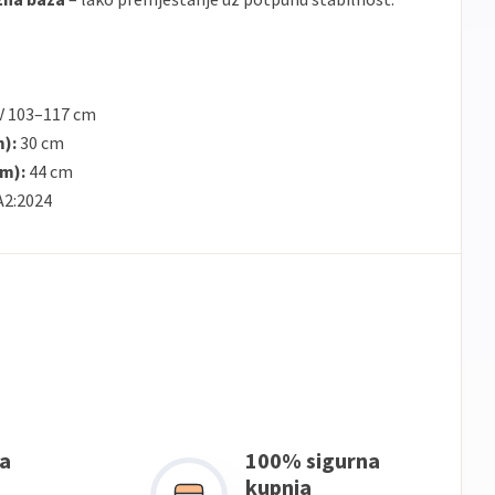
 V 103–117 cm
m):
30 cm
om):
44 cm
A2:2024
a
100% sigurna
kupnja