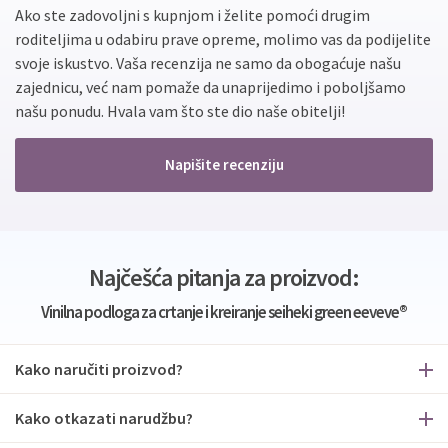
Ako ste zadovoljni s kupnjom i želite pomoći drugim
roditeljima u odabiru prave opreme, molimo vas da podijelite
svoje iskustvo. Vaša recenzija ne samo da obogaćuje našu
zajednicu, već nam pomaže da unaprijedimo i poboljšamo
našu ponudu. Hvala vam što ste dio naše obitelji!
Napišite recenziju
Najčešća pitanja za proizvod:
Vinilna podloga za crtanje i kreiranje seiheki green eeveve®
Kako naručiti proizvod?
Kako otkazati narudžbu?