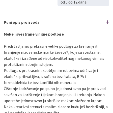
od 5 do 12 dana
Puni opis proizvoda
Meke i svestrane vinilne podloge
Predstavljamo prekrasne velike podloge za kreiranje ili
hranjenje nizozemske marke Eeveve®, koje su svestrane,
ekološke i izrađene od visokokvalitetnog mekanog vinila s
protukliznim donjim slojem.
Podloga s prekrasnim zaobljenim rubovima održiva je i
ekološki prihvatljiva, izrađena bez ftalata, BPA i
formaldehida te bez konfliktnih minerala.
Čišćenje i održavanje potpuno je jednostavno pa je proizvod
savršen za korištenje tijekom hranjenja ili kreiranja. Nakon
upotrebe jednostavno ju obrišite mekom vlažnom krpom.
Neka kreativni trenuci s malim zlatom budu još bezbrižniji, a
vaš namještaj besprijekorno čist.