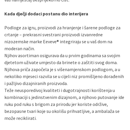
Kada dječji dodaci postanu dio interijera
Podloge za igru, proizvodi za hranjenje i šarene podloge za
crtanje – prekrasni svestrani proizvodi izvanredne
nizozemske marke Eeveve® integriraju se u vaš dom na
moderan način.
Njihov asortiman osigurava da u prvim godinama sa svojim
djetetom uživate umjesto da brinete o zaštiti svog doma.
Njihova priča započela je s višenamjenskom podlogom, a u
nekoliko mjeseci razvila se u cijeli niz promišljeno dorađenih
i pažljivo dizajniranih proizvoda.
Teže neusporedivoj kvaliteti i dugotrajnosti korištenja u
kombinaciji s jedinstvenim dizajnom, a njihovo putovanje ide
ruku pod ruku s brigom za prirodu jer koriste održive,
bezopasne tvari koje su okolišu prihvatljive, a ambalaža se
može reciklirati.