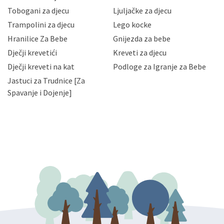
Vaših osobnih podataka te omogućava pristup i
Tobogani za djecu
Ljuljačke za djecu
priopćavanje osobnih podataka samo onim svojim
zaposlenicima kojima su isti potrebni radi provedbe
Trampolini za djecu
Lego kocke
njihovih poslovnih aktivnosti, a trećim osobama samo u
Hranilice Za Bebe
Gnijezda za bebe
slučajevima koji su dozvoljeni zakonima. Napominjemo
da možete u svako doba, u potpunosti ili djelomice,
Dječji krevetići
Kreveti za djecu
bez naknade i objašnjenja odustati od dane privole i
Dječji kreveti na kat
Podloge za Igranje za Bebe
zatražiti prestanak aktivnosti obrade Vaših osobnih
Jastuci za Trudnice [Za
podataka. Opoziv privole možete podnijeti poštom na
gore navedenu adresu ili e-mailom na adresu:
Spavanje i Dojenje]