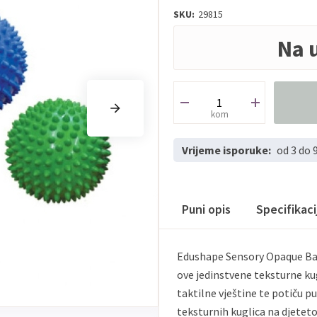
SKU:
29815
Na 
kom
Vrijeme isporuke:
od 3 do 
Puni opis
Specifikac
Edushape Sensory Opaque Balls
ove jedinstvene teksturne kug
taktilne vještine te potiču p
teksturnih kuglica na djetet