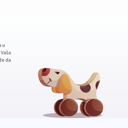
a u
. Vaša
že da