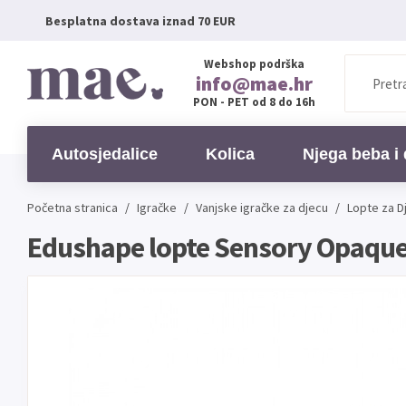
Besplatna dostava iznad 70 EUR
Webshop podrška
info@mae.hr
PON - PET od 8 do 16h
Autosjedalice
Kolica
Njega beba i 
Početna stranica
/
Igračke
/
Vanjske igračke za djecu
/
Lopte za D
Edushape lopte Sensory Opaque