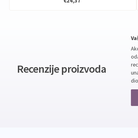
€24,37
Va
Ako
oda
re
Recenzije proizvoda
un
dio