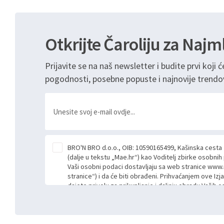
Otkrijte Čaroliju za Najm
Prijavite se na naš newsletter i budite prvi koji ć
pogodnosti, posebne popuste i najnovije trendo
BRO'N BRO d.o.o., OIB: 10590165499, Kašinska cesta
(dalje u tekstu „Mae.hr“) kao Voditelj zbirke osobni
Vaši osobni podaci dostavljaju sa web stranice www.
stranice“) i da će biti obrađeni. Prihvaćanjem ove Izj
dajete privolu za prikupljanje i daljnju obradu Vaših
Mae.hr putem ovih web stranica u svrhu odgovora i da
poslan kroz kontakt obrazac. Radi se o dobrovoljno
niste dužni prihvatiti odnosno niste dužni unositi s
prijavnih formi/obrazaca dostupnih na ovim web str