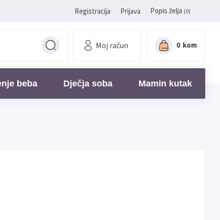
Popis želja
Registracija
Prijava
(0)
Moj račun
0
kom
enje beba
Dječja soba
Mamin kutak