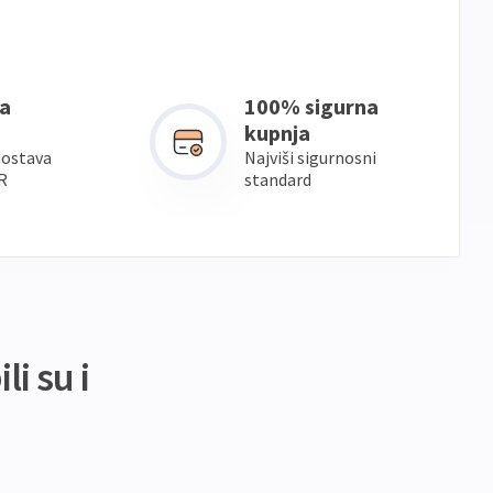
a
100% sigurna
kupnja
dostava
Najviši sigurnosni
R
standard
li su i