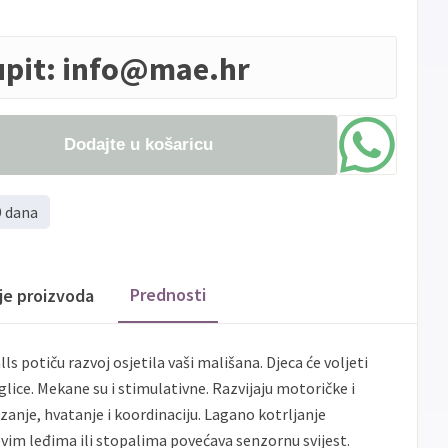
upit:
info@mae.hr
Dodajte u košaricu
9 dana
Prednosti
ije proizvoda
 potiču razvoj osjetila vaši mališana. Djeca će voljeti
lice. Mekane su i stimulativne. Razvijaju motoričke i
uzanje, hvatanje i koordinaciju. Lagano kotrljanje
ovim leđima ili stopalima povećava senzornu svijest.