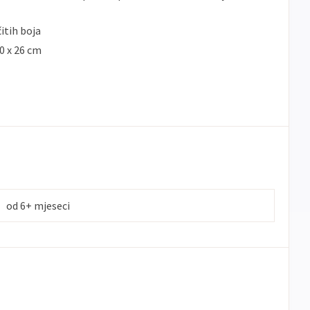
čitih boja
0 x 26 cm
od 6+ mjeseci