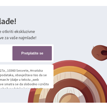
lađe!
e otkriti ekskluzivne
ve za vaše najmlađe!
Pretplatite se
 27a , 10360 Sesvete, Hrvatska
h podataka, obavještava Vas da se
mae.hr (dalje u tekstu „web
ave smatra se da slobodno i izričito
 osobnih podataka koje ustupate
ljnje komunikacije na Vaš upit
m davanju podataka te ovu Izjavu
voje osobne podatke u jednu od
anicama. BRO'N BRO d.o.o. će s