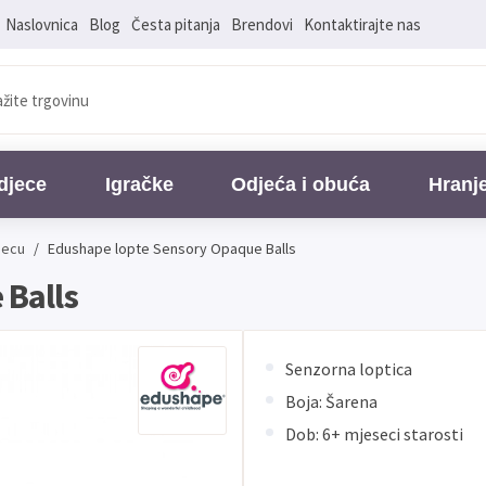
Naslovnica
Blog
Česta pitanja
Brendovi
Kontaktirajte nas
djece
Igračke
Odjeća i obuća
Hranj
jecu
/
Edushape lopte Sensory Opaque Balls
 Balls
Senzorna loptica
Boja: Šarena
Dob: 6+ mjeseci starosti