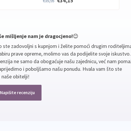
€34,15
€35,95
še mišljenje nam je dragocjeno!
😊
 ste zadovoljni s kupnjom i želite pomoći drugim roditeljim
biru prave opreme, molimo vas da podijelite svoje iskustvo
cenzija ne samo da obogaćuje našu zajednicu, već nam poma
aprijedimo i poboljšamo našu ponudu. Hvala vam što ste
 naše obitelji!
Napišite recenziju