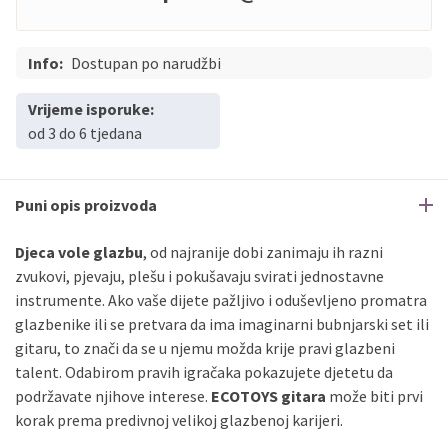
Info:
Dostupan po narudžbi
Vrijeme isporuke:
od 3 do 6 tjedana
Puni opis proizvoda
Djeca vole glazbu
, od najranije dobi zanimaju ih razni
zvukovi, pjevaju, plešu i pokušavaju svirati jednostavne
instrumente. Ako vaše dijete pažljivo i oduševljeno promatra
glazbenike ili se pretvara da ima imaginarni bubnjarski set ili
gitaru, to znači da se u njemu možda krije pravi glazbeni
talent. Odabirom pravih igračaka pokazujete djetetu da
podržavate njihove interese.
ECOTOYS gitara
može biti prvi
korak prema predivnoj velikoj glazbenoj karijeri.