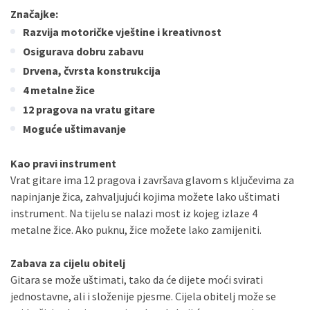
Značajke:
Razvija motoričke vještine i kreativnost
Osigurava dobru zabavu
Drvena, čvrsta konstrukcija
4 metalne žice
12 pragova na vratu gitare
Moguće uštimavanje
Kao pravi instrument
Vrat gitare ima 12 pragova i završava glavom s ključevima za
napinjanje žica, zahvaljujući kojima možete lako uštimati
instrument. Na tijelu se nalazi most iz kojeg izlaze 4
metalne žice. Ako puknu, žice možete lako zamijeniti.
Zabava za cijelu obitelj
Gitara se može uštimati, tako da će dijete moći svirati
jednostavne, ali i složenije pjesme. Cijela obitelj može se