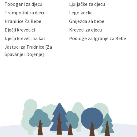
Vaših osobnih podataka te omogućava pristup i
Tobogani za djecu
Ljuljačke za djecu
priopćavanje osobnih podataka samo onim svojim
zaposlenicima kojima su isti potrebni radi provedbe
Trampolini za djecu
Lego kocke
njihovih poslovnih aktivnosti, a trećim osobama samo u
Hranilice Za Bebe
Gnijezda za bebe
slučajevima koji su dozvoljeni zakonima. Napominjemo
da možete u svako doba, u potpunosti ili djelomice,
Dječji krevetići
Kreveti za djecu
bez naknade i objašnjenja odustati od dane privole i
Dječji kreveti na kat
Podloge za Igranje za Bebe
zatražiti prestanak aktivnosti obrade Vaših osobnih
Jastuci za Trudnice [Za
podataka. Opoziv privole možete podnijeti poštom na
gore navedenu adresu ili e-mailom na adresu:
Spavanje i Dojenje]