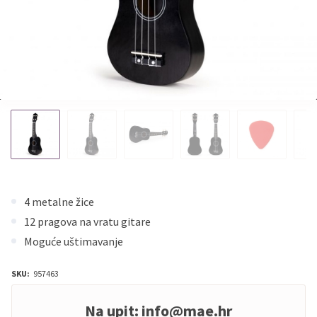
4 metalne žice
12 pragova na vratu gitare
Moguće uštimavanje
SKU:
957463
Na upit:
info@mae.hr