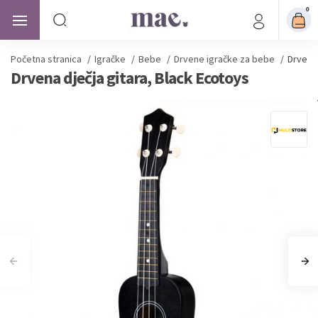
0
Početna stranica
/
Igračke
/
Bebe
/
Drvene igračke za bebe
/
Drvena 
Drvena dječja gitara, Black Ecotoys