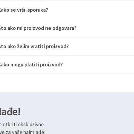
Kako se vrši isporuka?
Što ako mi proizvod ne odgovara?
Što ako želim vratiti proizvod?
Kako mogu platiti proizvod?
lađe!
e otkriti ekskluzivne
ve za vaše najmlađe!