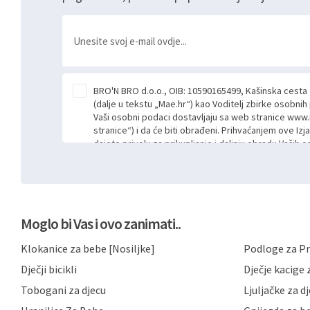
BRO'N BRO d.o.o., OIB: 10590165499, Kašinska cesta
(dalje u tekstu „Mae.hr“) kao Voditelj zbirke osobni
Vaši osobni podaci dostavljaju sa web stranice www.
stranice“) i da će biti obrađeni. Prihvaćanjem ove Izj
dajete privolu za prikupljanje i daljnju obradu Vaših
Mae.hr putem ovih web stranica u svrhu odgovora i da
poslan kroz kontakt obrazac. Radi se o dobrovoljno
niste dužni prihvatiti odnosno niste dužni unositi s
prijavnih formi/obrazaca dostupnih na ovim web str
Vašim osobnim podacima postupati sukladno Općoj ur
Moglo bi Vas i ovo zanimati..
možete pročitati ovdje, sukladno Politici privatnosti 
ovdje i sukladno drugim primjenjivim propisima Repub
Klokanice za bebe [Nosiljke]
Podloge za Pr
primjenu odgovarajućih tehničkih i sigurnosnih mjer
neovlaštenog pristupa, zlouporabe, otkrivanja, gubitka
Dječji bicikli
Dječje kacige z
privatnost svojih korisnika i posjetitelja web stranic
podataka te omogućava pristup i priopćavanje osob
Tobogani za djecu
Ljuljačke za d
zaposlenicima kojima su isti potrebni radi provedbe n