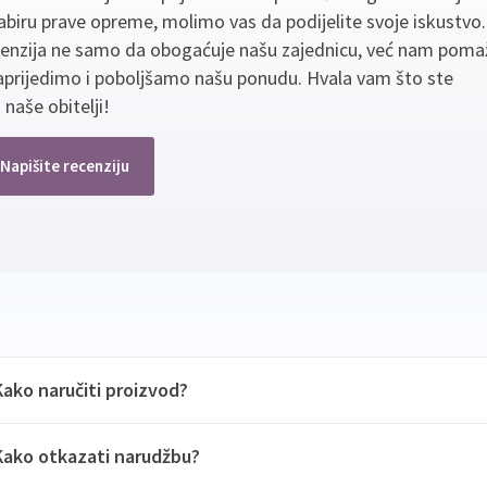
biru prave opreme, molimo vas da podijelite svoje iskustvo
cenzija ne samo da obogaćuje našu zajednicu, već nam poma
aprijedimo i poboljšamo našu ponudu. Hvala vam što ste
 naše obitelji!
Napišite recenziju
Kako naručiti proizvod?
Kako otkazati narudžbu?