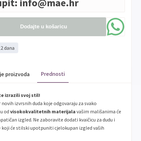
upit:
info@mae.hr
Dodajte u košaricu
12 dana
Prednosti
ije proizvoda
 izrazili svoj stil!
r novih izvrsnih duda koje odgovaraju za svako
su od
visokokvalitetnih materijala
vašim mališanima će
patičan izgled. Ne zaboravite dodati kvaičicu za dudu i
koji će stilski upotpuniti cjelokupan izgled vaših