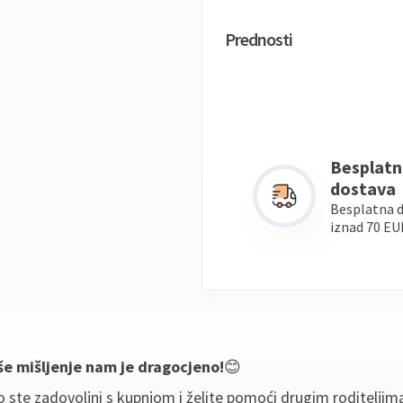
Prednosti
Besplatn
dostava
Besplatna 
iznad 70 EU
še mišljenje nam je dragocjeno!
😊
 ste zadovoljni s kupnjom i želite pomoći drugim roditeljim