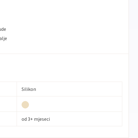
dude
alje
Silikon
od 3+ mjeseci