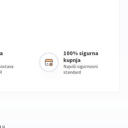
a
100% sigurna
kupnja
dostava
Najviši sigurnosni
R
standard
a u