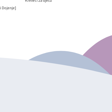
Kreveti za djecu
i Dojenje]