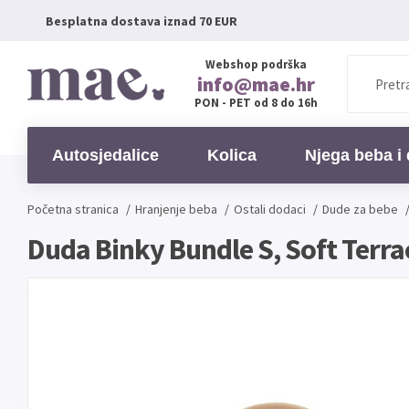
Besplatna dostava iznad 70 EUR
Webshop podrška
info@mae.hr
PON - PET od 8 do 16h
Autosjedalice
Kolica
Njega beba i 
Početna stranica
/
Hranjenje beba
/
Ostali dodaci
/
Dude za bebe
Duda Binky Bundle S, Soft Terrac