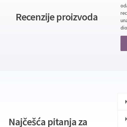
oda
re
Recenzije proizvoda
un
dio
Najčešća pitanja za