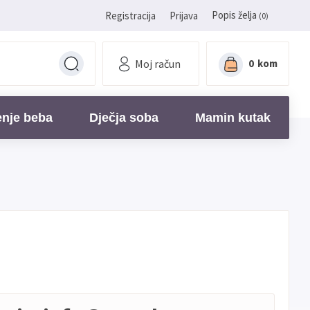
Popis želja
Registracija
Prijava
(0)
Moj račun
0
kom
enje beba
Dječja soba
Mamin kutak