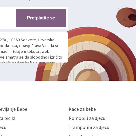
Pretplatite se
 27a , 10360 Sesvete, Hrvatska
h podataka, obavještava Vas da se
mae.hr (dalje u tekstu „web
ave smatra se da slobodno i izričito
 osobnih podataka koje ustupate
ljnje komunikacije na Vaš upit
m davanju podataka te ovu Izjavu
voje osobne podatke u jednu od
anicama. BRO'N BRO d.o.o. će s
edbi o zaštiti podataka koju
i kolačića koju možete pročitati
like Hrvatske, a uvijek uz
evijanje Bebe
Kade za bebe
a zaštite osobnih podataka od
 ili uništenja. Mae.hr štiti
a bicikl
Romobili za djecu
a, čuva povjerljivost Vaših osobnih
nih podataka samo onim svojim
jecu
Trampolini za djecu
jihovih poslovnih aktivnosti, a