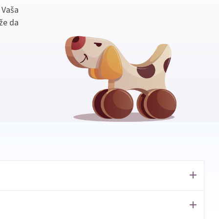
. Vaša
že da