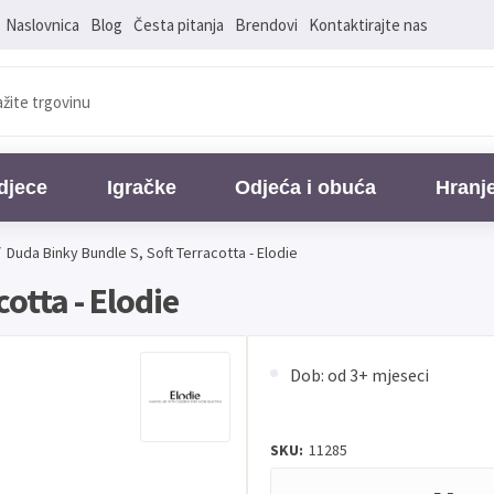
Naslovnica
Blog
Česta pitanja
Brendovi
Kontaktirajte nas
djece
Igračke
Odjeća i obuća
Hranj
/
Duda Binky Bundle S, Soft Terracotta - Elodie
otta - Elodie
Dob: od 3+ mjeseci
SKU:
11285