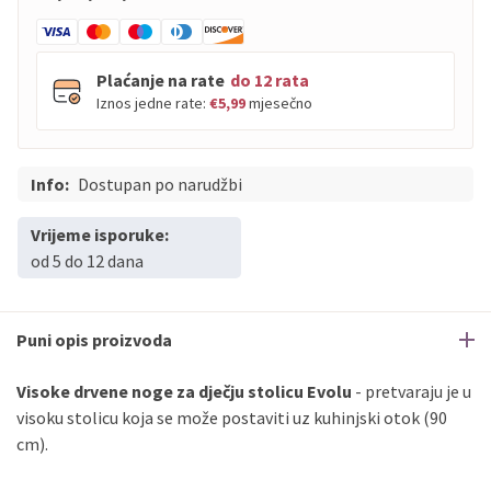
Plaćanje na rate
do 12 rata
Iznos jedne rate:
€5,99
mjesečno
Info:
PBZ
Dostupan po narudžbi
Visa
do
12
rata
PBZ
Visa Premium
do
12
rata
Vrijeme isporuke:
Erste
Diners
do
12
rata
od 5 do 12 dana
Erste
Maestro
do
12
rata
Erste
Master
do
12
rata
Erste
Visa
do
12
rata
Puni opis proizvoda
Visoke drvene noge za dječju stolicu Evolu
- pretvaraju je u
Sve banke
Visa
Jednokratno
visoku stolicu koja se može postaviti uz kuhinjski otok (90
Sve banke
Master
Jednokratno
cm).
Sve banke
Maestro
Jednokratno