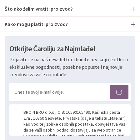
Što ako želim vratiti proizvod?
Kako mogu platiti proizvod?
Otkrijte Čaroliju za Najmlađe!
Prijavite se na naš newsletter i budite prvi koji će otkriti
ekskluzivne pogodnosti, posebne popuste i najnovije
trendove za vaše najmlađe!
BRO'N BRO d.o.o., OIB: 10590165499, Kašinska cesta
27a , 10360 Sesvete, Hrvatska (dalje u tekstu „Mae.hr“)
kao Voditelj zbirke osobnih podataka, obavještava Vas
da se Vaši osobni podaci dostavljaju sa web stranice
www.mae.hr (dalje u tekstu „web stranice“) i da će biti