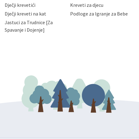
da možete u svako doba, u potpunosti ili djelomice,
Dječji krevetići
Kreveti za djecu
bez naknade i objašnjenja odustati od dane privole i
Dječji kreveti na kat
Podloge za Igranje za Bebe
zatražiti prestanak aktivnosti obrade Vaših osobnih
Jastuci za Trudnice [Za
podataka. Opoziv privole možete podnijeti poštom na
gore navedenu adresu ili e-mailom na adresu:
Spavanje i Dojenje]