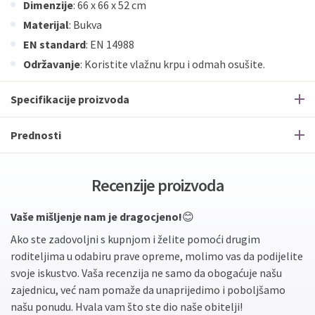
ECC
Discover
Jednokratno
Dimenzije
: 66 x 66 x 52 cm
Materijal
: Bukva
EN standard
: EN 14988
Održavanje
: Koristite vlažnu krpu i odmah osušite.
Specifikacije proizvoda
Prednosti
Recenzije proizvoda
Vaše mišljenje nam je dragocjeno!
😊
Ako ste zadovoljni s kupnjom i želite pomoći drugim
roditeljima u odabiru prave opreme, molimo vas da podijelite
svoje iskustvo. Vaša recenzija ne samo da obogaćuje našu
zajednicu, već nam pomaže da unaprijedimo i poboljšamo
našu ponudu. Hvala vam što ste dio naše obitelji!