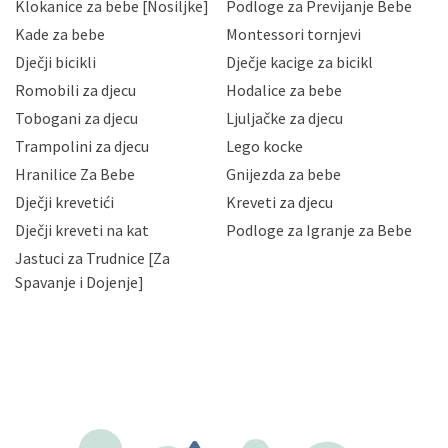
Klokanice za bebe [Nosiljke]
Podloge za Previjanje Bebe
Hrvatske, a uvijek uz primjenu odgovarajućih tehničkih i
sigurnosnih mjera zaštite osobnih podataka od
Kade za bebe
Montessori tornjevi
neovlaštenog pristupa, zlouporabe, otkrivanja,
Dječji bicikli
Dječje kacige za bicikl
gubitka ili uništenja. Mae.hr štiti privatnost svojih
korisnika i posjetitelja web stranica, čuva povjerljivost
Romobili za djecu
Hodalice za bebe
Vaših osobnih podataka te omogućava pristup i
Tobogani za djecu
Ljuljačke za djecu
priopćavanje osobnih podataka samo onim svojim
zaposlenicima kojima su isti potrebni radi provedbe
Trampolini za djecu
Lego kocke
njihovih poslovnih aktivnosti, a trećim osobama samo u
Hranilice Za Bebe
Gnijezda za bebe
slučajevima koji su dozvoljeni zakonima. Napominjemo
da možete u svako doba, u potpunosti ili djelomice,
Dječji krevetići
Kreveti za djecu
bez naknade i objašnjenja odustati od dane privole i
Dječji kreveti na kat
Podloge za Igranje za Bebe
zatražiti prestanak aktivnosti obrade Vaših osobnih
Jastuci za Trudnice [Za
podataka. Opoziv privole možete podnijeti poštom na
gore navedenu adresu ili e-mailom na adresu:
Spavanje i Dojenje]