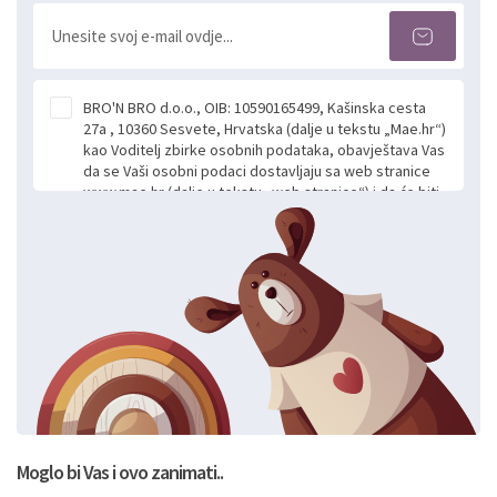
BRO'N BRO d.o.o., OIB: 10590165499, Kašinska cesta
27a , 10360 Sesvete, Hrvatska (dalje u tekstu „Mae.hr“)
kao Voditelj zbirke osobnih podataka, obavještava Vas
da se Vaši osobni podaci dostavljaju sa web stranice
www.mae.hr (dalje u tekstu „web stranice“) i da će biti
obrađeni. Prihvaćanjem ove Izjave smatra se da
slobodno i izričito dajete privolu za prikupljanje i daljnju
obradu Vaših osobnih podataka koje ustupate Mae.hr
putem ovih web stranica u svrhu odgovora i daljnje
komunikacije na Vaš upit poslan kroz kontakt obrazac.
Radi se o dobrovoljnom davanju podataka te ovu
Izjavu niste dužni prihvatiti odnosno niste dužni unositi
svoje osobne podatke u jednu od prijavnih
formi/obrazaca dostupnih na ovim web stranicama.
BRO'N BRO d.o.o. će s Vašim osobnim podacima
postupati sukladno Općoj uredbi o zaštiti podataka
koju možete pročitati ovdje, sukladno Politici
privatnosti i kolačića koju možete pročitati ovdje i
Moglo bi Vas i ovo zanimati..
sukladno drugim primjenjivim propisima Republike