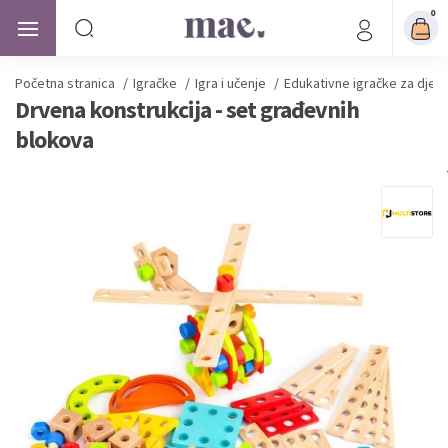
0
Početna stranica
/
Igračke
/
Igra i učenje
/
Edukativne igračke za djec
Drvena konstrukcija - set građevnih
blokova