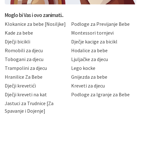
postupati sukladno Općoj uredbi o zaštiti podataka
koju možete pročitati ovdje, sukladno Politici
privatnosti i kolačića koju možete pročitati ovdje i
Moglo bi Vas i ovo zanimati..
sukladno drugim primjenjivim propisima Republike
Klokanice za bebe [Nosiljke]
Podloge za Previjanje Bebe
Hrvatske, a uvijek uz primjenu odgovarajućih tehničkih i
sigurnosnih mjera zaštite osobnih podataka od
Kade za bebe
Montessori tornjevi
neovlaštenog pristupa, zlouporabe, otkrivanja,
Dječji bicikli
Dječje kacige za bicikl
gubitka ili uništenja. Mae.hr štiti privatnost svojih
korisnika i posjetitelja web stranica, čuva povjerljivost
Romobili za djecu
Hodalice za bebe
Vaših osobnih podataka te omogućava pristup i
Tobogani za djecu
Ljuljačke za djecu
priopćavanje osobnih podataka samo onim svojim
zaposlenicima kojima su isti potrebni radi provedbe
Trampolini za djecu
Lego kocke
njihovih poslovnih aktivnosti, a trećim osobama samo u
Hranilice Za Bebe
Gnijezda za bebe
slučajevima koji su dozvoljeni zakonima. Napominjemo
da možete u svako doba, u potpunosti ili djelomice,
Dječji krevetići
Kreveti za djecu
bez naknade i objašnjenja odustati od dane privole i
Dječji kreveti na kat
Podloge za Igranje za Bebe
zatražiti prestanak aktivnosti obrade Vaših osobnih
Jastuci za Trudnice [Za
podataka. Opoziv privole možete podnijeti poštom na
gore navedenu adresu ili e-mailom na adresu:
Spavanje i Dojenje]