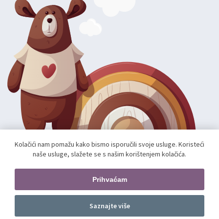
Kolačići nam pomažu kako bismo isporučili svoje usluge. Koristeći
naše usluge, slažete se s našim korištenjem kolačića.
Autorska prava; 2026 mae.hr. Sva prava pridržana.
Web shop izradio:
unamente.agency
Prihvaćam
Pratite nas
Saznajte više
Prednarudžba
kom