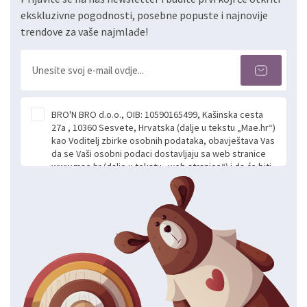
ekskluzivne pogodnosti, posebne popuste i najnovije
trendove za vaše najmlađe!
BRO'N BRO d.o.o., OIB: 10590165499, Kašinska cesta
27a , 10360 Sesvete, Hrvatska (dalje u tekstu „Mae.hr“)
kao Voditelj zbirke osobnih podataka, obavještava Vas
da se Vaši osobni podaci dostavljaju sa web stranice
www.mae.hr (dalje u tekstu „web stranice“) i da će biti
obrađeni. Prihvaćanjem ove Izjave smatra se da
slobodno i izričito dajete privolu za prikupljanje i daljnju
obradu Vaših osobnih podataka koje ustupate Mae.hr
putem ovih web stranica u svrhu odgovora i daljnje
komunikacije na Vaš upit poslan kroz kontakt obrazac.
Radi se o dobrovoljnom davanju podataka te ovu
Izjavu niste dužni prihvatiti odnosno niste dužni unositi
svoje osobne podatke u jednu od prijavnih
formi/obrazaca dostupnih na ovim web stranicama.
BRO'N BRO d.o.o. će s Vašim osobnim podacima