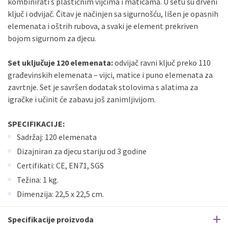
kombinirati s plastičnim vijcima i maticama. U setu su drveni
ključ i odvijač. Čitav je načinjen sa sigurnošću, lišen je opasnih
elemenata i oštrih rubova, a svaki je element prekriven
bojom sigurnom za djecu.
Set uključuje 120 elemenata:
odvijač ravni ključ preko 110
građevinskih elemenata – vijci, matice i puno elemenata za
zavrtnje. Set je savršen dodatak stolovima s alatima za
igračke i učinit će zabavu još zanimljivijom.
SPECIFIKACIJE:
Sadržaj: 120 elemenata
Dizajniran za djecu stariju od 3 godine
Certifikati: CE, EN71, SGS
Težina: 1 kg.
Dimenzija: 22,5 x 22,5 cm.
Specifikacije proizvoda