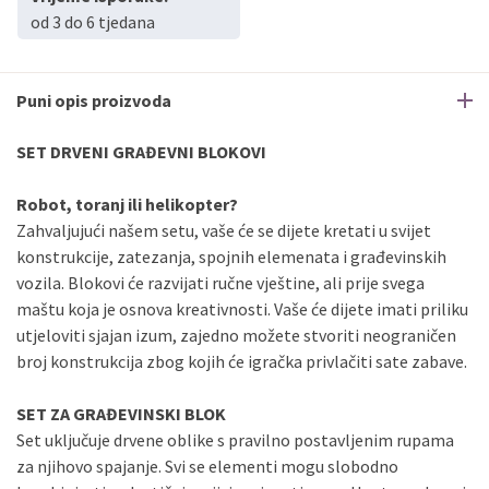
od 3 do 6 tjedana
Puni opis proizvoda
SET DRVENI GRAĐEVNI BLOKOVI
Robot, toranj ili helikopter?
Zahvaljujući našem setu, vaše će se dijete kretati u svijet
konstrukcije, zatezanja, spojnih elemenata i građevinskih
vozila. Blokovi će razvijati ručne vještine, ali prije svega
maštu koja je osnova kreativnosti. Vaše će dijete imati priliku
utjeloviti sjajan izum, zajedno možete stvoriti neograničen
broj konstrukcija zbog kojih će igračka privlačiti sate zabave.
SET ZA GRAĐEVINSKI BLOK
Set uključuje drvene oblike s pravilno postavljenim rupama
za njihovo spajanje. Svi se elementi mogu slobodno