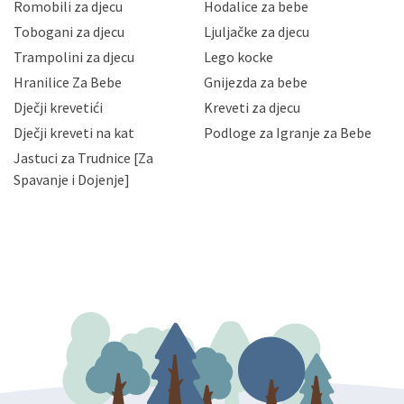
korisnika i posjetitelja web stranica, čuva povjerljivost
Romobili za djecu
Hodalice za bebe
Vaših osobnih podataka te omogućava pristup i
Tobogani za djecu
Ljuljačke za djecu
priopćavanje osobnih podataka samo onim svojim
zaposlenicima kojima su isti potrebni radi provedbe
Trampolini za djecu
Lego kocke
njihovih poslovnih aktivnosti, a trećim osobama samo u
Hranilice Za Bebe
Gnijezda za bebe
slučajevima koji su dozvoljeni zakonima. Napominjemo
da možete u svako doba, u potpunosti ili djelomice,
Dječji krevetići
Kreveti za djecu
bez naknade i objašnjenja odustati od dane privole i
Dječji kreveti na kat
Podloge za Igranje za Bebe
zatražiti prestanak aktivnosti obrade Vaših osobnih
Jastuci za Trudnice [Za
podataka. Opoziv privole možete podnijeti poštom na
gore navedenu adresu ili e-mailom na adresu:
Spavanje i Dojenje]