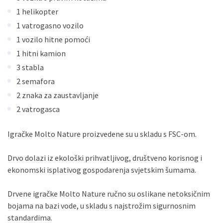
Sve banke
Maestro
Jednokratno
1 helikopter
ECC
Discover
Jednokratno
1 vatrogasno vozilo
1 vozilo hitne pomoći
1 hitni kamion
3 stabla
2 semafora
2 znaka za zaustavljanje
2 vatrogasca
Igračke Molto Nature proizvedene su u skladu s FSC-om.
Drvo dolazi iz ekološki prihvatljivog, društveno korisnog i
ekonomski isplativog gospodarenja svjetskim šumama.
Drvene igračke Molto Nature ručno su oslikane netoksičnim
bojama na bazi vode, u skladu s najstrožim sigurnosnim
standardima.