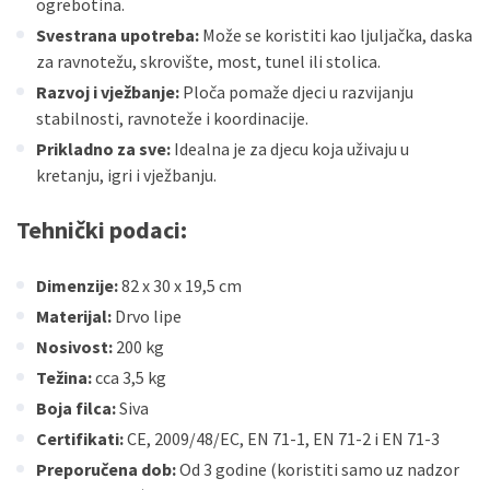
ogrebotina.
Svestrana upotreba:
Može se koristiti kao ljuljačka, daska
za ravnotežu, skrovište, most, tunel ili stolica.
Razvoj i vježbanje:
Ploča pomaže djeci u razvijanju
stabilnosti, ravnoteže i koordinacije.
Prikladno za sve:
Idealna je za djecu koja uživaju u
kretanju, igri i vježbanju.
Tehnički podaci:
Dimenzije:
82 x 30 x 19,5 cm
Materijal:
Drvo lipe
Nosivost:
200 kg
Težina:
cca 3,5 kg
Boja filca:
Siva
Certifikati:
CE, 2009/48/EC, EN 71-1, EN 71-2 i EN 71-3
Preporučena dob:
Od 3 godine (koristiti samo uz nadzor