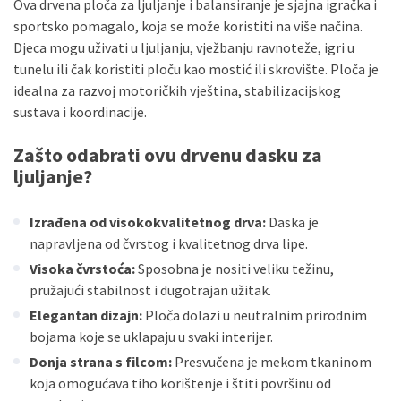
Ova drvena ploča za ljuljanje i balansiranje je sjajna igračka i
sportsko pomagalo, koja se može koristiti na više načina.
Djeca mogu uživati u ljuljanju, vježbanju ravnoteže, igri u
tunelu ili čak koristiti ploču kao mostić ili skrovište. Ploča je
idealna za razvoj motoričkih vještina, stabilizacijskog
sustava i koordinacije.
Zašto odabrati ovu drvenu dasku za
ljuljanje?
Izrađena od visokokvalitetnog drva:
Daska je
napravljena od čvrstog i kvalitetnog drva lipe.
Visoka čvrstoća:
Sposobna je nositi veliku težinu,
pružajući stabilnost i dugotrajan užitak.
Elegantan dizajn:
Ploča dolazi u neutralnim prirodnim
bojama koje se uklapaju u svaki interijer.
Donja strana s filcom:
Presvučena je mekom tkaninom
koja omogućava tiho korištenje i štiti površinu od