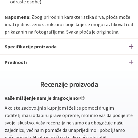
odrasle osobe)
Napomena:
Zbog prirodnih karakteristika drva, ploča može
imati jedinstvenu strukturu i boje koje se mogu razlikovati od
prikazanih na fotografijama. Svaka ploča je originalna.
Specifikacije proizvoda
Prednosti
Recenzije proizvoda
Vaše mišljenje nam je dragocjeno!
😊
Ako ste zadovoljni s kupnjom i želite pomoći drugim
roditeljima u odabiru prave opreme, molimo vas da podijelite
svoje iskustvo. Vaša recenzija ne samo da obogaćuje našu
zajednicu, već nam pomaže da unaprijedimo i poboljšamo
našu ponudu. Hvala vam što ste dio naše obitelji!