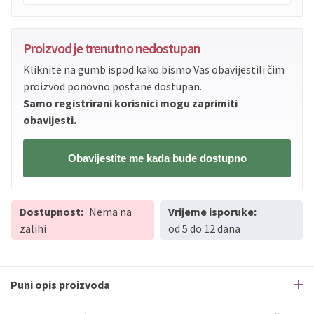
PBZ
Visa
do
12
rata
Proizvod je trenutno nedostupan
PBZ
Visa Premium
do
12
rata
Kliknite na gumb ispod kako bismo Vas obavijestili čim
Erste
Diners
do
12
rata
proizvod ponovno postane dostupan.
Erste
Maestro
do
12
rata
Samo registrirani korisnici mogu zaprimiti
Erste
Master
do
12
rata
obavijesti.
Erste
Visa
do
12
rata
Obavijestite me kada bude dostupno
Sve banke
Visa
Jednokratno
Sve banke
Master
Jednokratno
Dostupnost:
Nema na
Vrijeme isporuke:
Sve banke
Maestro
Jednokratno
zalihi
od 5 do 12 dana
ECC
Discover
Jednokratno
Puni opis proizvoda