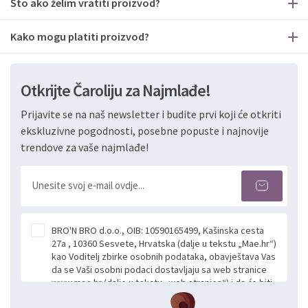
Što ako želim vratiti proizvod?
Kako mogu platiti proizvod?
Otkrijte Čaroliju za Najmlađe!
Prijavite se na naš newsletter i budite prvi koji će otkriti
ekskluzivne pogodnosti, posebne popuste i najnovije
trendove za vaše najmlađe!
BRO'N BRO d.o.o., OIB: 10590165499, Kašinska cesta
27a , 10360 Sesvete, Hrvatska (dalje u tekstu „Mae.hr“)
kao Voditelj zbirke osobnih podataka, obavještava Vas
da se Vaši osobni podaci dostavljaju sa web stranice
www.mae.hr (dalje u tekstu „web stranice“) i da će biti
obrađeni. Prihvaćanjem ove Izjave smatra se da