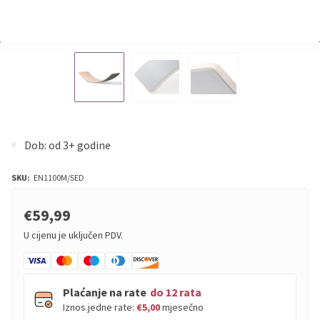
Dob: od 3+ godine
SKU:
EN1100M/SED
€59,99
U cijenu je uključen PDV.
Plaćanje na rate
do 12 rata
Iznos jedne rate:
€5,00
mjesečno