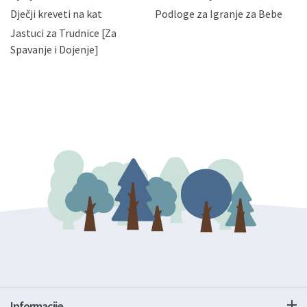
bez naknade i objašnjenja odustati od dane privole i
Dječji kreveti na kat
Podloge za Igranje za Bebe
zatražiti prestanak aktivnosti obrade Vaših osobnih
Jastuci za Trudnice [Za
podataka. Opoziv privole možete podnijeti poštom na
gore navedenu adresu ili e-mailom na adresu:
Spavanje i Dojenje]
Informacije