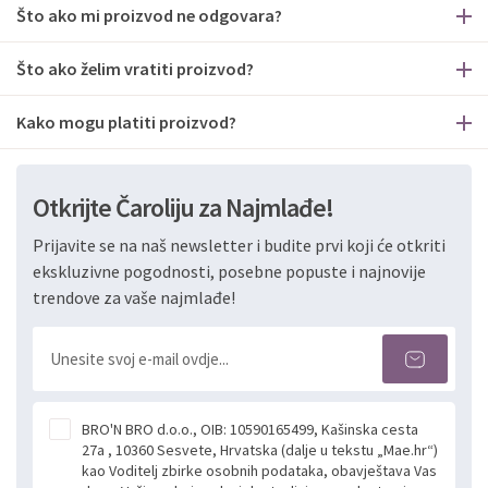
Što ako mi proizvod ne odgovara?
Što ako želim vratiti proizvod?
Kako mogu platiti proizvod?
Otkrijte Čaroliju za Najmlađe!
Prijavite se na naš newsletter i budite prvi koji će otkriti
ekskluzivne pogodnosti, posebne popuste i najnovije
trendove za vaše najmlađe!
BRO'N BRO d.o.o., OIB: 10590165499, Kašinska cesta
27a , 10360 Sesvete, Hrvatska (dalje u tekstu „Mae.hr“)
kao Voditelj zbirke osobnih podataka, obavještava Vas