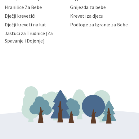
njihovih poslovnih aktivnosti, a trećim osobama samo u
Hranilice Za Bebe
Gnijezda za bebe
slučajevima koji su dozvoljeni zakonima. Napominjemo
da možete u svako doba, u potpunosti ili djelomice,
Dječji krevetići
Kreveti za djecu
bez naknade i objašnjenja odustati od dane privole i
Dječji kreveti na kat
Podloge za Igranje za Bebe
zatražiti prestanak aktivnosti obrade Vaših osobnih
Jastuci za Trudnice [Za
podataka. Opoziv privole možete podnijeti poštom na
gore navedenu adresu ili e-mailom na adresu:
Spavanje i Dojenje]