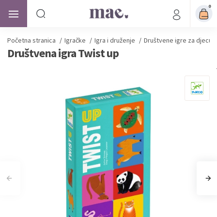
0
Početna stranica
/
Igračke
/
Igra i druženje
/
Društvene igre za djecu
Društvena igra Twist up