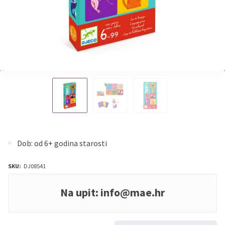
Dob: od 6+ godina starosti
SKU:
DJ08541
Na upit:
info@mae.hr