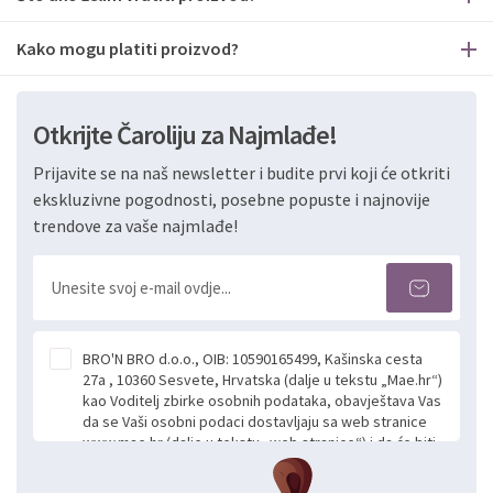
Kako mogu platiti proizvod?
Otkrijte Čaroliju za Najmlađe!
Prijavite se na naš newsletter i budite prvi koji će otkriti
ekskluzivne pogodnosti, posebne popuste i najnovije
trendove za vaše najmlađe!
BRO'N BRO d.o.o., OIB: 10590165499, Kašinska cesta
27a , 10360 Sesvete, Hrvatska (dalje u tekstu „Mae.hr“)
kao Voditelj zbirke osobnih podataka, obavještava Vas
da se Vaši osobni podaci dostavljaju sa web stranice
www.mae.hr (dalje u tekstu „web stranice“) i da će biti
obrađeni. Prihvaćanjem ove Izjave smatra se da
slobodno i izričito dajete privolu za prikupljanje i daljnju