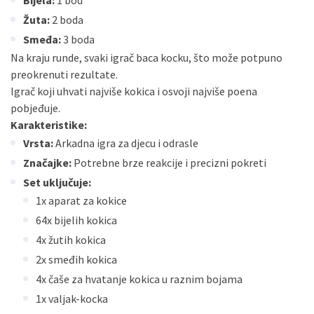
Bijela:
1 bod
Žuta:
2 boda
Smeđa:
3 boda
Na kraju runde, svaki igrač baca kocku, što može potpuno
preokrenuti rezultate.
Igrač koji uhvati najviše kokica i osvoji najviše poena
pobjeđuje.
Karakteristike:
Vrsta:
Arkadna igra za djecu i odrasle
Značajke:
Potrebne brze reakcije i precizni pokreti
Set uključuje:
1x aparat za kokice
64x bijelih kokica
4x žutih kokica
2x smeđih kokica
4x čaše za hvatanje kokica u raznim bojama
1x valjak-kocka