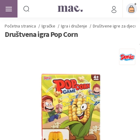
0
Početna stranica
/
Igračke
/
Igra i druženje
/
Društvene igre za djecu
Društvena igra Pop Corn