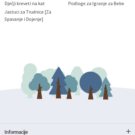
bez naknade i objašnjenja odustati od dane privole i
Dječji kreveti na kat
Podloge za Igranje za Bebe
zatražiti prestanak aktivnosti obrade Vaših osobnih
Jastuci za Trudnice [Za
podataka. Opoziv privole možete podnijeti poštom na
gore navedenu adresu ili e-mailom na adresu:
Spavanje i Dojenje]
Informacije