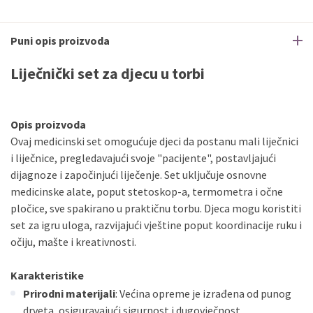
Puni opis proizvoda
Liječnički set za djecu u torbi
Opis proizvoda
Ovaj medicinski set omogućuje djeci da postanu mali liječnici
i liječnice, pregledavajući svoje "pacijente", postavljajući
dijagnoze i započinjući liječenje. Set uključuje osnovne
medicinske alate, poput stetoskop-a, termometra i očne
pločice, sve spakirano u praktičnu torbu. Djeca mogu koristiti
set za igru uloga, razvijajući vještine poput koordinacije ruku i
očiju, mašte i kreativnosti.
Karakteristike
Prirodni materijali
: Većina opreme je izrađena od punog
drveta, osiguravajući sigurnost i dugovječnost.