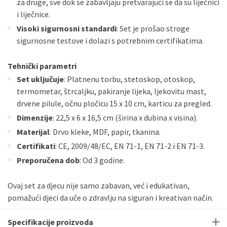
za druge, sve dok se zabavljaju pretvarajući se da su liječnici
i liječnice.
Visoki sigurnosni standardi
: Set je prošao stroge
sigurnosne testove i dolazi s potrebnim certifikatima.
Tehnički parametri
Set uključuje
: Platnenu torbu, stetoskop, otoskop,
termometar, štrcaljku, pakiranje lijeka, ljekovitu mast,
drvene pilule, očnu pločicu 15 x 10 cm, karticu za pregled.
Dimenzije
: 22,5 x 6 x 16,5 cm (širina x dubina x visina).
Materijal
: Drvo kleke, MDF, papir, tkanina.
Certifikati
: CE, 2009/48/EC, EN 71-1, EN 71-2 i EN 71-3.
Preporučena dob
: Od 3 godine.
Ovaj set za djecu nije samo zabavan, već i edukativan,
pomažući djeci da uče o zdravlju na siguran i kreativan način.
Specifikacije proizvoda