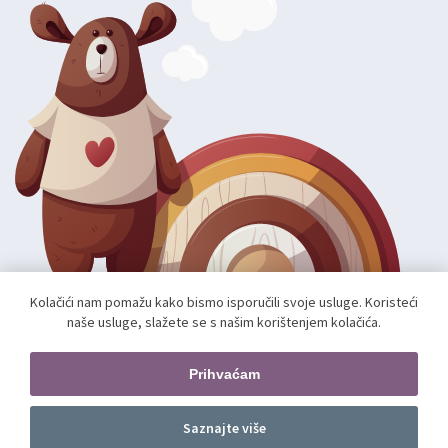
Kolačići nam pomažu kako bismo isporučili svoje usluge. Koristeći
naše usluge, slažete se s našim korištenjem kolačića.
Autorska prava; 2026 mae.hr. Sva prava pridržana.
Web shop izradio:
unamente.agency
Prihvaćam
Pratite nas
Saznajte više
Dodajte u košaricu
kom