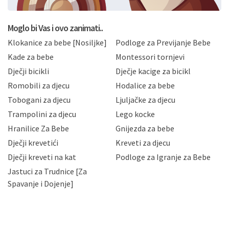
postupati sukladno Općoj uredbi o zaštiti podataka
koju možete pročitati ovdje, sukladno Politici
privatnosti i kolačića koju možete pročitati ovdje i
Moglo bi Vas i ovo zanimati..
sukladno drugim primjenjivim propisima Republike
Klokanice za bebe [Nosiljke]
Podloge za Previjanje Bebe
Hrvatske, a uvijek uz primjenu odgovarajućih tehničkih i
sigurnosnih mjera zaštite osobnih podataka od
Kade za bebe
Montessori tornjevi
neovlaštenog pristupa, zlouporabe, otkrivanja,
Dječji bicikli
Dječje kacige za bicikl
gubitka ili uništenja. Mae.hr štiti privatnost svojih
korisnika i posjetitelja web stranica, čuva povjerljivost
Romobili za djecu
Hodalice za bebe
Vaših osobnih podataka te omogućava pristup i
Tobogani za djecu
Ljuljačke za djecu
priopćavanje osobnih podataka samo onim svojim
zaposlenicima kojima su isti potrebni radi provedbe
Trampolini za djecu
Lego kocke
njihovih poslovnih aktivnosti, a trećim osobama samo u
Hranilice Za Bebe
Gnijezda za bebe
slučajevima koji su dozvoljeni zakonima. Napominjemo
da možete u svako doba, u potpunosti ili djelomice,
Dječji krevetići
Kreveti za djecu
bez naknade i objašnjenja odustati od dane privole i
Dječji kreveti na kat
Podloge za Igranje za Bebe
zatražiti prestanak aktivnosti obrade Vaših osobnih
Jastuci za Trudnice [Za
podataka. Opoziv privole možete podnijeti poštom na
gore navedenu adresu ili e-mailom na adresu:
Spavanje i Dojenje]