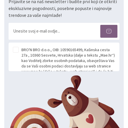
Prijavite se na naš newsletter i budite prvi koji će otkriti
ekskluzivne pogodnosti, posebne popuste i najnovije
trendove za vaše najmlađe!
BRO'N BRO d.o.o., OIB: 10590165499, Kašinska cesta
27a , 10360 Sesvete, Hrvatska (dalje u tekstu „Mae.hr“)
kao Voditelj zbirke osobnih podataka, obavještava Vas
da se Vaši osobni podaci dostavljaju sa web stranice
www.mae.hr (dalje u tekstu „web stranice“) i da će biti
obrađeni. Prihvaćanjem ove Izjave smatra se da
slobodno i izričito dajete privolu za prikupljanje i daljnju
obradu Vaših osobnih podataka koje ustupate Mae.hr
putem ovih web stranica u svrhu odgovora i daljnje
komunikacije na Vaš upit poslan kroz kontakt obrazac.
Radi se o dobrovoljnom davanju podataka te ovu
Izjavu niste dužni prihvatiti odnosno niste dužni unositi
svoje osobne podatke u jednu od prijavnih
formi/obrazaca dostupnih na ovim web stranicama.
BRO'N BRO d.o.o. će s Vašim osobnim podacima