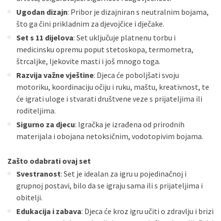
Ugodan dizajn
: Pribor je dizajniran s neutralnim bojama,
što ga čini prikladnim za djevojčice i dječake.
Set s 11 dijelova
: Set uključuje platnenu torbu i
medicinsku opremu poput stetoskopa, termometra,
štrcaljke, ljekovite masti i još mnogo toga.
Razvija važne vještine
: Djeca će poboljšati svoju
motoriku, koordinaciju očiju i ruku, maštu, kreativnost, te
će igrati uloge i stvarati društvene veze s prijateljima ili
roditeljima.
Sigurno za djecu
: Igračka je izrađena od prirodnih
materijala i obojana netoksičnim, vodotopivim bojama.
Zašto odabrati ovaj set
Svestranost
: Set je idealan za igru u pojedinačnoj i
grupnoj postavi, bilo da se igraju sama ili s prijateljima i
obitelji.
Edukacija i zabava
: Djeca će kroz igru učiti o zdravlju i brizi