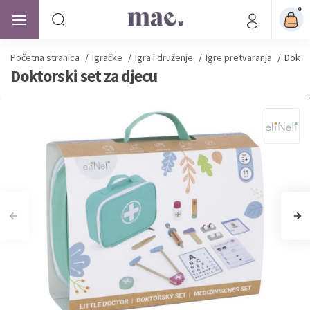
0
Početna stranica
/
Igračke
/
Igra i druženje
/
Igre pretvaranja
/
Doktor
Doktorski set za djecu