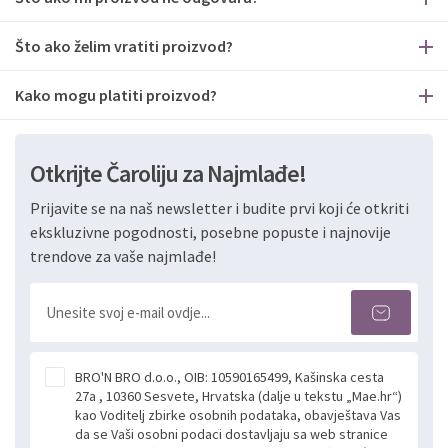
Što ako želim vratiti proizvod?
Kako mogu platiti proizvod?
Otkrijte Čaroliju za Najmlađe!
Prijavite se na naš newsletter i budite prvi koji će otkriti
ekskluzivne pogodnosti, posebne popuste i najnovije
trendove za vaše najmlađe!
BRO'N BRO d.o.o., OIB: 10590165499, Kašinska cesta
27a , 10360 Sesvete, Hrvatska (dalje u tekstu „Mae.hr“)
kao Voditelj zbirke osobnih podataka, obavještava Vas
da se Vaši osobni podaci dostavljaju sa web stranice