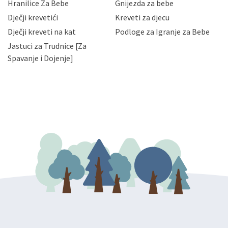
Hranilice Za Bebe
Gnijezda za bebe
slučajevima koji su dozvoljeni zakonima. Napominjemo
da možete u svako doba, u potpunosti ili djelomice,
Dječji krevetići
Kreveti za djecu
bez naknade i objašnjenja odustati od dane privole i
Dječji kreveti na kat
Podloge za Igranje za Bebe
zatražiti prestanak aktivnosti obrade Vaših osobnih
Jastuci za Trudnice [Za
podataka. Opoziv privole možete podnijeti poštom na
gore navedenu adresu ili e-mailom na adresu:
Spavanje i Dojenje]