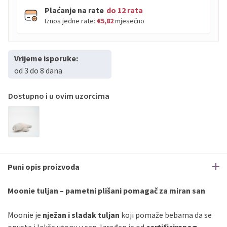
Plaćanje na rate
do 12 rata
Iznos jedne rate:
€5,82
mjesečno
Vrijeme isporuke:
PBZ
Visa
do
12
rata
od 3 do 8 dana
PBZ
Visa Premium
do
12
rata
Erste
Diners
do
12
rata
Dostupno i u ovim uzorcima
Erste
Maestro
do
12
rata
Erste
Master
do
12
rata
Erste
Visa
do
12
rata
Sve banke
Visa
Jednokratno
Puni opis proizvoda
Sve banke
Master
Jednokratno
Sve banke
Maestro
Jednokratno
Moonie tuljan – pametni plišani pomagač za miran san
ECC
Discover
Jednokratno
Moonie je
nježan i sladak tuljan
koji pomaže bebama da se