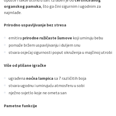
opuste i lakše utonu u san. Izrađen je od
certificiranog
organskog pamuka
, što ga čini sigurnim i ugodnim za
najmlađe.
Prirodno uspavljivanje bez stresa
emitira
prirodne ružičaste šumove
koji umiruju bebu
pomaže bržem uspavljivanju i duljem snu
stvara osjećaj sigurnosti poput okruženja u majčinoj utrobi
Više od plišane igračke
ugrađena
noćna lampica
sa 7 različitih boja
stvara ugodnu i umirujuću atmosferu u sobi
nježno svjetlo koje ne ometa san
Pametne funkcije