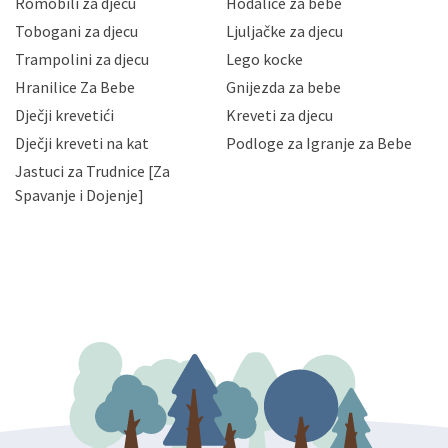
Romobili za djecu
Hodalice za bebe
Vaših osobnih podataka te omogućava pristup i
Tobogani za djecu
Ljuljačke za djecu
priopćavanje osobnih podataka samo onim svojim
zaposlenicima kojima su isti potrebni radi provedbe
Trampolini za djecu
Lego kocke
njihovih poslovnih aktivnosti, a trećim osobama samo u
Hranilice Za Bebe
Gnijezda za bebe
slučajevima koji su dozvoljeni zakonima. Napominjemo
da možete u svako doba, u potpunosti ili djelomice,
Dječji krevetići
Kreveti za djecu
bez naknade i objašnjenja odustati od dane privole i
Dječji kreveti na kat
Podloge za Igranje za Bebe
zatražiti prestanak aktivnosti obrade Vaših osobnih
Jastuci za Trudnice [Za
podataka. Opoziv privole možete podnijeti poštom na
gore navedenu adresu ili e-mailom na adresu:
Spavanje i Dojenje]