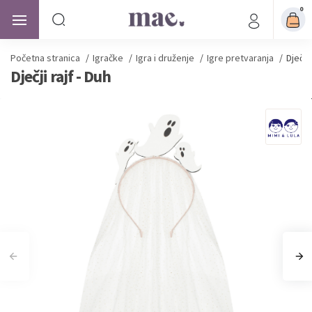
0
Početna stranica
/
Igračke
/
Igra i druženje
/
Igre pretvaranja
/
Dječji 
Dječji rajf - Duh