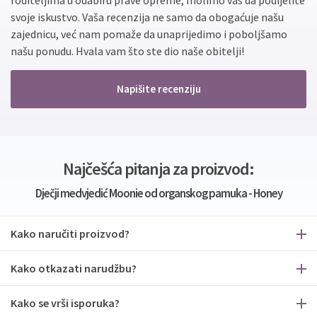
roditeljima u odabiru prave opreme, molimo vas da podijelite
svoje iskustvo. Vaša recenzija ne samo da obogaćuje našu
zajednicu, već nam pomaže da unaprijedimo i poboljšamo
našu ponudu. Hvala vam što ste dio naše obitelji!
Napišite recenziju
Najčešća pitanja za proizvod:
Dječji medvjedić Moonie od organskog pamuka - Honey
Kako naručiti proizvod?
Kako otkazati narudžbu?
Kako se vrši isporuka?