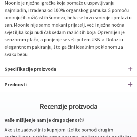
Sve banke
Maestro
Jednokratno
Moonie je nježna igračka koja pomaže u uspavljivanju
najmlađih, izrađena od 100% organskog pamuka. S pomoću
ECC
Discover
Jednokratno
umirujućih ružičastih šumova, beba se brzo smiruje i prelazi u
san. Moonie nije samo mekani prijatelj, već i nježna noćna
svjetiljka koja nudi čak sedam različitih boja. Opremljen je
senzorom plača, a punjenje se vrši putem USB-a. Dolazi u
elegantnom pakiranju, što ga čini idealnim poklonom za
svaku bebu.
Specifikacije proizvoda
Prednosti
Recenzije proizvoda
Vaše mišljenje nam je dragocjeno!
😊
Ako ste zadovoljni s kupnjom i želite pomoći drugim