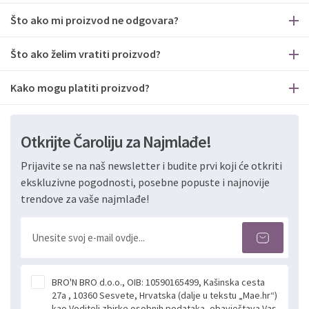
Što ako mi proizvod ne odgovara?
Što ako želim vratiti proizvod?
Kako mogu platiti proizvod?
Otkrijte Čaroliju za Najmlađe!
Prijavite se na naš newsletter i budite prvi koji će otkriti
ekskluzivne pogodnosti, posebne popuste i najnovije
trendove za vaše najmlađe!
BRO'N BRO d.o.o., OIB: 10590165499, Kašinska cesta
27a , 10360 Sesvete, Hrvatska (dalje u tekstu „Mae.hr“)
kao Voditelj zbirke osobnih podataka, obavještava Vas