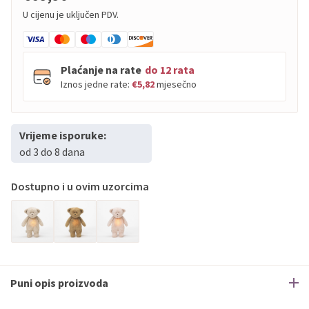
U cijenu je uključen PDV.
Plaćanje na rate
do 12 rata
Iznos jedne rate:
€5,82
mjesečno
Vrijeme isporuke:
PBZ
Visa
do
12
rata
od 3 do 8 dana
PBZ
Visa Premium
do
12
rata
Erste
Diners
do
12
rata
Dostupno i u ovim uzorcima
Erste
Maestro
do
12
rata
Erste
Master
do
12
rata
Erste
Visa
do
12
rata
Sve banke
Visa
Jednokratno
Puni opis proizvoda
Sve banke
Master
Jednokratno