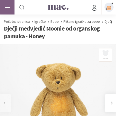
0
Početna stranica
/
Igračke
/
Bebe
/
Plišane igračke za bebe
/
Dječji
Dječji medvjedić Moonie od organskog
pamuka - Honey