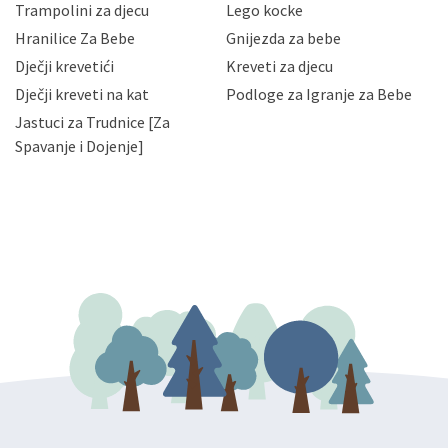
zaposlenicima kojima su isti potrebni radi provedbe
Trampolini za djecu
Lego kocke
njihovih poslovnih aktivnosti, a trećim osobama samo u
Hranilice Za Bebe
Gnijezda za bebe
slučajevima koji su dozvoljeni zakonima. Napominjemo
da možete u svako doba, u potpunosti ili djelomice,
Dječji krevetići
Kreveti za djecu
bez naknade i objašnjenja odustati od dane privole i
Dječji kreveti na kat
Podloge za Igranje za Bebe
zatražiti prestanak aktivnosti obrade Vaših osobnih
Jastuci za Trudnice [Za
podataka. Opoziv privole možete podnijeti poštom na
gore navedenu adresu ili e-mailom na adresu:
Spavanje i Dojenje]