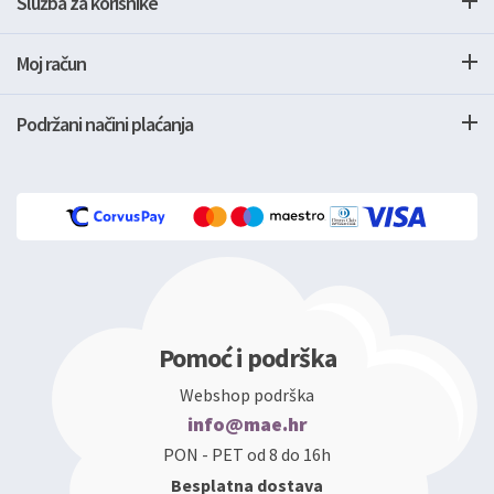
Služba za korisnike
Moj račun
Podržani načini plaćanja
Pomoć i podrška
Webshop podrška
info@mae.hr
PON - PET od 8 do 16h
Besplatna dostava