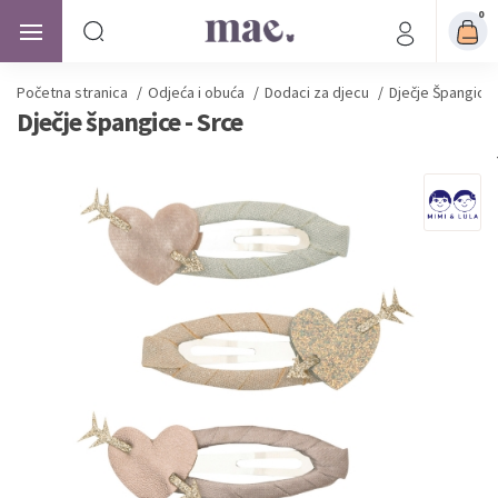
0
Početna stranica
/
Odjeća i obuća
/
Dodaci za djecu
/
Dječje Špangice
Dječje špangice - Srce