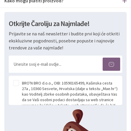
Kako mogu platiti proizvod?
Otkrijte Čaroliju za Najmlađe!
Prijavite se na naš newsletter i budite prvi koji će otkriti
ekskluzivne pogodnosti, posebne popuste i najnovije
trendove za vaše najmlađe!
BRO'N BRO d.o.o., OIB: 10590165499, Kašinska cesta
27a , 10360 Sesvete, Hrvatska (dalje u tekstu „Mae.hr“)
kao Voditelj zbirke osobnih podataka, obavještava Vas
da se Vaši osobni podaci dostavljaju sa web stranice
www.mae.hr (dalje u tekstu „web stranice“) i da će biti
obrađeni. Prihvaćanjem ove Izjave smatra se da
slobodno i izričito dajete privolu za prikupljanje i daljnju
obradu Vaših osobnih podataka koje ustupate Mae.hr
putem ovih web stranica u svrhu odgovora i daljnje