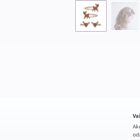
Va
Ako
oda