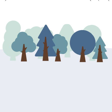
 Vaših osobnih podataka. Opoziv
dresu ili e-mailom na adresu: