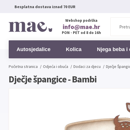
Besplatna dostava iznad 70 EUR
Webshop podrška
info@mae.hr
PON - PET od 8 do 16h
Autosjedalice
Kolica
Njega beba i 
Početna stranica
/
Odjeća i obuća
/
Dodaci za djecu
/
Dječje Špangi
Dječje špangice - Bambi