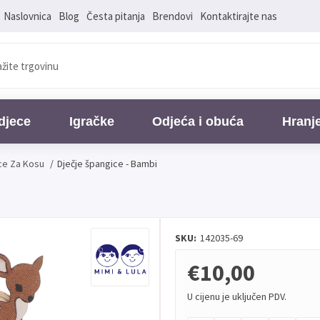
Naslovnica
Blog
Česta pitanja
Brendovi
Kontaktirajte nas
djece
Igračke
Odjeća i obuća
Hranj
ce Za Kosu
/
Dječje špangice - Bambi
SKU:
142035-69
€10,00
U cijenu je uključen PDV.