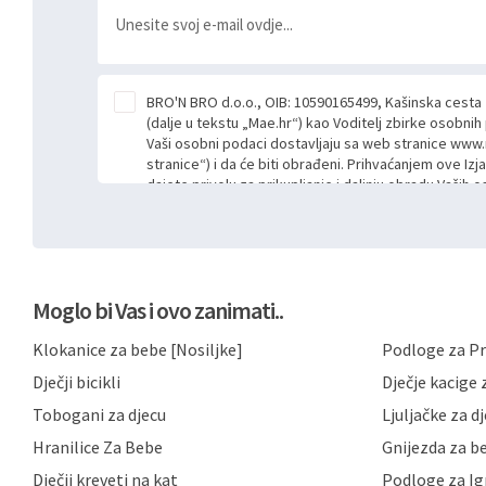
BRO'N BRO d.o.o., OIB: 10590165499, Kašinska cesta
(dalje u tekstu „Mae.hr“) kao Voditelj zbirke osobni
Vaši osobni podaci dostavljaju sa web stranice www.
stranice“) i da će biti obrađeni. Prihvaćanjem ove Izj
dajete privolu za prikupljanje i daljnju obradu Vaših
Mae.hr putem ovih web stranica u svrhu odgovora i da
poslan kroz kontakt obrazac. Radi se o dobrovoljno
niste dužni prihvatiti odnosno niste dužni unositi s
prijavnih formi/obrazaca dostupnih na ovim web str
Vašim osobnim podacima postupati sukladno Općoj ur
Moglo bi Vas i ovo zanimati..
možete pročitati ovdje, sukladno Politici privatnosti 
ovdje i sukladno drugim primjenjivim propisima Repub
Klokanice za bebe [Nosiljke]
Podloge za Pr
primjenu odgovarajućih tehničkih i sigurnosnih mjer
neovlaštenog pristupa, zlouporabe, otkrivanja, gubitka
Dječji bicikli
Dječje kacige z
privatnost svojih korisnika i posjetitelja web stranic
podataka te omogućava pristup i priopćavanje osob
Tobogani za djecu
Ljuljačke za d
zaposlenicima kojima su isti potrebni radi provedbe n
Hranilice Za Bebe
Gnijezda za b
trećim osobama samo u slučajevima koji su dozvolj
možete u svako doba, u potpunosti ili djelomice, be
Dječji kreveti na kat
Podloge za Ig