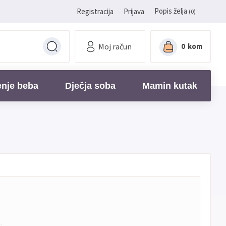
Popis želja
Registracija
Prijava
(0)
Moj račun
0
kom
enje beba
Dječja soba
Mamin kutak