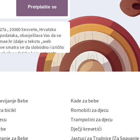
Pretplatite se
 27a , 10360 Sesvete, Hrvatska
h podataka, obavještava Vas da se
mae.hr (dalje u tekstu „web
ave smatra se da slobodno i izričito
 osobnih podataka koje ustupate
ljnje komunikacije na Vaš upit
m davanju podataka te ovu Izjavu
voje osobne podatke u jednu od
anicama. BRO'N BRO d.o.o. će s
edbi o zaštiti podataka koju
i kolačića koju možete pročitati
like Hrvatske, a uvijek uz
evijanje Bebe
Kade za bebe
a zaštite osobnih podataka od
 ili uništenja. Mae.hr štiti
a bicikl
Romobili za djecu
a, čuva povjerljivost Vaših osobnih
nih podataka samo onim svojim
jecu
Trampolini za djecu
jihovih poslovnih aktivnosti, a
ebe
Dječji krevetići
eni zakonima. Napominjemo da
z naknade i objašnjenja odustati od
ranje za Bebe
Jastuci za Trudnice [Za Spavanje 