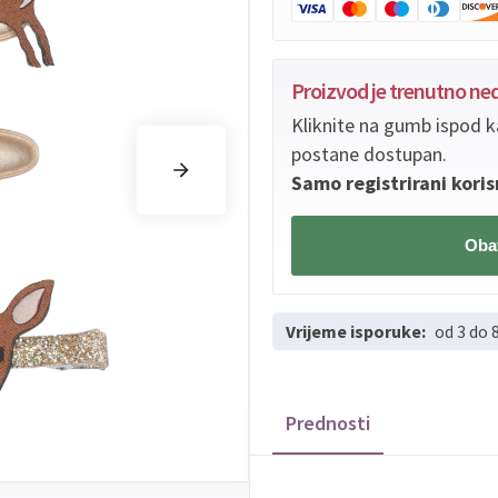
Proizvod je trenutno n
Kliknite na gumb ispod k
postane dostupan.
Samo registrirani koris
Obav
Vrijeme isporuke:
od 3 do 
Prednosti