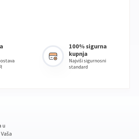
a
100% sigurna
kupnja
dostava
Najviši sigurnosni
R
standard
a u
. Vaša