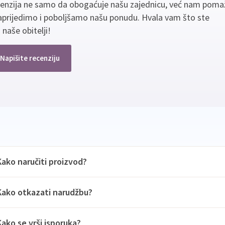
cenzija ne samo da obogaćuje našu zajednicu, već nam poma
aprijedimo i poboljšamo našu ponudu. Hvala vam što ste
 naše obitelji!
Napišite recenziju
Kako naručiti proizvod?
Kako otkazati narudžbu?
Kako se vrši isporuka?