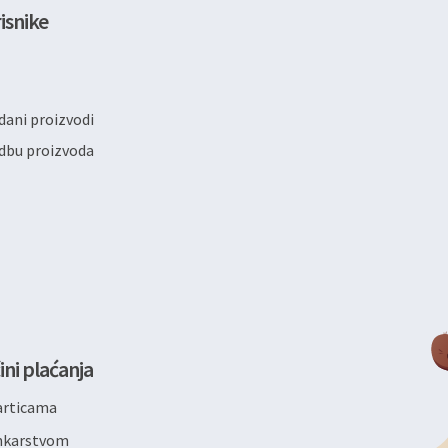
isnike
ani proizvodi
dbu proizvoda
ini plaćanja
articama
ankarstvom