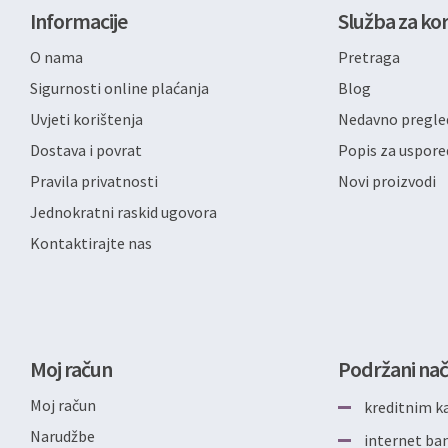
Informacije
Služba za kor
O nama
Pretraga
Sigurnosti online plaćanja
Blog
Uvjeti korištenja
Nedavno pregled
Dostava i povrat
Popis za uspore
Pravila privatnosti
Novi proizvodi
Jednokratni raskid ugovora
Kontaktirajte nas
Moj račun
Podržani nač
Moj račun
kreditnim k
Narudžbe
internet b