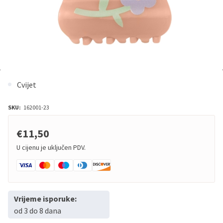
Cvijet
SKU:
162001-23
€11,50
U cijenu je uključen PDV.
Vrijeme isporuke:
od 3 do 8 dana