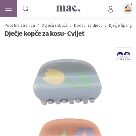
0
Početna stranica
/
Odjeća i obuća
/
Dodaci za djecu
/
Dječje Špangic
Dječje kopče za kosu- Cvijet