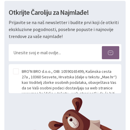
Otkrijte Čaroliju za Najmlađe!
Prijavite se na naš newsletter i budite prvi koji će otkriti
ekskluzivne pogodnosti, posebne popuste i najnovije
trendove za vaše najmlađe!
BRO'N BRO d.o.o., OIB: 10590165499, Kašinska cesta
27a , 10360 Sesvete, Hrvatska (dalje u tekstu „Mae.hr“)
kao Voditelj zbirke osobnih podataka, obavještava Vas
da se Vaši osobni podaci dostavljaju sa web stranice
www.mae.hr (dalje u tekstu „web stranice“) i da će biti
obrađeni. Prihvaćanjem ove Izjave smatra se da
slobodno i izričito dajete privolu za prikupljanje i daljnju
obradu Vaših osobnih podataka koje ustupate Mae.hr
putem ovih web stranica u svrhu odgovora i daljnje
komunikacije na Vaš upit poslan kroz kontakt obrazac.
Radi se o dobrovoljnom davanju podataka te ovu