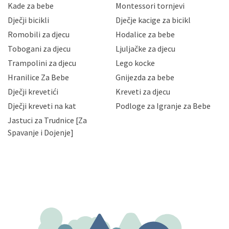
sigurnosnih mjera zaštite osobnih podataka od
Kade za bebe
Montessori tornjevi
neovlaštenog pristupa, zlouporabe, otkrivanja,
Dječji bicikli
Dječje kacige za bicikl
gubitka ili uništenja. Mae.hr štiti privatnost svojih
korisnika i posjetitelja web stranica, čuva povjerljivost
Romobili za djecu
Hodalice za bebe
Vaših osobnih podataka te omogućava pristup i
Tobogani za djecu
Ljuljačke za djecu
priopćavanje osobnih podataka samo onim svojim
zaposlenicima kojima su isti potrebni radi provedbe
Trampolini za djecu
Lego kocke
njihovih poslovnih aktivnosti, a trećim osobama samo u
Hranilice Za Bebe
Gnijezda za bebe
slučajevima koji su dozvoljeni zakonima. Napominjemo
da možete u svako doba, u potpunosti ili djelomice,
Dječji krevetići
Kreveti za djecu
bez naknade i objašnjenja odustati od dane privole i
Dječji kreveti na kat
Podloge za Igranje za Bebe
zatražiti prestanak aktivnosti obrade Vaših osobnih
Jastuci za Trudnice [Za
podataka. Opoziv privole možete podnijeti poštom na
gore navedenu adresu ili e-mailom na adresu:
Spavanje i Dojenje]