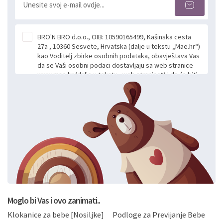
BRO'N BRO d.o.o., OIB: 10590165499, Kašinska cesta
27a , 10360 Sesvete, Hrvatska (dalje u tekstu „Mae.hr“)
kao Voditelj zbirke osobnih podataka, obavještava Vas
da se Vaši osobni podaci dostavljaju sa web stranice
www.mae.hr (dalje u tekstu „web stranice“) i da će biti
obrađeni. Prihvaćanjem ove Izjave smatra se da
slobodno i izričito dajete privolu za prikupljanje i daljnju
obradu Vaših osobnih podataka koje ustupate Mae.hr
putem ovih web stranica u svrhu odgovora i daljnje
komunikacije na Vaš upit poslan kroz kontakt obrazac.
Radi se o dobrovoljnom davanju podataka te ovu
Izjavu niste dužni prihvatiti odnosno niste dužni unositi
svoje osobne podatke u jednu od prijavnih
formi/obrazaca dostupnih na ovim web stranicama.
BRO'N BRO d.o.o. će s Vašim osobnim podacima
postupati sukladno Općoj uredbi o zaštiti podataka
koju možete pročitati ovdje, sukladno Politici
privatnosti i kolačića koju možete pročitati ovdje i
Moglo bi Vas i ovo zanimati..
sukladno drugim primjenjivim propisima Republike
Klokanice za bebe [Nosiljke]
Podloge za Previjanje Bebe
Hrvatske, a uvijek uz primjenu odgovarajućih tehničkih i