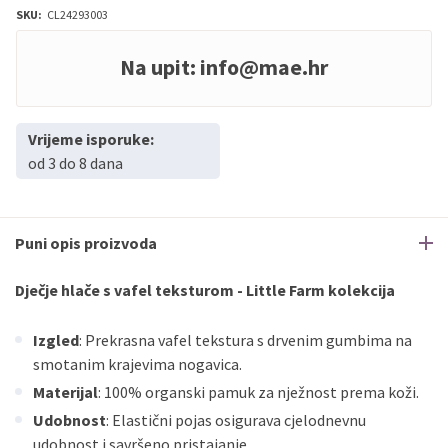
SKU:
CL24293003
Na upit:
info@mae.hr
Vrijeme isporuke:
od 3 do 8 dana
Puni opis proizvoda
Dječje hlače s vafel teksturom - Little Farm kolekcija
Izgled
: Prekrasna vafel tekstura s drvenim gumbima na
smotanim krajevima nogavica.
Materijal
: 100% organski pamuk za nježnost prema koži.
Udobnost
: Elastični pojas osigurava cjelodnevnu
udobnost i savršeno pristajanje.