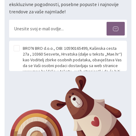
ekskluzivne pogodnosti, posebne popuste i najnovije
trendove za vaše najmlađe!
BRO'N BRO d.o.o., OIB: 10590165499, Kašinska cesta
27a , 10360 Sesvete, Hrvatska (dalje u tekstu „Mae.hr“)
kao Voditelj zbirke osobnih podataka, obavještava Vas
da se Vaši osobni podaci dostavljaju sa web stranice
www.mae.hr (dalje u tekstu „web stranice“) i da će biti
obrađeni. Prihvaćanjem ove Izjave smatra se da
slobodno i izričito dajete privolu za prikupljanje i daljnju
obradu Vaših osobnih podataka koje ustupate Mae.hr
putem ovih web stranica u svrhu odgovora i daljnje
komunikacije na Vaš upit poslan kroz kontakt obrazac.
Radi se o dobrovoljnom davanju podataka te ovu
Izjavu niste dužni prihvatiti odnosno niste dužni unositi
svoje osobne podatke u jednu od prijavnih
formi/obrazaca dostupnih na ovim web stranicama.
BRO'N BRO d.o.o. će s Vašim osobnim podacima
postupati sukladno Općoj uredbi o zaštiti podataka