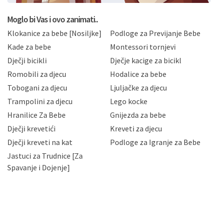
koju možete pročitati ovdje, sukladno Politici
privatnosti i kolačića koju možete pročitati ovdje i
Moglo bi Vas i ovo zanimati..
sukladno drugim primjenjivim propisima Republike
Klokanice za bebe [Nosiljke]
Podloge za Previjanje Bebe
Hrvatske, a uvijek uz primjenu odgovarajućih tehničkih i
sigurnosnih mjera zaštite osobnih podataka od
Kade za bebe
Montessori tornjevi
neovlaštenog pristupa, zlouporabe, otkrivanja,
Dječji bicikli
Dječje kacige za bicikl
gubitka ili uništenja. Mae.hr štiti privatnost svojih
korisnika i posjetitelja web stranica, čuva povjerljivost
Romobili za djecu
Hodalice za bebe
Vaših osobnih podataka te omogućava pristup i
Tobogani za djecu
Ljuljačke za djecu
priopćavanje osobnih podataka samo onim svojim
zaposlenicima kojima su isti potrebni radi provedbe
Trampolini za djecu
Lego kocke
njihovih poslovnih aktivnosti, a trećim osobama samo u
Hranilice Za Bebe
Gnijezda za bebe
slučajevima koji su dozvoljeni zakonima. Napominjemo
da možete u svako doba, u potpunosti ili djelomice,
Dječji krevetići
Kreveti za djecu
bez naknade i objašnjenja odustati od dane privole i
Dječji kreveti na kat
Podloge za Igranje za Bebe
zatražiti prestanak aktivnosti obrade Vaših osobnih
Jastuci za Trudnice [Za
podataka. Opoziv privole možete podnijeti poštom na
gore navedenu adresu ili e-mailom na adresu:
Spavanje i Dojenje]