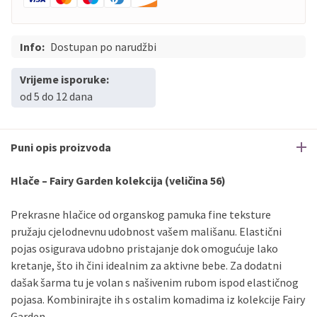
Info:
Dostupan po narudžbi
Vrijeme isporuke:
od 5 do 12 dana
Puni opis proizvoda
Hlače – Fairy Garden kolekcija (veličina 56)
Prekrasne hlačice od organskog pamuka fine teksture
pružaju cjelodnevnu udobnost vašem mališanu. Elastični
pojas osigurava udobno pristajanje dok omogućuje lako
kretanje, što ih čini idealnim za aktivne bebe. Za dodatni
dašak šarma tu je volan s našivenim rubom ispod elastičnog
pojasa. Kombinirajte ih s ostalim komadima iz kolekcije Fairy
Garden.