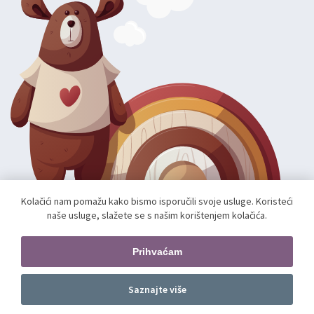
Kolačići nam pomažu kako bismo isporučili svoje usluge. Koristeći
naše usluge, slažete se s našim korištenjem kolačića.
Autorska prava; 2026 mae.hr. Sva prava pridržana.
Web shop izradio:
unamente.agency
Prihvaćam
Pratite nas
Saznajte više
Prednarudžba
kom