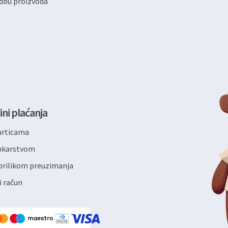
dbu proizvoda
ini plaćanja
articama
ankarstvom
rilikom preuzimanja
i račun