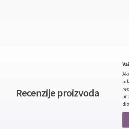
Va
Ako
oda
re
Recenzije proizvoda
un
dio