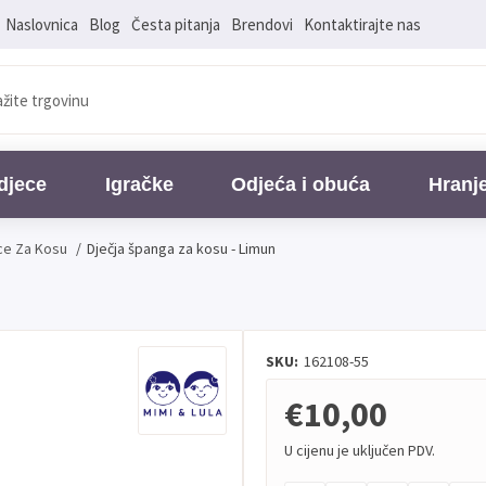
Naslovnica
Blog
Česta pitanja
Brendovi
Kontaktirajte nas
djece
Igračke
Odjeća i obuća
Hranj
ce Za Kosu
/
Dječja španga za kosu - Limun
SKU:
162108-55
€10,00
U cijenu je uključen PDV.