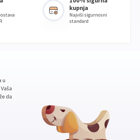
a
100% sigurna
kupnja
dostava
Najviši sigurnosni
R
standard
a u
. Vaša
že da