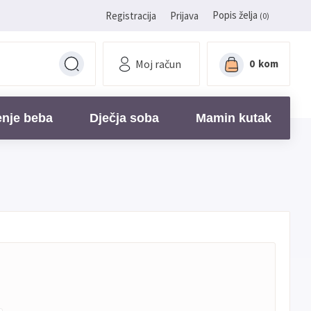
Popis želja
Registracija
Prijava
(0)
Moj račun
0
kom
enje beba
Dječja soba
Mamin kutak