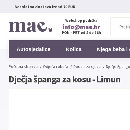
Besplatna dostava iznad 70 EUR
Webshop podrška
info@mae.hr
PON - PET od 8 do 16h
Autosjedalice
Kolica
Njega beba i 
Početna stranica
/
Odjeća i obuća
/
Dodaci za djecu
/
Dječje Špangi
Dječja španga za kosu - Limun