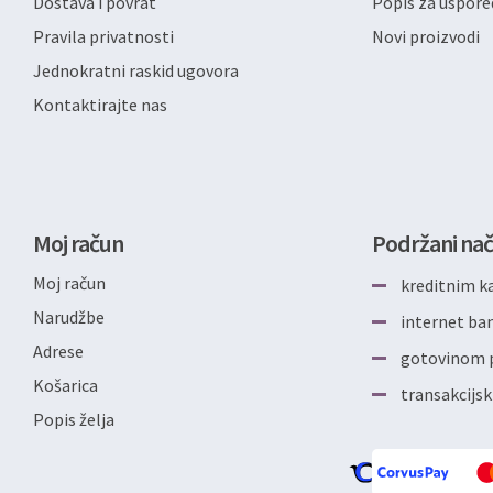
Dostava i povrat
Popis za uspore
Pravila privatnosti
Novi proizvodi
Jednokratni raskid ugovora
Kontaktirajte nas
Moj račun
Podržani nač
Moj račun
kreditnim k
Narudžbe
internet b
Adrese
gotovinom p
Košarica
transakcijsk
Popis želja