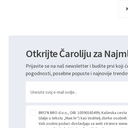
Otkrijte Čaroliju za Najm
Prijavite se na naš newsletter i budite prvi koji ć
pogodnosti, posebne popuste i najnovije trendo
BRO'N BRO d.o.o., OIB: 10590165499, Kašinska cesta
(dalje u tekstu „Mae.hr“) kao Voditelj zbirke osobni
Vaši osobni podaci dostavljaju sa web stranice www.