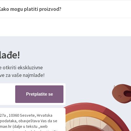
Kako mogu platiti proizvod?
lađe!
e otkriti ekskluzivne
ve za vaše najmlađe!
Pretplatite se
 27a , 10360 Sesvete, Hrvatska
h podataka, obavještava Vas da se
mae.hr (dalje u tekstu „web