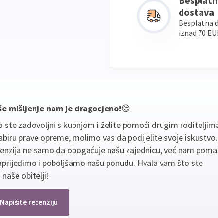
Besplatn
dostava
Besplatna 
iznad 70 EU
še mišljenje nam je dragocjeno!
😊
 ste zadovoljni s kupnjom i želite pomoći drugim roditeljim
biru prave opreme, molimo vas da podijelite svoje iskustvo
cenzija ne samo da obogaćuje našu zajednicu, već nam poma
aprijedimo i poboljšamo našu ponudu. Hvala vam što ste
 naše obitelji!
Napišite recenziju