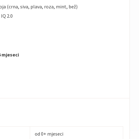
ja (crna, siva, plava, roza, mint, bež)
IQ 2.0
6 mjeseci
od 0+ mjeseci