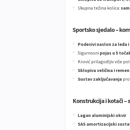
Ukupna težina kolica:
sam
Sportsko sjedalo – kom
Podesivi naslon za leđa 
Sigurnosni
pojas u 5 toča
Krović prilagodljiv više po
Sklopiva veličina i reme
Sustav zaključavanja
pro
Konstrukcija i kotači –
Lagan aluminijski okvir
SAS amortizacijski susta