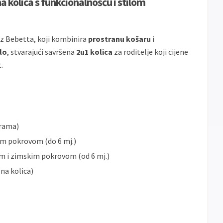
 kolica s funkcionalnošću i stilom
Sve
Maestro
Jednokratno
banke
ECC
Discover
Jednokratno
iz Bebetta, koji kombinira
prostranu košaru
i
lo
, stvarajući savršena
2u1 kolica
za roditelje koji cijene
.
(rama)
im pokrovom (do 6 mj.)
em i zimskim pokrovom (od 6 mj.)
a kolica)