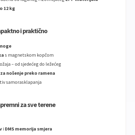
o 12 kg
paktno i praktično
i noge
ka
s magnetskom kopčom
ložaja – od sjedećeg do ležećeg
n za nošenje preko ramena
tiv samorasklapanja
 spremni za sve terene
v
i
DMS memorija smjera