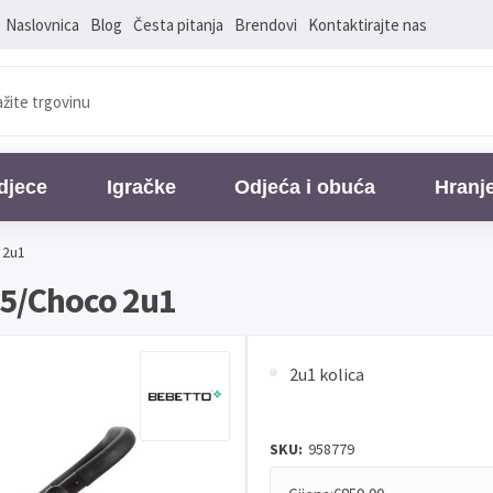
Naslovnica
Blog
Česta pitanja
Brendovi
Kontaktirajte nas
djece
Igračke
Odjeća i obuća
Hranj
 2u1
05/Choco 2u1
2u1 kolica
SKU:
958779