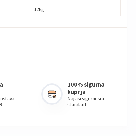
12kg
a
100% sigurna
kupnja
dostava
Najviši sigurnosni
R
standard