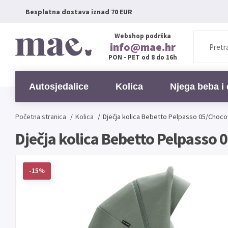
Besplatna dostava iznad 70 EUR
Webshop podrška
info@mae.hr
PON - PET od 8 do 16h
Autosjedalice
Kolica
Njega beba i 
Početna stranica
/
Kolica
/
Dječja kolica Bebetto Pelpasso 05/Choco
Dječja kolica Bebetto Pelpasso 
-15%