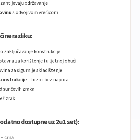
 zahtijevaju održavanje
ovinu
s odvojivom vrećicom
čine razliku:
 zaključavanje konstrukcije
tavna za korištenje i u ljetnoj obući
vina za sigurnije skladištenje
onstrukcije
– brzo i bez napora
d sunčevih zraka
jež zrak
dodatno dostupne uz 2u1 set):
 – crna