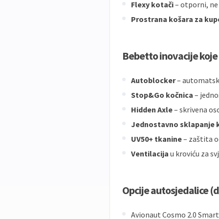
Flexy kotači
– otporni, ne
Prostrana košara za kup
Bebetto inovacije koje 
Autoblocker
– automatsko
Stop&Go kočnica
– jednos
Hidden Axle
– skrivena oso
Jednostavno sklapanje k
UV50+ tkanine
– zaštita o
Ventilacija
u kroviću za sv
Opcije autosjedalice (
Avionaut Cosmo 2.0 Smart