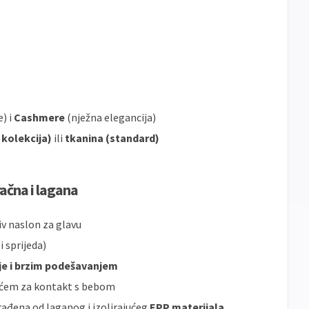
) i
Cashmere
(nježna elegancija)
kolekcija)
ili
tkanina (standard)
ačna i lagana
jiv naslon za glavu
i sprijeda)
je i brzim podešavanjem
ićem za kontakt s bebom
zrađena od laganog i izolirajućeg
EPP materijala