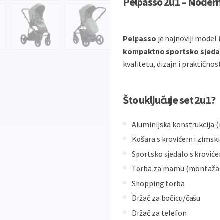
Pelpasso 2u1 – Moderna
Pelpasso
je najnoviji model 
kompaktno sportsko sjeda
kvalitetu, dizajn i praktičnost
Što uključuje set 2u1?
Aluminijska konstrukcija 
Košara s krovićem i zimsk
Sportsko sjedalo s krović
Torba za mamu (montaža n
Shopping torba
Držač za bočicu/čašu
Držač za telefon