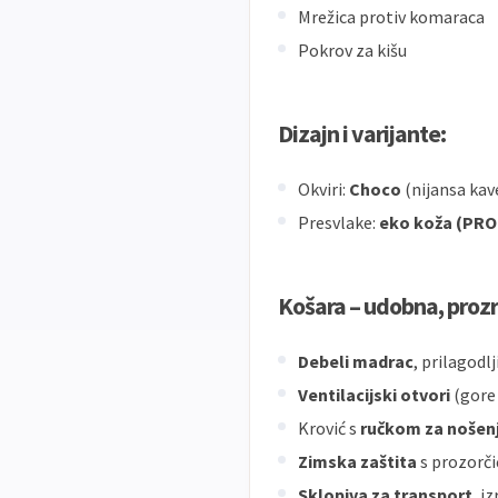
Mrežica protiv komaraca
Pokrov za kišu
Dizajn i varijante:
Okviri:
Choco
(nijansa kave
Presvlake:
eko koža (PRO 
Košara – udobna, prozr
Debeli madrac
, prilagodl
Ventilacijski otvori
(gore 
Krović s
ručkom za nošen
Zimska zaštita
s prozorč
Sklopiva za transport
, i