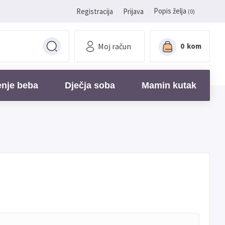
Popis želja
Registracija
Prijava
(0)
Moj račun
0
kom
enje beba
Dječja soba
Mamin kutak