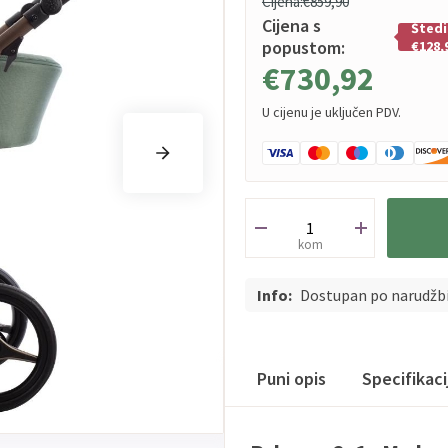
Cijena:
€859,90
Cijena s
Štedi
popustom:
€128,
€730,92
U cijenu je uključen PDV.
kom
Info:
Dostupan po narudžb
Puni opis
Specifikac