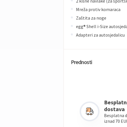
2 kišne navlake (za sportsk
Mreža protiv komaraca
Zaštita za noge
egg® Shell i-Size autosjed
Adapteri za autosjedalicu
Prednosti
Besplatn
dostava
Besplatna 
iznad 70 EU