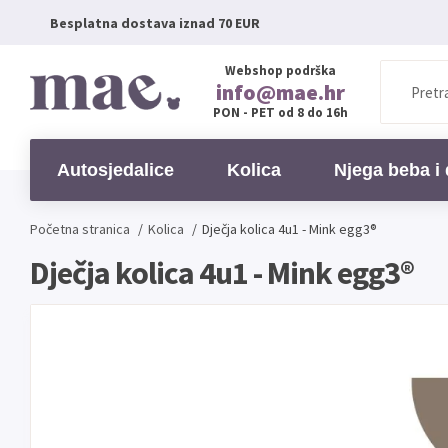
Besplatna dostava iznad 70 EUR
Webshop podrška
info@mae.hr
PON - PET od 8 do 16h
Autosjedalice
Kolica
Njega beba i 
Početna stranica
/
Kolica
/
Dječja kolica 4u1 - Mink egg3®
Dječja kolica 4u1 - Mink egg3®