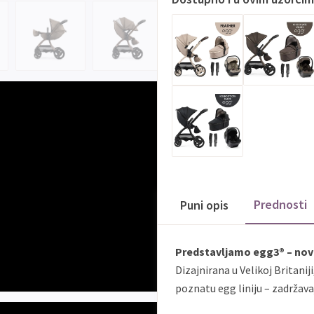
Prednosti
Puni opis
Predstavljamo egg3® – novu
Dizajnirana u Velikoj Britanij
poznatu egg liniju – zadržavaj