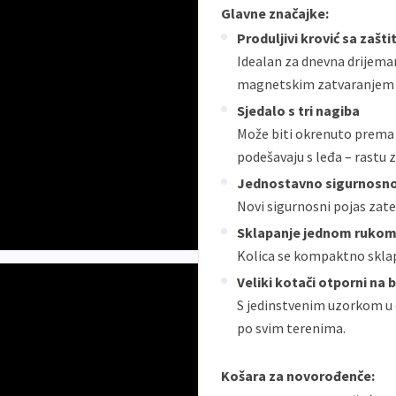
Glavne značajke:
Produljivi krović sa zašt
Idealan za dnevna drijemanj
magnetskim zatvaranjem 
Sjedalo s tri nagiba
Može biti okrenuto prema r
podešavaju s leđa – rastu
Jednostavno sigurnosno
Novi sigurnosni pojas zate
Sklapanje jednom ruko
Kolica se kompaktno sklap
Veliki kotači otporni na 
S jedinstvenim uzorkom u 
po svim terenima.
Košara za novorođenče: