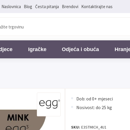
Naslovnica
Blog
Česta pitanja
Brendovi
Kontaktirajte nas
djece
Igračke
Odjeća i obuća
Hranj
Dob: od 0+ mjeseci
Nosivost: do 25 kg
SKU:
E3STMICH_4U1