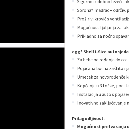
Sigurno i udobno ležeće o
Sorona® madrac – održiv, p
Proširivi krović s ventila
Mogućnost ljuljanja za lak
Prikladno za noćno spavan
egg® Shell i-Size autosjeda
Za bebe od rođenja do cca 
Pojačana bočna zaštita i 
Umetak za novorođenče koji
Kopčanje u 3 točke, podst
Instalacija u auto s pojas
Inovativno zaključavanje n
Prilagodljivost:
Mogućnost pretvaranja 