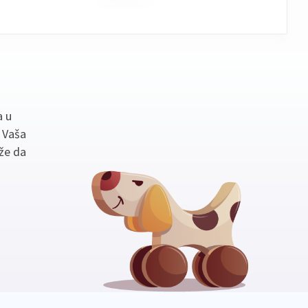
a u
. Vaša
že da