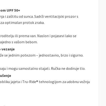
itom UPF 50+
a i zaštitu od sunca. Sadrži ventilacijski prozor s
za optimalan protok zraka.
oditelju ili prema van. Naslon i pojasevi lako se
 zajedno s vašom bebom.
 vezanje
že se jednim potezom – jednostavno, brzo i sigurno.
m
aju i mogu samostalno stajati. Ručka ne dodiruje tlo.
bušenje
obliku jajeta i Tru-Ride® tehnologijom za udobnu vožnju