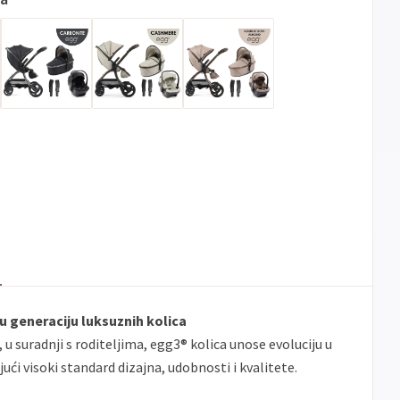
Sve
Maestro
Jednokratno
banke
ECC
Discover
Jednokratno
 generaciju luksuznih kolica
i, u suradnji s roditeljima, egg3® kolica unose evoluciju u
ući visoki standard dizajna, udobnosti i kvalitete.