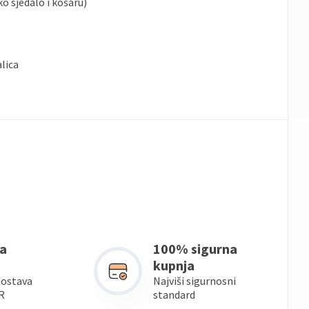
o sjedalo i košaru)
alica
a
100% sigurna
kupnja
dostava
Najviši sigurnosni
R
standard