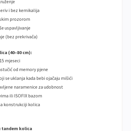
kruženje
eriv i bez kemikalija
cijskim prozorom
še uspavljivanje
je (bez prekrivača)
lica (40–80 cm):
15 mjeseci
jastučić od memory pjene
 se uklanja kada bebi ojačaju mišići
avljene naramenice za udobnost
evima ili ISOFIX bazom
a konstrukciji kolica
u tandem kolica