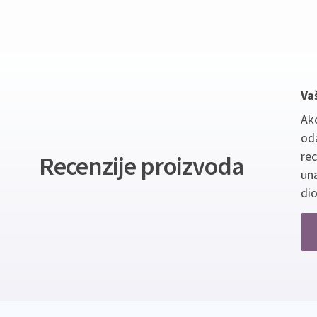
Va
Ako
oda
re
Recenzije proizvoda
un
dio