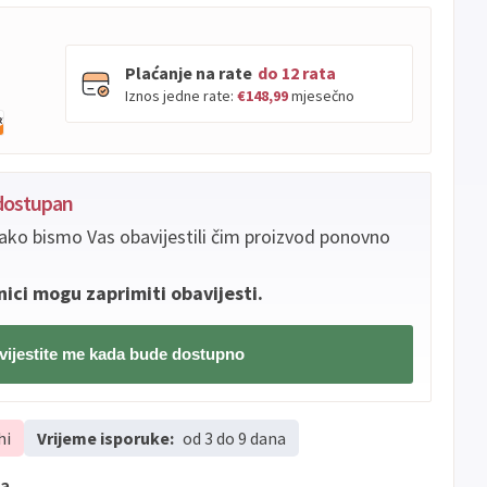
Plaćanje na rate
do 12 rata
Iznos jedne rate:
€148,99
mjesečno
PBZ
Visa
do
12
rata
edostupan
Visa
PBZ
do
12
rata
Premium
ako bismo Vas obavijestili čim proizvod ponovno
Erste
Diners
do
12
rata
Erste
Maestro
do
12
rata
nici mogu zaprimiti obavijesti.
Erste
Master
do
12
rata
Erste
Visa
do
12
rata
ijestite me kada bude dostupno
Sve
Visa
Jednokratno
banke
hi
Vrijeme isporuke:
od 3 do 9 dana
Sve
Master
Jednokratno
banke
ma