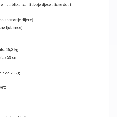
– za blizance ili dvoje djece slične dobi.
 za starije dijete)
ćne ljubimce)
lo: 15,3 kg
 32 x 59 cm
ja do 25 kg
set: