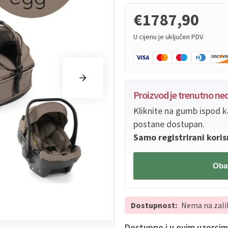
€1787,90
U cijenu je uključen PDV.
Proizvod je trenutno n
Kliknite na gumb ispod k
postane dostupan.
Samo registrirani koris
Obav
Dostupnost:
Nema na zali
Dostupno i u ovim uzorci