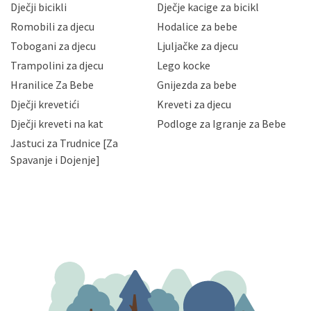
Dječji bicikli
Dječje kacige za bicikl
gubitka ili uništenja. Mae.hr štiti privatnost svojih
korisnika i posjetitelja web stranica, čuva povjerljivost
Romobili za djecu
Hodalice za bebe
Vaših osobnih podataka te omogućava pristup i
Tobogani za djecu
Ljuljačke za djecu
priopćavanje osobnih podataka samo onim svojim
zaposlenicima kojima su isti potrebni radi provedbe
Trampolini za djecu
Lego kocke
njihovih poslovnih aktivnosti, a trećim osobama samo u
Hranilice Za Bebe
Gnijezda za bebe
slučajevima koji su dozvoljeni zakonima. Napominjemo
da možete u svako doba, u potpunosti ili djelomice,
Dječji krevetići
Kreveti za djecu
bez naknade i objašnjenja odustati od dane privole i
Dječji kreveti na kat
Podloge za Igranje za Bebe
zatražiti prestanak aktivnosti obrade Vaših osobnih
Jastuci za Trudnice [Za
podataka. Opoziv privole možete podnijeti poštom na
gore navedenu adresu ili e-mailom na adresu:
Spavanje i Dojenje]